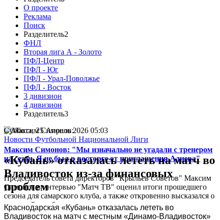
О проекте
Реклама
Поиск
Разделитель2
ФНЛ
Вторая лига А - Золото
ПФЛ-Центр
ПФЛ - Юг
ПФЛ - Урал-Поволжье
ПФЛ - Восток
3 дивизион
4 дивизион
Разделитель3
Суббота, 25 Апрель 2026 05:03
Новости Футбольной Национальной Лиги
Максим Симонов: "Мы изначально не угадали с тренером
«Кубань» отказалась лететь на матч во
на сезон. Я не был в восторге от приглашения Адиева"
Владивосток из-за финансовых
Председатель совета директоров "Крыльев Советов" Максим
проблем
Симонов в интервью "Матч ТВ" оценил итоги прошедшего
сезона для самарского клуба, а также откровенно высказался о
кадровой ошибке...
Краснодарская «Кубань» отказалась лететь во 
Владивосток на матч с местным «Динамо-Владивосток» 