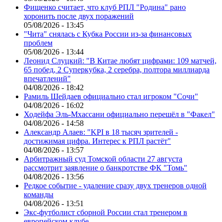
Фищенко считает, что клуб РПЛ "Родина" рано
хоронить после двух поражений
05/08/2026 - 13:45
"Чита" снялась с Кубка России из-за финансовых
проблем
05/08/2026 - 13:44
Леонид Слуцкий: "В Китае любят цифрами: 109 матчей,
65 побед, 2 Суперкубка, 2 серебра, полтора миллиарда
впечатлений"
04/08/2026 - 18:42
Рамиль Шейдаев официально стал игроком "Сочи"
04/08/2026 - 16:02
Ходейфа Эль-Мхассани официально перешёл в "Факел"
04/08/2026 - 14:58
Александр Алаев: "KPI в 18 тысяч зрителей -
достижимая цифра. Интерес к РПЛ растёт"
04/08/2026 - 13:57
Арбитражный суд Томской области 27 августа
рассмотрит заявление о банкротстве ФК "Томь"
04/08/2026 - 13:56
Редкое событие - удаление сразу двух тренеров одной
команды
04/08/2026 - 13:51
Экс-футболист сборной России стал тренером в
европейском клубе