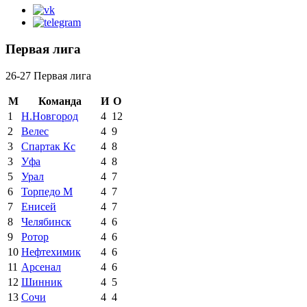
Первая лига
26-27 Первая лига
М
Команда
И
О
1
Н.Новгород
4
12
2
Велес
4
9
3
Спартак Кс
4
8
3
Уфа
4
8
5
Урал
4
7
6
Торпедо М
4
7
7
Енисей
4
7
8
Челябинск
4
6
9
Ротор
4
6
10
Нефтехимик
4
6
11
Арсенал
4
6
12
Шинник
4
5
13
Сочи
4
4