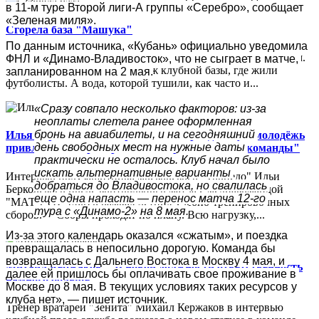
в 11-м туре Второй лиги-А группы «Серебро», сообщает 
«Зеленая миля».
Сгорела база "Машука"
По данным источника, «Кубань» официально уведомила 
В ночь на 26 июля пятигорский «Машук-КМВ» потерял дом.
ФНЛ и «Динамо-Владивосток», что не сыграет в матче, 
Пожар уничтожил третий этаж клубной базы, где жили
запланированном на 2 мая.
футболисты. А вода, которой тушили, как часто и...
«Сразу совпало несколько факторов: из-за 
неоплаты слетела ранее оформленная 
бронь на авиабилеты, и на сегодняшний 
Илья Берковский: "Хорошо, что торпедовскую молодёжь
день свободных мест на нужные даты 
привлекают к тренировкам и играм основной команды"
практически не осталось. Клуб начал было 
искать альтернативные варианты 
Интервью полузащитника московского "Торпедо" Ильи
добраться до Владивостока, но свалилась 
Берковского после контрольного матча с медиакомандой
еще одна напасть — перенос матча 12-го 
"МАТЧ ТВ" (9:0) в рамках летних учебно-тренировочных
тура с «Динамо-2» на 8 мая.
сборов.— Сборы проходят по плану. Всю нагрузку,...
Из-за этого календарь оказался «сжатым», и поездка 
превращалась в непосильно дорогую. Команда бы 
возвращалась с Дальнего Востока в Москву 4 мая, и 
Михаил Кержаков: "В новой должности ответственность
далее ей пришлось бы оплачивать свое проживание в 
намного больше"
Москве до 8 мая. В текущих условиях таких ресурсов у 
клуба нет», — пишет источник.
Тренер вратарей "Зенита" Михаил Кержаков в интервью