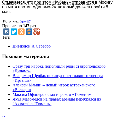
клубной пресс-службе рассказал о новом статусе в команде.—
Отмечается, что при этом «Кубань» отправится в Москву 
Михаил, как вы в целом оцените свои первые дни в...
на матч против «Динамо-2», который должен пройти 8 
мая.
 Источник: 
Sport24
Прочитано
147
раз
Теги
Дивизион А Серебро
Похожие материалы
Сразу три игрока пополнили ряды ставропольского
«Динамо»
Владимир Щербак покинул пост главного тренера
«Иртыша»
Алексей Мамин – новый игрок астраханского
«Волгаря»
Максим Офицеров стал игроком «Тюмени»
Яхъя Магомедов на правах аренды перебрался из
"Ахмата" в "Тюмень"