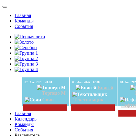
Главная
Команды
События
07. Авг. 2026 20:00
08. Авг. 2026 12:00
Енисей
Торпедо М
Сочи
Текстильщик
Нефте
Главная
Календарь
Команды
События
Разделитель