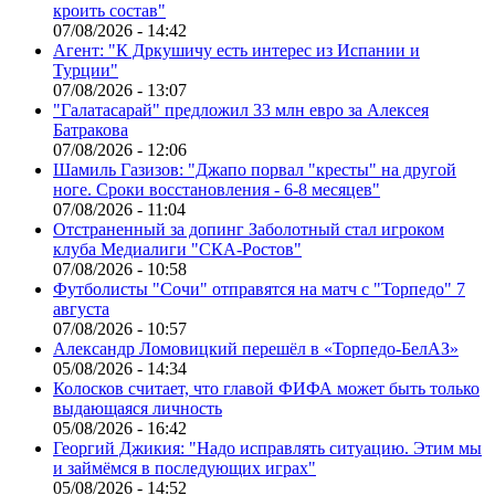
кроить состав"
07/08/2026 - 14:42
Агент: "К Дркушичу есть интерес из Испании и
Турции"
07/08/2026 - 13:07
"Галатасарай" предложил 33 млн евро за Алексея
Батракова
07/08/2026 - 12:06
Шамиль Газизов: "Джапо порвал "кресты" на другой
ноге. Сроки восстановления - 6-8 месяцев"
07/08/2026 - 11:04
Отстраненный за допинг Заболотный стал игроком
клуба Медиалиги "СКА-Ростов"
07/08/2026 - 10:58
Футболисты "Сочи" отправятся на матч с "Торпедо" 7
августа
07/08/2026 - 10:57
Александр Ломовицкий перешёл в «Торпедо-БелАЗ»
05/08/2026 - 14:34
Колосков считает, что главой ФИФА может быть только
выдающаяся личность
05/08/2026 - 16:42
Георгий Джикия: "Надо исправлять ситуацию. Этим мы
и займёмся в последующих играх"
05/08/2026 - 14:52