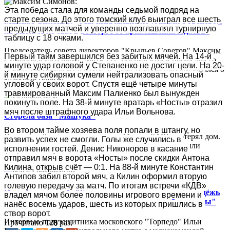
Эта победа стала для команды седьмой подряд на 
старте сезона. До этого томский клуб выиграл все шесть 
Максим Симонов: "Мы изначально не угадали с тренером
предыдущих матчей и уверенно возглавлял турнирную 
на сезон. Я не был в восторге от приглашения Адиева"
таблицу с 18 очками.
Председатель совета директоров "Крыльев Советов" Максим
Первый тайм завершился без забитых мячей. На 14-й 
Симонов в интервью "Матч ТВ" оценил итоги прошедшего
минуте удар головой у Степаненко не достиг цели. На 20-
сезона для самарского клуба, а также откровенно высказался о
й минуте сибиряки сумели нейтрализовать опасный 
кадровой ошибке...
угловой у своих ворот. Спустя ещё четыре минуты 
травмированный Максим Палиенко был вынужден 
покинуть поле. На 38-й минуте вратарь «Носты» отразил 
мяч после штрафного удара Ильи Вольнова.
Сгорела база "Машука"
Во втором тайме хозяева поля попали в штангу, но 
В ночь на 26 июля пятигорский «Машук-КМВ» потерял дом.
развить успех не смогли. Голы же случились в 
Пожар уничтожил третий этаж клубной базы, где жили
исполнении гостей. Денис Никоноров в касание 
футболисты. А вода, которой тушили, как часто и...
отправил мяч в ворота «Носты» после скидки Антона 
Килина, открыв счёт — 0:1. На 88-й минуте Константин 
Антипов забил второй мяч, а Килин оформил вторую 
голевую передачу за матч. По итогам встречи «КДВ» 
Илья Берковский: "Хорошо, что торпедовскую молодёжь
владел мячом более половины игрового времени и 
привлекают к тренировкам и играм основной команды"
нанёс восемь ударов, шесть из которых пришлись в 
створ ворот.
Интервью полузащитника московского "Торпедо" Ильи
Прочитано
128
раз