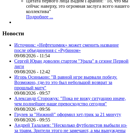
Цитата первого лица
Вадим Гаранин: "То, что мы
сейчас наверху, это огромная заслуга всего нашего
коллектива"
Подробнее ...
Новости
Источник: «Нефтехимик» может сменить название
после объединения с «Рубином»
09/08/2026 - 11:54
Сергей Юран доволен стартом "Урала" в сезоне Первой
лиги
09/08/2026 - 12:42
Игорь Осинькин: "В равной игре вырвали победу.
Возможно, где-то это был небольшой возврат за
прошлый матч"
09/08/2026 - 09:57
Александр Сторожук: "Пока не вижу ситуацию иначе,
чем полнейшее наше превосходство сегодня"
09/08/2026 - 09:56
Грулев за "Нижний" оформил хет-трик за 21 минуту
09/08/2026 - 09:55
Андрей Талалаев: "Несколько футболистов выбыли из-
за травм. Зрители этого не замечают, а мы вынуждены