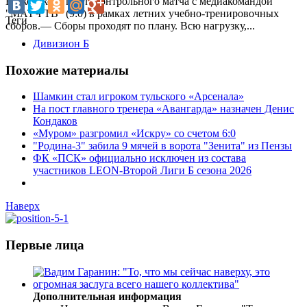
Берковского после контрольного матча с медиакомандой
"МАТЧ ТВ" (9:0) в рамках летних учебно-тренировочных
Теги
сборов.— Сборы проходят по плану. Всю нагрузку,...
Дивизион Б
Похожие материалы
Шамкин стал игроком тульского «Арсенала»
На пост главного тренера «Авангарда» назначен Денис
Кондаков
«Муром» разгромил «Искру» со счетом 6:0
"Родина-3" забила 9 мячей в ворота "Зенита" из Пензы
ФК «ПСК» официально исключен из состава
участников LEON-Второй Лиги Б сезона 2026
Наверх
Первые лица
Дополнительная информация