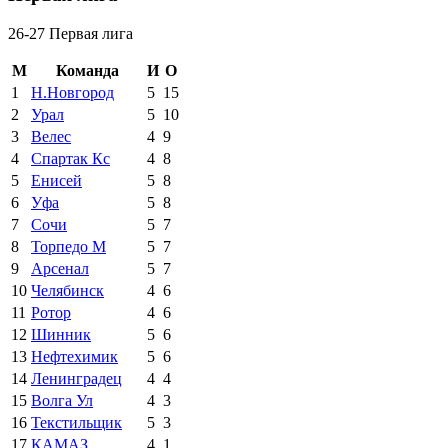
26-27 Первая лига
М
Команда
И
О
1
Н.Новгород
5
15
2
Урал
5
10
3
Велес
4
9
4
Спартак Кс
4
8
5
Енисей
5
8
6
Уфа
5
8
7
Сочи
5
7
8
Торпедо М
5
7
9
Арсенал
5
7
10
Челябинск
4
6
11
Ротор
4
6
12
Шинник
5
6
13
Нефтехимик
5
6
14
Ленинградец
4
4
15
Волга Ул
4
3
16
Текстильщик
5
3
17
КАМАЗ
4
1