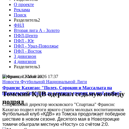
О проекте
Реклама
Поиск
Разделитель2
ФНЛ
Вторая лига А - Золото
ПФЛ-Центр
ПФЛ - Юг
ПФЛ - Урал-Поволжье
ПФЛ - Восток
3 дивизион
4 дивизион
Разделитель3
Вторник, 12 Май 2026 17:37
Новости Футбольной Национальной Лиги
Франсис Кахигао: "Полех, Сорокин и Массалыга на
Томский КДВ одержал седьмую победу
правильном пути, но до элитного уровня им ещё далеко"
подряд
Спортивный директор московского "Спартака" Франсис
Кахигао подвел итоги яркого старта молодых воспитанников
Футбольный клуб «КДВ» из Томска продолжает победное 
в кубковом матче против "Оренбурга" (5:1) и подробно
шествие в новом сезоне. Десятого мая в Новотроицке 
рассказал о работе клубной системы...
томичи обыграли местную «Носту» со счётом 2:0.