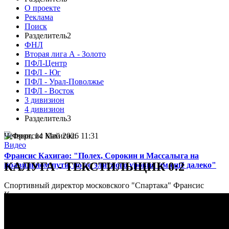
О проекте
Реклама
Поиск
Разделитель2
ФНЛ
Вторая лига А - Золото
ПФЛ-Центр
ПФЛ - Юг
ПФЛ - Урал-Поволжье
ПФЛ - Восток
3 дивизион
4 дивизион
Разделитель3
Четверг, 14 Май 2026 11:31
Видео
Франсис Кахигао: "Полех, Сорокин и Массалыга на
КАЛУГА - ТЕКСТИЛЬЩИК 0:2
правильном пути, но до элитного уровня им ещё далеко"
Спортивный директор московского "Спартака" Франсис
Кахигао подвел итоги яркого старта молодых воспитанников
в кубковом матче против "Оренбурга" (5:1) и подробно
рассказал о работе клубной системы...