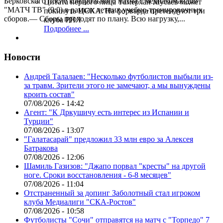
Берковского после контрольного матча с медиакомандой
Цитата первого лица
Тамерлан Мусаев может
"МАТЧ ТВ" (9:0) в рамках летних учебно-тренировочных
покинуть ЦСКА. На форварда претендуют три
сборов.— Сборы проходят по плану. Всю нагрузку,...
клуба РПЛ
Подробнее ...
Новости
Андрей Талалаев: "Несколько футболистов выбыли из-
за травм. Зрители этого не замечают, а мы вынуждены
кроить состав"
07/08/2026 - 14:42
Агент: "К Дркушичу есть интерес из Испании и
Турции"
07/08/2026 - 13:07
"Галатасарай" предложил 33 млн евро за Алексея
Батракова
07/08/2026 - 12:06
Шамиль Газизов: "Джапо порвал "кресты" на другой
ноге. Сроки восстановления - 6-8 месяцев"
07/08/2026 - 11:04
Отстраненный за допинг Заболотный стал игроком
клуба Медиалиги "СКА-Ростов"
07/08/2026 - 10:58
Футболисты "Сочи" отправятся на матч с "Торпедо" 7