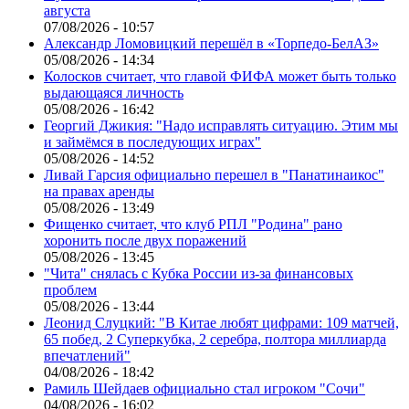
августа
07/08/2026 - 10:57
Александр Ломовицкий перешёл в «Торпедо-БелАЗ»
05/08/2026 - 14:34
Колосков считает, что главой ФИФА может быть только
выдающаяся личность
05/08/2026 - 16:42
Георгий Джикия: "Надо исправлять ситуацию. Этим мы
и займёмся в последующих играх"
05/08/2026 - 14:52
Ливай Гарсия официально перешел в "Панатинаикос"
на правах аренды
05/08/2026 - 13:49
Фищенко считает, что клуб РПЛ "Родина" рано
хоронить после двух поражений
05/08/2026 - 13:45
"Чита" снялась с Кубка России из-за финансовых
проблем
05/08/2026 - 13:44
Леонид Слуцкий: "В Китае любят цифрами: 109 матчей,
65 побед, 2 Суперкубка, 2 серебра, полтора миллиарда
впечатлений"
04/08/2026 - 18:42
Рамиль Шейдаев официально стал игроком "Сочи"
04/08/2026 - 16:02