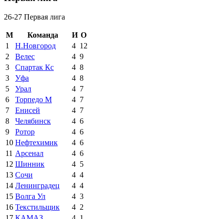
26-27 Первая лига
М
Команда
И
О
1
Н.Новгород
4
12
2
Велес
4
9
3
Спартак Кс
4
8
3
Уфа
4
8
5
Урал
4
7
6
Торпедо М
4
7
7
Енисей
4
7
8
Челябинск
4
6
9
Ротор
4
6
10
Нефтехимик
4
6
11
Арсенал
4
6
12
Шинник
4
5
13
Сочи
4
4
14
Ленинградец
4
4
15
Волга Ул
4
3
16
Текстильщик
4
2
17
КАМАЗ
4
1