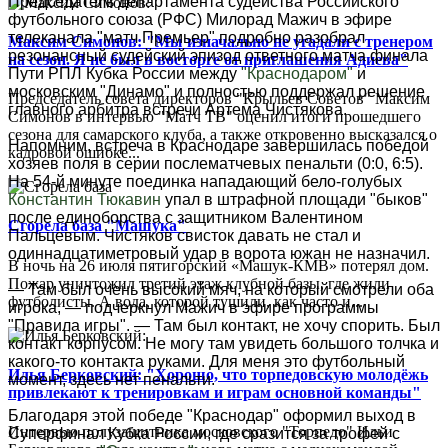
Председатель департамента судейства Российского
футбольного союза (РФС) Милорад Мажич в эфире
телеканала "матч Премьер" подробно разобрал
Максим Симонов: "Мы изначально не угадали с тренером
резонансный судейский эпизод ответного матча финала
на сезон. Я не был в восторге от приглашения Адиева"
Пути РПЛ Кубка России между
"Краснодаром"
и
московским "Динамо" и полностью поддержал решение
Председатель совета директоров "Крыльев Советов" Максим
главного арбитра встречи Артема Чистякова.
Симонов в интервью "Матч ТВ" оценил итоги прошедшего
сезона для самарского клуба, а также откровенно высказался о
Напомним, встреча в Краснодаре завершилась победой
кадровой ошибке...
хозяев поля в серии послематчевых пенальти (0:0, 6:5).
На 54-й минуте поединка нападающий бело-голубых
Константин Тюкавин
упал в штрафной площади "быков"
после единоборства с защитником Валентином
Сгорела база "Машука"
Пальцевым. Чистяков свисток давать не стал и
одиннадцатиметровый удар в ворота южан не назначил.
В ночь на 26 июля пятигорский «Машук-КМВ» потерял дом.
Пожар уничтожил третий этаж клубной базы, где жили
— Там был очень высокий мяч, на который смотрели оба
футболисты. А вода, которой тушили, как часто и...
игрока, — подчеркнул Мажич в эфире программы
"Правила игры". — Там был контакт, не хочу спорить. Был
контакт корпусом. Не могу там увидеть большого толчка и
какого‑то контакта руками. Для меня это футбольный
Илья Берковский: "Хорошо, что торпедовскую молодёжь
момент, здесь нет пенальти.
привлекают к тренировкам и играм основной команды"
Благодаря этой победе "Краснодар" оформил выход в
Интервью полузащитника московского "Торпедо" Ильи
Суперфинал Кубка России, где сразится за трофей с