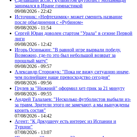
Сделавший ассист кульбитом футболист Мохаммади
занимался в Иране гимнастикой
09/08/2026 - 22:42
Источник: «Нефтехимик» может сменить название
после объединения с «Рубином»
09/08/2026 - 11:54
Сергей Юран доволен стартом "Урала" в сезоне Первой
лиги
09/08/2026 - 12:42
Игорь Осинькин: "В равной игре вырвали победу.
Возможно, где-то это был небольшой возврат за
прошлый матч"
09/08/2026 - 09:57
Александр Сторожук: "Пока не вижу ситуацию иначе,
чем полнейшее наше превосходство сегодня"
09/08/2026 - 09:56
Грулев за "Нижний" оформил хет-трик за 21 минуту
09/08/2026 - 09:55
Андрей Талалаев: "Несколько футболистов выбыли из-
за травм. Зрители этого не замечают, а мы вынуждены
кроить состав"
07/08/2026 - 14:42
Агент: "К Дркушичу есть интерес из Испании и
Турции"
07/08/2026 - 13:07