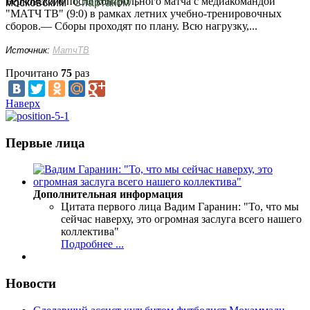
Берковского после контрольного матча с медиакомандой
московским
"Спартаком"
.
"МАТЧ ТВ" (9:0) в рамках летних учебно-тренировочных
сборов.— Сборы проходят по плану. Всю нагрузку,...
Источник:
МатчТВ
Прочитано
75
раз
Наверх
Первые лица
Дополнительная информация
Цитата первого лица
Вадим Гаранин: "То, что мы
сейчас наверху, это огромная заслуга всего нашего
коллектива"
Подробнее ...
Новости