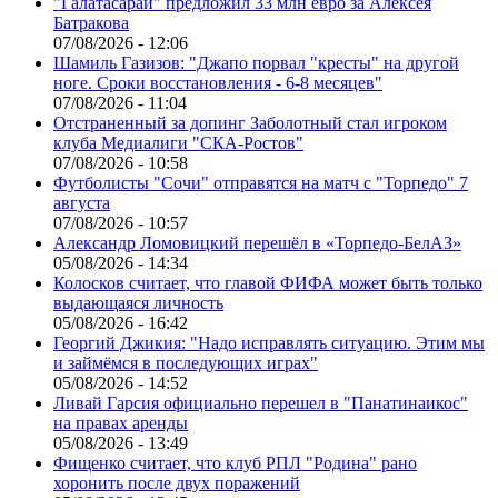
"Галатасарай" предложил 33 млн евро за Алексея
Батракова
07/08/2026 - 12:06
Шамиль Газизов: "Джапо порвал "кресты" на другой
ноге. Сроки восстановления - 6-8 месяцев"
07/08/2026 - 11:04
Отстраненный за допинг Заболотный стал игроком
клуба Медиалиги "СКА-Ростов"
07/08/2026 - 10:58
Футболисты "Сочи" отправятся на матч с "Торпедо" 7
августа
07/08/2026 - 10:57
Александр Ломовицкий перешёл в «Торпедо-БелАЗ»
05/08/2026 - 14:34
Колосков считает, что главой ФИФА может быть только
выдающаяся личность
05/08/2026 - 16:42
Георгий Джикия: "Надо исправлять ситуацию. Этим мы
и займёмся в последующих играх"
05/08/2026 - 14:52
Ливай Гарсия официально перешел в "Панатинаикос"
на правах аренды
05/08/2026 - 13:49
Фищенко считает, что клуб РПЛ "Родина" рано
хоронить после двух поражений