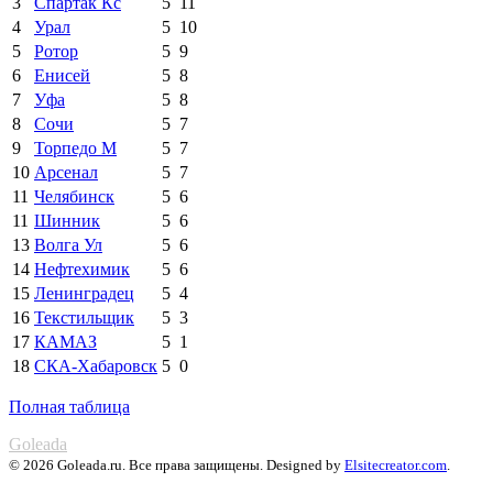
3
Спартак Кс
5
11
4
Урал
5
10
5
Ротор
5
9
6
Енисей
5
8
7
Уфа
5
8
8
Сочи
5
7
9
Торпедо М
5
7
10
Арсенал
5
7
11
Челябинск
5
6
11
Шинник
5
6
13
Волга Ул
5
6
14
Нефтехимик
5
6
15
Ленинградец
5
4
16
Текстильщик
5
3
17
КАМАЗ
5
1
18
СКА-Хабаровск
5
0
Полная таблица
Goleada
© 2026 Goleada.ru. Все права защищены. Designed by
Elsitecreator.com
.