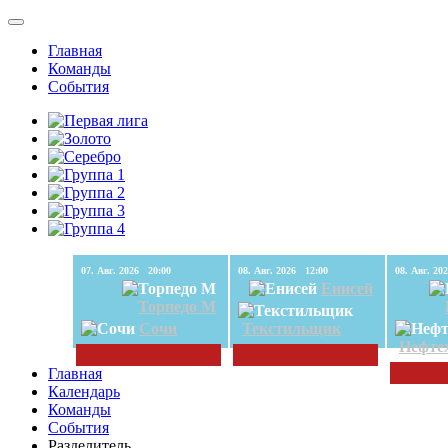
Главная
Команды
События
07. Авг. 2026 20:00
08. Авг. 2026 12:00
Енисей
Торпедо М
Сочи
Текстильщик
Нефте
Главная
Календарь
Команды
События
Разделитель