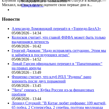
клубной пресс-службе рассказал о новом статусе в команде.—
возвращения в "Локомотив"
Михаил, как вы в целом оцените свои первые дни в...
Подробнее ...
Новости
Александр Ломовицкий перешёл в «Торпедо-БелАЗ»
05/08/2026 - 14:34
Колосков считает, что главой ФИФА может быть только
выдающаяся личность
05/08/2026 - 16:42
Георгий Джикия: "Надо исправлять ситуацию. Этим мы
и займёмся в последующих играх"
05/08/2026 - 14:52
Ливай Гарсия официально перешел в "Панатинаикос"
на правах аренды
05/08/2026 - 13:49
Фищенко считает, что клуб РПЛ "Родина" рано
хоронить после двух поражений
05/08/2026 - 13:45
"Чита" снялась с Кубка России из-за финансовых
проблем
05/08/2026 - 13:44
Леонид Слуцкий: "В Китае любят цифрами: 109 матчей,
65 побед, 2 Суперкубка, 2 серебра, полтора миллиарда