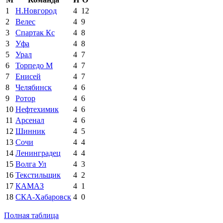
1
Н.Новгород
4
12
2
Велес
4
9
3
Спартак Кс
4
8
3
Уфа
4
8
5
Урал
4
7
6
Торпедо М
4
7
7
Енисей
4
7
8
Челябинск
4
6
9
Ротор
4
6
10
Нефтехимик
4
6
11
Арсенал
4
6
12
Шинник
4
5
13
Сочи
4
4
14
Ленинградец
4
4
15
Волга Ул
4
3
16
Текстильщик
4
2
17
КАМАЗ
4
1
18
СКА-Хабаровск
4
0
Полная таблица