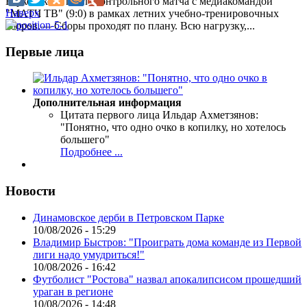
Берковского после контрольного матча с медиакомандой
Наверх
"МАТЧ ТВ" (9:0) в рамках летних учебно-тренировочных
сборов.— Сборы проходят по плану. Всю нагрузку,...
Первые лица
Дополнительная информация
Цитата первого лица
Ильдар Ахметзянов:
"Понятно, что одно очко в копилку, но хотелось
большего"
Подробнее ...
Новости
Динамовское дерби в Петровском Парке
10/08/2026 - 15:29
Владимир Быстров: "Проиграть дома команде из Первой
лиги надо умудриться!"
10/08/2026 - 16:42
Футболист "Ростова" назвал апокалипсисом прошедший
ураган в регионе
10/08/2026 - 14:48