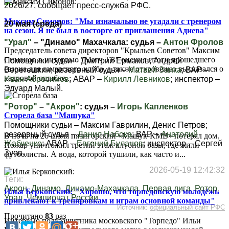
2026/27, сообщает пресс-служба РФС.
Максим Симонов: "Мы изначально не угадали с тренером
20 мая (среда)
на сезон. Я не был в восторге от приглашения Адиева"
"Урал"
– "Динамо" Махачкала: судья –
Антон Фролов
Председатель совета директоров "Крыльев Советов" Максим
Симонов в интервью "Матч ТВ" оценил итоги прошедшего
Помощники судьи – Дмитрий Ермаков, Андрей
сезона для самарского клуба, а также откровенно высказался о
Веретешкин; резервный судья –
Матвей Заика
; ВАР –
кадровой ошибке...
Иван Абросимов
; АВАР –
Кирилл Левников
; инспектор –
Эдуард Малый.
"Ротор"
–
"Акрон"
: судья –
Игорь Капленков
Сгорела база "Машука"
Помощники судьи – Максим Гаврилин, Денис Петров;
резервный судья –
Данил Набока
; ВАР –
Анатолий
В ночь на 26 июля пятигорский «Машук-КМВ» потерял дом.
Жабченко
; АВАР –
Евгений Буланов
; инспектор – Сергей
Пожар уничтожил третий этаж клубной базы, где жили
Зуев.
футболисты. А вода, которой тушили, как часто и...
2026-05-19 12:42:32
Теги:
Акрон
,
Динамо
,
Динамо-Махачкала
,
Первая лига
,
Ротор
,
Илья Берковский: "Хорошо, что торпедовскую молодёжь
Урал
,
Чемпионат России
привлекают к тренировкам и играм основной команды"
Источник:
официальный сайт РФС
Прочитано
83
раз
Интервью полузащитника московского "Торпедо" Ильи