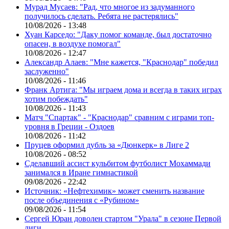
Мурад Мусаев: "Рад, что многое из задуманного
получилось сделать. Ребята не растерялись"
10/08/2026 - 13:48
Хуан Карседо: "Даку помог команде, был достаточно
опасен, в воздухе помогал"
10/08/2026 - 12:47
Александр Алаев: "Мне кажется, "Краснодар" победил
заслуженно"
10/08/2026 - 11:46
Франк Артига: "Мы играем дома и всегда в таких играх
хотим побеждать"
10/08/2026 - 11:43
Матч "Спартак" - "Краснодар" сравним с играми топ-
уровня в Греции - Оздоев
10/08/2026 - 11:42
Пруцев оформил дубль за «Дюнкерк» в Лиге 2
10/08/2026 - 08:52
Сделавший ассист кульбитом футболист Мохаммади
занимался в Иране гимнастикой
09/08/2026 - 22:42
Источник: «Нефтехимик» может сменить название
после объединения с «Рубином»
09/08/2026 - 11:54
Сергей Юран доволен стартом "Урала" в сезоне Первой
лиги