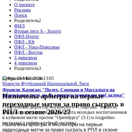
О проекте
Реклама
Поиск
Разделитель2
ФНЛ
Вторая лига А - Золото
ПФЛ-Центр
ПФЛ - Юг
ПФЛ - Урал-Поволжье
ПФЛ - Восток
3 дивизион
4 дивизион
Разделитель3
Среда, 20 Май 2026 13:05
Новости Футбольной Национальной Лиги
Франсис Кахигао: "Полех, Сорокин и Массалыга на
Назначены арбитры на первые
правильном пути, но до элитного уровня им ещё далеко"
переходные матчи за право сыграть в
Спортивный директор московского "Спартака" Франсис
РПЛ в сезоне 2026/27
Кахигао подвел итоги яркого старта молодых воспитанников
в кубковом матче против "Оренбурга" (5:1) и подробно
рассказал о работе клубной системы...
Назначены арбитры и инспекторы на первые
переходные матчи за право сыграть в РПЛ в сезоне