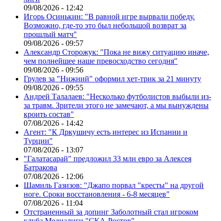
09/08/2026 - 12:42
Игорь Осинькин: "В равной игре вырвали победу.
Возможно, где-то это был небольшой возврат за
прошлый матч"
09/08/2026 - 09:57
Александр Сторожук: "Пока не вижу ситуацию иначе,
чем полнейшее наше превосходство сегодня"
09/08/2026 - 09:56
Грулев за "Нижний" оформил хет-трик за 21 минуту
09/08/2026 - 09:55
Андрей Талалаев: "Несколько футболистов выбыли из-
за травм. Зрители этого не замечают, а мы вынуждены
кроить состав"
07/08/2026 - 14:42
Агент: "К Дркушичу есть интерес из Испании и
Турции"
07/08/2026 - 13:07
"Галатасарай" предложил 33 млн евро за Алексея
Батракова
07/08/2026 - 12:06
Шамиль Газизов: "Джапо порвал "кресты" на другой
ноге. Сроки восстановления - 6-8 месяцев"
07/08/2026 - 11:04
Отстраненный за допинг Заболотный стал игроком
клуба Медиалиги "СКА-Ростов"