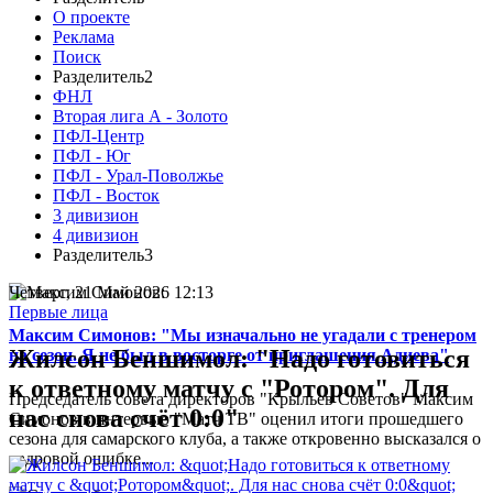
О проекте
Реклама
Поиск
Разделитель2
ФНЛ
Вторая лига А - Золото
ПФЛ-Центр
ПФЛ - Юг
ПФЛ - Урал-Поволжье
ПФЛ - Восток
3 дивизион
4 дивизион
Разделитель3
Четверг, 21 Май 2026 12:13
Первые лица
Максим Симонов: "Мы изначально не угадали с тренером
Жилсон Беншимол: "Надо готовиться
на сезон. Я не был в восторге от приглашения Адиева"
к ответному матчу с "Ротором". Для
Председатель совета директоров "Крыльев Советов" Максим
нас снова счёт 0:0"
Симонов в интервью "Матч ТВ" оценил итоги прошедшего
сезона для самарского клуба, а также откровенно высказался о
кадровой ошибке...