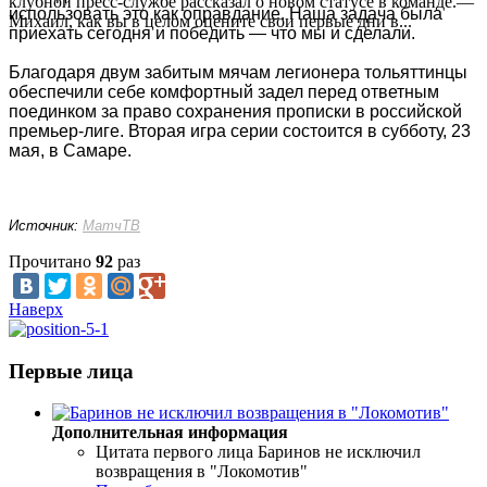
клубной пресс-службе рассказал о новом статусе в команде.—
использовать это как оправдание. Наша задача была
Михаил, как вы в целом оцените свои первые дни в...
приехать сегодня и победить — что мы и сделали.
Благодаря двум забитым мячам легионера тольяттинцы
обеспечили себе комфортный задел перед ответным
поединком за право сохранения прописки в российской
премьер-лиге. Вторая игра серии состоится в субботу, 23
мая, в Самаре.
Источник:
МатчТВ
Прочитано
92
раз
Наверх
Первые лица
Дополнительная информация
Цитата первого лица
Баринов не исключил
возвращения в "Локомотив"