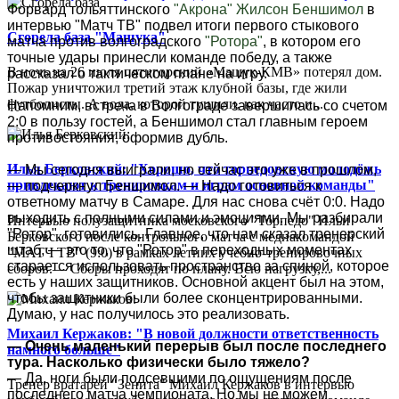
Форвард тольяттинского
"Акрона"
Жилсон Беншимол
в
интервью "Матч ТВ" подвел итоги первого стыкового
Сгорела база "Машука"
матча против волгоградского
"Ротора"
, в котором его
точные удары принесли команде победу, а также
В ночь на 26 июля пятигорский «Машук-КМВ» потерял дом.
рассказал о тактическом плане на игру.
Пожар уничтожил третий этаж клубной базы, где жили
футболисты. А вода, которой тушили, как часто и...
Напомним, встреча в Волгограде завершилась со счетом
2:0 в пользу гостей, а Беншимол стал главным героем
противостояния, оформив дубль.
Илья Берковский: "Хорошо, что торпедовскую молодёжь
— Мы сегодня выиграли, но сейчас это уже в прошлом,
привлекают к тренировкам и играм основной команды"
— подчеркнул Беншимол. — Надо готовиться к
ответному матчу в Самаре. Для нас снова счёт 0:0. Надо
выходить с полными силами и эмоциями. Мы разбирали
Интервью полузащитника московского "Торпедо" Ильи
"Ротор", готовились. Главное, что нам сказал тренерский
Берковского после контрольного матча с медиакомандой
штаб, — это то, что "Ротор" в переходных моментах
"МАТЧ ТВ" (9:0) в рамках летних учебно-тренировочных
старается использовать пространство за спиной, которое
сборов.— Сборы проходят по плану. Всю нагрузку,...
есть у наших защитников. Основной акцент был на этом,
чтобы защитники были более сконцентрированными.
Думаю, у нас получилось это реализовать.
Михаил Кержаков: "В новой должности ответственность
— Очень маленький перерыв был после последнего
намного больше"
тура. Насколько физически было тяжело?
— Да, ноги были подсевшими по ощущениям после
Тренер вратарей "Зенита" Михаил Кержаков в интервью
последнего матча чемпионата. Но мы не можем