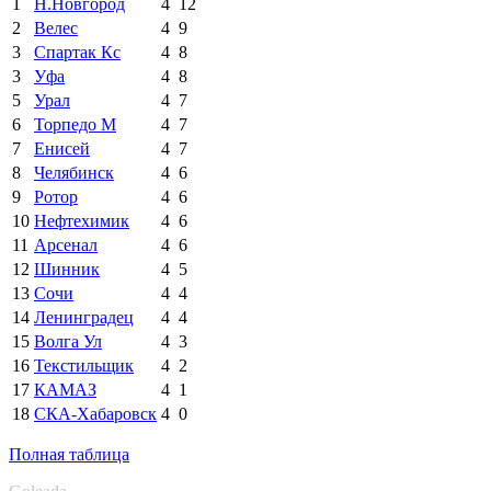
1
Н.Новгород
4
12
2
Велес
4
9
3
Спартак Кс
4
8
3
Уфа
4
8
5
Урал
4
7
6
Торпедо М
4
7
7
Енисей
4
7
8
Челябинск
4
6
9
Ротор
4
6
10
Нефтехимик
4
6
11
Арсенал
4
6
12
Шинник
4
5
13
Сочи
4
4
14
Ленинградец
4
4
15
Волга Ул
4
3
16
Текстильщик
4
2
17
КАМАЗ
4
1
18
СКА-Хабаровск
4
0
Полная таблица