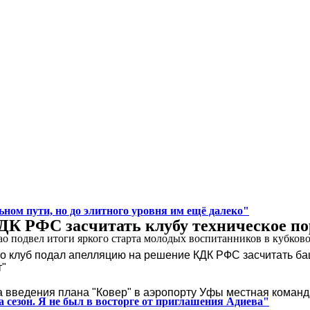
ном пути, но до элитного уровня им ещё далеко"
ДК РФС засчитать клубу техническое п
 подвел итоги яркого старта молодых воспитанников в кубковом
о клуб подал апелляцию на решение КДК РФС засчитать ба
т"
а введения плана "Ковер" в аэропорту Уфы местная команда
 сезон. Я не был в восторге от приглашения Адиева"