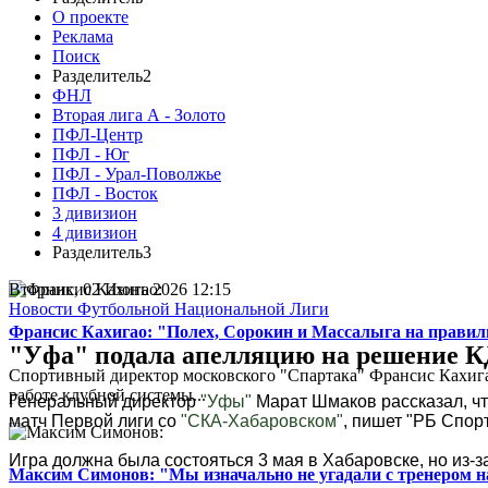
О проекте
Реклама
Поиск
Разделитель2
ФНЛ
Вторая лига А - Золото
ПФЛ-Центр
ПФЛ - Юг
ПФЛ - Урал-Поволжье
ПФЛ - Восток
3 дивизион
4 дивизион
Разделитель3
Вторник, 02 Июнь 2026 12:15
Новости Футбольной Национальной Лиги
Франсис Кахигао: "Полех, Сорокин и Массалыга на правиль
"Уфа" подала апелляцию на решение К
Спортивный директор московского "Спартака" Франсис Кахигао
работе клубной системы...
Генеральный директор
"Уфы"
Марат Шмаков рассказал, чт
матч Первой лиги со
"СКА-Хабаровском"
, пишет "РБ Спор
Игра должна была состояться 3 мая в Хабаровске, но из-з
Максим Симонов: "Мы изначально не угадали с тренером на