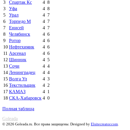
3
Спартак Кс
4
8
3
Уфа
4
8
5
Урал
4
7
6
Торпедо М
4
7
7
Енисей
4
7
8
Челябинск
4
6
9
Ротор
4
6
10
Нефтехимик
4
6
11
Арсенал
4
6
12
Шинник
4
5
13
Сочи
4
4
14
Ленинградец
4
4
15
Волга Ул
4
3
16
Текстильщик
4
2
17
КАМАЗ
4
1
18
СКА-Хабаровск
4
0
Полная таблица
Goleada
© 2026 Goleada.ru. Все права защищены. Designed by
Elsitecreator.com
.