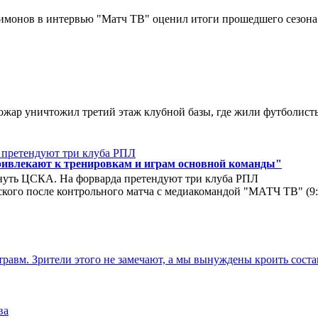
монов в интервью "Матч ТВ" оценил итоги прошедшего сезона д
ар уничтожил третий этаж клубной базы, где жили футболисты. 
ривлекают к тренировкам и играм основной команды"
нуть ЦСКА. На форварда претендуют три клуба РПЛ
кого после контрольного матча с медиакомандой "МАТЧ ТВ" (9
травм. Зрители этого не замечают, а мы вынуждены кроить соста
ва