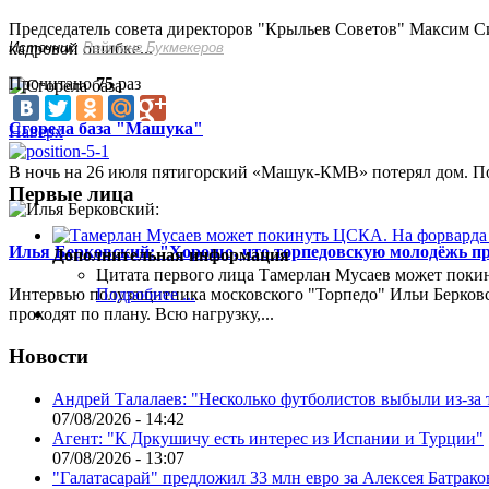
Председатель совета директоров "Крыльев Советов" Максим Си
Источник:
Рейтинг Букмекеров
кадровой ошибке...
Прочитано
75
раз
Сгорела база "Машука"
Наверх
В ночь на 26 июля пятигорский «Машук-КМВ» потерял дом. Пож
Первые лица
Илья Берковский: "Хорошо, что торпедовскую молодёжь п
Дополнительная информация
Цитата первого лица
Тамерлан Мусаев может поки
Интервью полузащитника московского "Торпедо" Ильи Берковс
Подробнее ...
проходят по плану. Всю нагрузку,...
Новости
Андрей Талалаев: "Несколько футболистов выбыли из-за 
07/08/2026 - 14:42
Агент: "К Дркушичу есть интерес из Испании и Турции"
07/08/2026 - 13:07
"Галатасарай" предложил 33 млн евро за Алексея Батрако