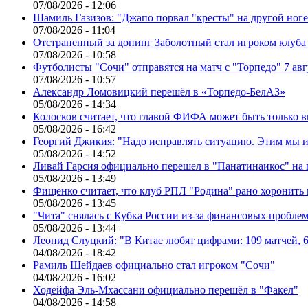
07/08/2026 - 12:06
Шамиль Газизов: "Джапо порвал "кресты" на другой ноге.
07/08/2026 - 11:04
Отстраненный за допинг Заболотный стал игроком клуб
07/08/2026 - 10:58
Футболисты "Сочи" отправятся на матч с "Торпедо" 7 авг
07/08/2026 - 10:57
Александр Ломовицкий перешёл в «Торпедо-БелАЗ»
05/08/2026 - 14:34
Колосков считает, что главой ФИФА может быть только 
05/08/2026 - 16:42
Георгий Джикия: "Надо исправлять ситуацию. Этим мы и
05/08/2026 - 14:52
Ливай Гарсия официально перешел в "Панатинаикос" на 
05/08/2026 - 13:49
Фищенко считает, что клуб РПЛ "Родина" рано хоронить
05/08/2026 - 13:45
"Чита" снялась с Кубка России из-за финансовых пробле
05/08/2026 - 13:44
Леонид Слуцкий: "В Китае любят цифрами: 109 матчей, 6
04/08/2026 - 18:42
Рамиль Шейдаев официально стал игроком "Сочи"
04/08/2026 - 16:02
Ходейфа Эль-Мхассани официально перешёл в "Факел"
04/08/2026 - 14:58