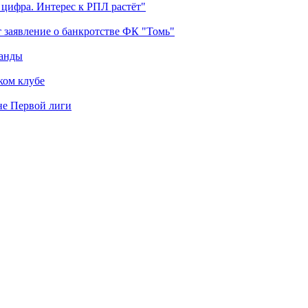
 цифра. Интерес к РПЛ растёт"
 заявление о банкротстве ФК "Томь"
манды
ком клубе
оне Первой лиги