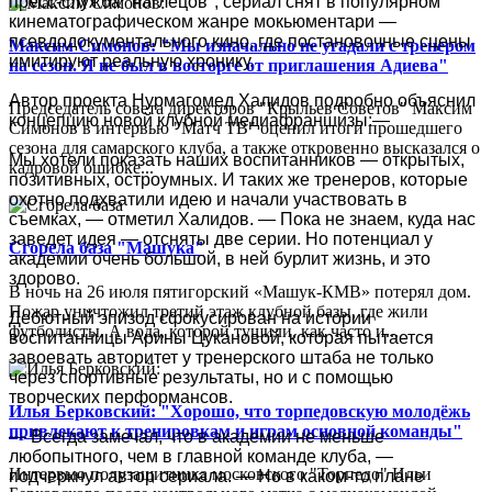
пресс-служба "наглецов", сериал снят в популярном
кинематографическом жанре мокьюментари —
псевдодокументального кино, где постановочные сцены
Максим Симонов: "Мы изначально не угадали с тренером
имитируют реальную хронику.
на сезон. Я не был в восторге от приглашения Адиева"
Автор проекта Нурмагомед Халидов подробно объяснил
Председатель совета директоров "Крыльев Советов" Максим
концепцию новой клубной медиафраншизы:—
Симонов в интервью "Матч ТВ" оценил итоги прошедшего
сезона для самарского клуба, а также откровенно высказался о
Мы хотели показать наших воспитанников — открытых,
кадровой ошибке...
позитивных, остроумных. И таких же тренеров, которые
охотно подхватили идею и начали участвовать в
съемках, — отметил Халидов. — Пока не знаем, куда нас
заведет идея — отсняты две серии. Но потенциал у
Сгорела база "Машука"
академии очень большой, в ней бурлит жизнь, и это
здорово.
В ночь на 26 июля пятигорский «Машук-КМВ» потерял дом.
Пожар уничтожил третий этаж клубной базы, где жили
Дебютный эпизод сфокусирован на истории
футболисты. А вода, которой тушили, как часто и...
воспитанницы Арины Цукановой, которая пытается
завоевать авторитет у тренерского штаба не только
через спортивные результаты, но и с помощью
творческих перформансов.
Илья Берковский: "Хорошо, что торпедовскую молодёжь
привлекают к тренировкам и играм основной команды"
— Всегда замечал, что в академии не меньше
любопытного, чем в главной команде клуба, —
Интервью полузащитника московского "Торпедо" Ильи
подчеркнул автор сериала. — Но в каком-то плане