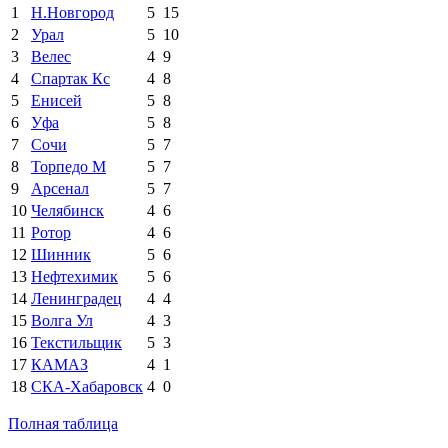
1
Н.Новгород
5
15
2
Урал
5
10
3
Велес
4
9
4
Спартак Кс
4
8
5
Енисей
5
8
6
Уфа
5
8
7
Сочи
5
7
8
Торпедо М
5
7
9
Арсенал
5
7
10
Челябинск
4
6
11
Ротор
4
6
12
Шинник
5
6
13
Нефтехимик
5
6
14
Ленинградец
4
4
15
Волга Ул
4
3
16
Текстильщик
5
3
17
КАМАЗ
4
1
18
СКА-Хабаровск
4
0
Полная таблица