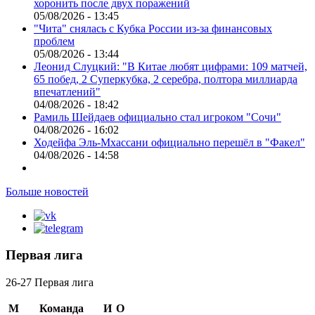
хоронить после двух поражений
05/08/2026 - 13:45
"Чита" снялась с Кубка России из-за финансовых
проблем
05/08/2026 - 13:44
Леонид Слуцкий: "В Китае любят цифрами: 109 матчей,
65 побед, 2 Суперкубка, 2 серебра, полтора миллиарда
впечатлений"
04/08/2026 - 18:42
Рамиль Шейдаев официально стал игроком "Сочи"
04/08/2026 - 16:02
Ходейфа Эль-Мхассани официально перешёл в "Факел"
04/08/2026 - 14:58
Больше новостей
Первая лига
26-27 Первая лига
М
Команда
И
О