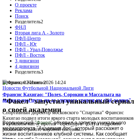
О проекте
Реклама
Поиск
Разделитель2
ФНЛ
Вторая лига А - Золото
ПФЛ-Центр
ПФЛ - Юг
ПФЛ - Урал-Поволжье
ПФЛ - Восток
3 дивизион
4 дивизион
Разделитель3
Вторник, 02 Июнь 2026 14:24
Новости Футбольной Национальной Лиги
Франсис Кахигао: "Полех, Сорокин и Массалыга на
"Факел" запустил уникальный сериал
правильном пути, но до элитного уровня им ещё далеко"
о своей академии
Спортивный директор московского "Спартака" Франсис
Кахигао подвел итоги яркого старта молодых воспитанников
Воронежский
"Факел"
объявил о запуске уникального
в кубковом матче против "Оренбурга" (5:1) и подробно
медиапроекта "Академия.doc", который расскажет о
рассказал о работе клубной системы...
жизни воспитанников клубной системы. Как сообщает