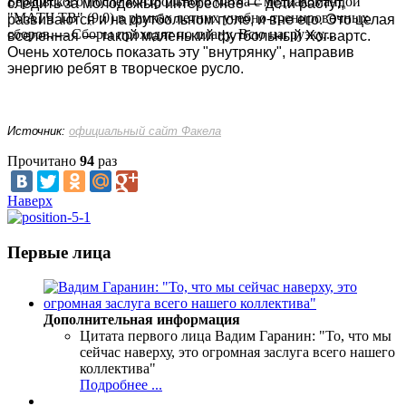
Берковского после контрольного матча с медиакомандой
следить за молодежью интереснее — дети растут,
"МАТЧ ТВ" (9:0) в рамках летних учебно-тренировочных
развиваются и на футбольном поле, и вне его. Это целая
сборов.— Сборы проходят по плану. Всю нагрузку,...
вселенная — такой маленький футбольный Хогвартс.
Очень хотелось показать эту "внутрянку", направив
энергию ребят в творческое русло.
Источник:
официальный сайт Факела
Прочитано
94
раз
Наверх
Первые лица
Дополнительная информация
Цитата первого лица
Вадим Гаранин: "То, что мы
сейчас наверху, это огромная заслуга всего нашего
коллектива"
Подробнее ...