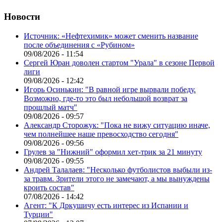
Новости
Источник: «Нефтехимик» может сменить название
после объединения с «Рубином»
09/08/2026 - 11:54
Сергей Юран доволен стартом "Урала" в сезоне Первой
лиги
09/08/2026 - 12:42
Игорь Осинькин: "В равной игре вырвали победу.
Возможно, где-то это был небольшой возврат за
прошлый матч"
09/08/2026 - 09:57
Александр Сторожук: "Пока не вижу ситуацию иначе,
чем полнейшее наше превосходство сегодня"
09/08/2026 - 09:56
Грулев за "Нижний" оформил хет-трик за 21 минуту
09/08/2026 - 09:55
Андрей Талалаев: "Несколько футболистов выбыли из-
за травм. Зрители этого не замечают, а мы вынуждены
кроить состав"
07/08/2026 - 14:42
Агент: "К Дркушичу есть интерес из Испании и
Турции"