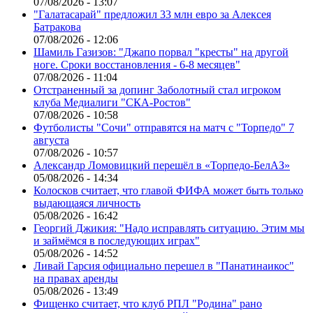
07/08/2026 - 13:07
"Галатасарай" предложил 33 млн евро за Алексея
Батракова
07/08/2026 - 12:06
Шамиль Газизов: "Джапо порвал "кресты" на другой
ноге. Сроки восстановления - 6-8 месяцев"
07/08/2026 - 11:04
Отстраненный за допинг Заболотный стал игроком
клуба Медиалиги "СКА-Ростов"
07/08/2026 - 10:58
Футболисты "Сочи" отправятся на матч с "Торпедо" 7
августа
07/08/2026 - 10:57
Александр Ломовицкий перешёл в «Торпедо-БелАЗ»
05/08/2026 - 14:34
Колосков считает, что главой ФИФА может быть только
выдающаяся личность
05/08/2026 - 16:42
Георгий Джикия: "Надо исправлять ситуацию. Этим мы
и займёмся в последующих играх"
05/08/2026 - 14:52
Ливай Гарсия официально перешел в "Панатинаикос"
на правах аренды
05/08/2026 - 13:49
Фищенко считает, что клуб РПЛ "Родина" рано