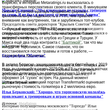
Бориско, в интервью Metaratings.ru высказалась о
трансферных перспективах своего клиента. В минувшем
Максим Симонов: "Мы изначально не угадали с тренером
сезоне 26-летний вратарь продемонстрировал
на сезон. Я не был в восторге от приглашения Адиева"
феноменальную надежность в РПЛ, чем привлек
внимание как внутренних, так и зарубежных топ-клубов.
Председатель совета директоров "Крыльев Советов" Максим
Симонов в интервью "Матч ТВ" оценил итоги прошедшего
— Лучший вратарь РПЛ интересен всем, кто в
сезона для самарского клуба, а также откровенно высказался о
следующем сезоне хочет стать чемпионом. Также
кадровой ошибке...
интерес к нему есть от клубов из Греции и Турции. У
Макса ещё два года контракта с
"Балтикой"
, так что мы
никуда не торопимся. Самое главное, что он
восстановился после травмы и готов к работе, —
Сгорела база "Машука"
подчеркнула Кашчелан.
В активе Бориско, защищающего цвета балтийцев с 2019
В ночь на 26 июля пятигорский «Машук-КМВ» потерял дом.
года, выдающийся сезон-2025/26: в 23 сыгранных матчах
Пожар уничтожил третий этаж клубной базы, где жили
элитного дивизиона он пропустил всего 11 мячей и
футболисты. А вода, которой тушили, как часто и...
оформил 14 "сухих" встреч. На данный момент
авторитетный немецкий портал Transfermarkt оценивает
рыночную стоимость голкипера в 2 миллиона евро.
Илья Берковский: "Хорошо, что торпедовскую молодёжь
привлекают к тренировкам и играм основной команды"
Источник:
MetaRatings
Интервью полузащитника московского "Торпедо" Ильи