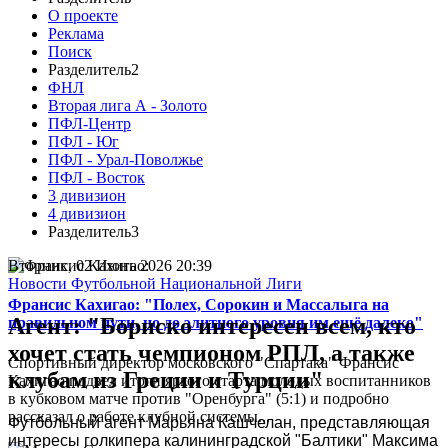
О проекте
Реклама
Поиск
Разделитель2
ФНЛ
Вторая лига А - Золото
ПФЛ-Центр
ПФЛ - Юг
ПФЛ - Урал-Поволжье
ПФЛ - Восток
3 дивизион
4 дивизион
Разделитель3
Вторник, 02 Июнь 2026 20:39
Новости Футбольной Национальной Лиги
Франсис Кахигао: "Полех, Сорокин и Массалыга на
Агент: "Бориско интересен всем, кто
правильном пути, но до элитного уровня им ещё далеко"
хочет стать чемпионом РПЛ, а также
Спортивный директор московского "Спартака" Франсис
клубам из Греции и Турции"
Кахигао подвел итоги яркого старта молодых воспитанников
в кубковом матче против "Оренбурга" (5:1) и подробно
рассказал о работе клубной системы...
Футбольный агент Марьяна Кашчелан, представляющая
интересы голкипера калининградской "Балтики" Максима