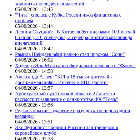
хоронить после двух поражений
05/08/2026 - 13:45
"Чита" снялась с Кубка России из-за финансовых
проблем
05/08/2026 - 13:44
Леонид Слуцкий: "В Китае любят цифрами: 109 матчей,
65 побед, 2 Суперкубка, 2 серебра, полтора миллиарда
впечатлений"
04/08/2026 - 18:42
Рамиль Шейдаев официально стал игроком "Сочи"
04/08/2026 - 16:02
Ходейфа Эль-Мхассани официально перешёл в "Факел"
04/08/2026 - 14:58
Александр Алаев: "KPI в 18 тысяч зрителей -
достижимая цифра. Интерес к РПЛ растёт"
04/08/2026 - 13:57
Арбитражный суд Томской области 27 августа
рассмотрит заявление о банкротстве ФК "Томь"
04/08/2026 - 13:56
Редкое событие - удаление сразу двух тренеров одной
команды
04/08/2026 - 13:51
Экс-футболист сборной России стал тренером в
европейском клубе
04/08/2026 - 07:58