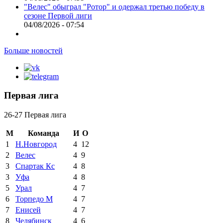
"Велес" обыграл "Ротор" и одержал третью победу в
сезоне Первой лиги
04/08/2026 - 07:54
Больше новостей
Первая лига
26-27 Первая лига
М
Команда
И
О
1
Н.Новгород
4
12
2
Велес
4
9
3
Спартак Кс
4
8
3
Уфа
4
8
5
Урал
4
7
6
Торпедо М
4
7
7
Енисей
4
7
8
Челябинск
4
6