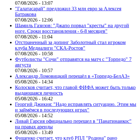
07/08/2026 - 13:07
"Галатасарай" предложил 33 млн евро за Алексея
Батракова
07/08/2026 - 12:06
Шамиль Газизов: "Джапо порвал "кресты" на другой
ноге. Сроки восстановления - 6-8 месяцев"
07/08/2026 - 11:04
Отстраненный за допинг Заболотный стал игроком
клуба Медиалиги "СКА-Ростов"
07/08/2026 - 10:58
Футболисты "Сочи" отправятся на матч с "Торпедо" 7
августа
07/08/2026 - 10:57
Александр Ломовицкий перешёл в «Торпедо-БелАЗ»
05/08/2026 - 14:34
Колосков считает, что главой ФИФА может быть только
выдающаяся личность
05/08/2026 - 16:42
Георгий Джикия: "Надо исправлять ситуацию. Этим мы
и займёмся в последующих играх"
05/08/2026 - 14:52
Ливай Гарсия официально перешел в "Панатинаикос"
на правах аренды
05/08/2026 - 13:49
Фищенко считает, что клуб РПЛ "Родина" рано