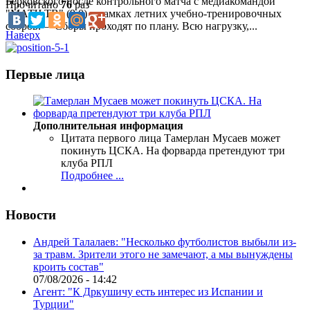
Берковского после контрольного матча с медиакомандой
Прочитано
76
раз
"МАТЧ ТВ" (9:0) в рамках летних учебно-тренировочных
сборов.— Сборы проходят по плану. Всю нагрузку,...
Наверх
Первые лица
Дополнительная информация
Цитата первого лица
Тамерлан Мусаев может
покинуть ЦСКА. На форварда претендуют три
клуба РПЛ
Подробнее ...
Новости
Андрей Талалаев: "Несколько футболистов выбыли из-
за травм. Зрители этого не замечают, а мы вынуждены
кроить состав"
07/08/2026 - 14:42
Агент: "К Дркушичу есть интерес из Испании и
Турции"