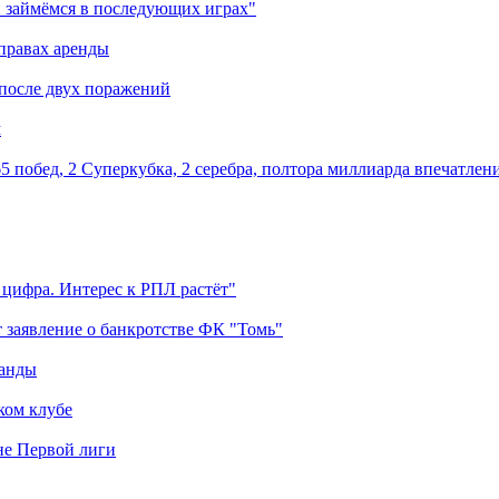
 займёмся в последующих играх"
правах аренды
 после двух поражений
м
5 побед, 2 Суперкубка, 2 серебра, полтора миллиарда впечатлен
 цифра. Интерес к РПЛ растёт"
 заявление о банкротстве ФК "Томь"
манды
ком клубе
оне Первой лиги