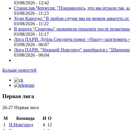
03/08/2026 - 12:42
Станислав Черчесов: "Понравилось, что мы играли так, 
03/08/2026 - 11:23
Хуан Карседо: "В любом случае мы не можем зависеть от
03/08/2026 - 11:22
В ворота "Спартака" назначили пенальти после розыгрыш
03/08/2026 - 11:17
Лига ПАРИ. Дубль Секулича помог «Уралу» разгромить
03/08/2026 - 06:07
Лига ПАРИ. "Нижний Новгород" разобрался с "Шинник
03/08/2026 - 06:04
Больше новостей
Первая лига
26-27 Первая лига
М
Команда
И
О
1
Н.Новгород
4
12