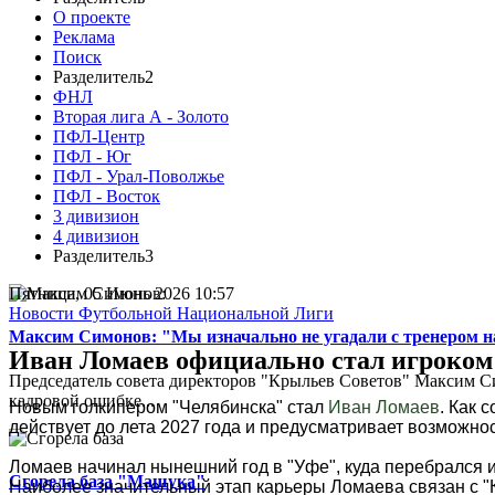
О проекте
Реклама
Поиск
Разделитель2
ФНЛ
Вторая лига А - Золото
ПФЛ-Центр
ПФЛ - Юг
ПФЛ - Урал-Поволжье
ПФЛ - Восток
3 дивизион
4 дивизион
Разделитель3
Пятница, 05 Июнь 2026 10:57
Новости Футбольной Национальной Лиги
Максим Симонов: "Мы изначально не угадали с тренером на
Иван Ломаев официально стал игроком
Председатель совета директоров "Крыльев Советов" Максим Си
кадровой ошибке...
Новым голкипером "Челябинска" стал
Иван Ломаев
. Как 
действует до лета 2027 года и предусматривает возможно
Ломаев начинал нынешний год в "Уфе", куда перебрался и
Сгорела база "Машука"
Наиболее значительный этап карьеры Ломаева связан с "К