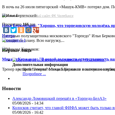
В ночь на 26 июля пятигорский «Машук-КМВ» потерял дом. Пож
Источник:
официальный сайт ФК Челябинск
Прочитано
166
раз
Илья Берковский: "Хорошо, что торпедовскую молодёжь п
Наверх
Интервью полузащитника московского "Торпедо" Ильи Берковс
проходят по плану. Всю нагрузку,...
Первые лица
Михаил Кержаков: "В новой должности ответственность н
Дополнительная информация
Тренер вратарей "Зенита" Михаил Кержаков в интервью клубной
Цитата первого лица
Баринов не исключил возвращ
Подробнее ...
Новости
Александр Ломовицкий перешёл в «Торпедо-БелАЗ»
05/08/2026 - 14:34
Колосков считает, что главой ФИФА может быть только 
05/08/2026 - 16:42