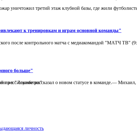
ар уничтожил третий этаж клубной базы, где жили футболисты. 
ривлекают к тренировкам и играм основной команды"
кого после контрольного матча с медиакомандой "МАТЧ ТВ" (9
амного больше"
 пресс-службе рассказал о новом статусе в команде.— Михаил, к
ения в "Локомотив"
выдающаяся личность