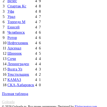
2
Велес
4
9
3
Спартак Кс
4
8
3
Уфа
4
8
5
Урал
4
7
6
Торпедо М
4
7
7
Енисей
4
7
8
Челябинск
4
6
9
Ротор
4
6
10
Нефтехимик
4
6
11
Арсенал
4
6
12
Шинник
4
5
13
Сочи
4
4
14
Ленинградец
4
4
15
Волга Ул
4
3
16
Текстильщик
4
2
17
КАМАЗ
4
1
18
СКА-Хабаровск
4
0
Полная таблица
Goleada
© 2026 Goleada.ru. Все права защищены. Designed by
Elsitecreator.com
.