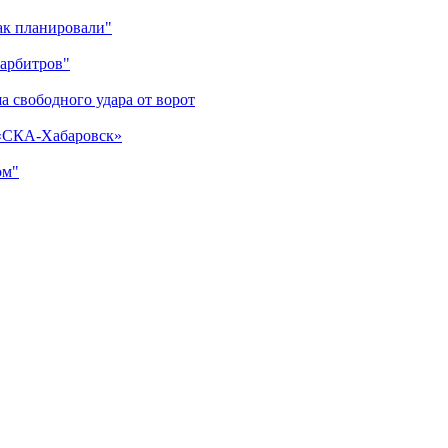
как планировали"
 арбитров"
а свободного удара от ворот
 «СКА-Хабаровск»
ом"