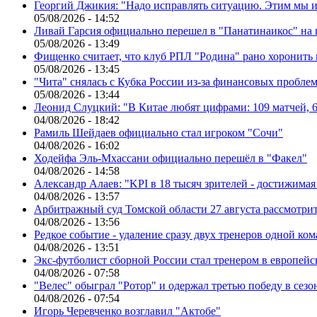
Георгий Джикия: "Надо исправлять ситуацию. Этим мы и
05/08/2026 - 14:52
Ливай Гарсия официально перешел в "Панатинаикос" на 
05/08/2026 - 13:49
Фищенко считает, что клуб РПЛ "Родина" рано хоронить
05/08/2026 - 13:45
"Чита" снялась с Кубка России из-за финансовых пробле
05/08/2026 - 13:44
Леонид Слуцкий: "В Китае любят цифрами: 109 матчей, 6
04/08/2026 - 18:42
Рамиль Шейдаев официально стал игроком "Сочи"
04/08/2026 - 16:02
Ходейфа Эль-Мхассани официально перешёл в "Факел"
04/08/2026 - 14:58
Александр Алаев: "KPI в 18 тысяч зрителей - достижимая
04/08/2026 - 13:57
Арбитражный суд Томской области 27 августа рассмотрит
04/08/2026 - 13:56
Редкое событие - удаление сразу двух тренеров одной ко
04/08/2026 - 13:51
Экс-футболист сборной России стал тренером в европейс
04/08/2026 - 07:58
"Велес" обыграл "Ротор" и одержал третью победу в сез
04/08/2026 - 07:54
Игорь Черевченко возглавил "Актобе"