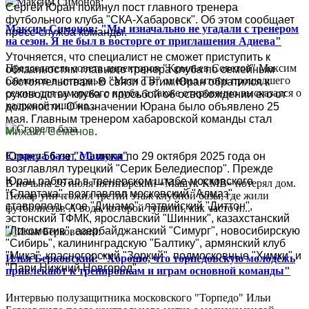
Сергей Юран покинул пост главного тренера
футбольного клуба "СКА-Хабаровск". Об этом сообщает
Максим Симонов: "Мы изначально не угадали с тренером
пресс-служба команды.
на сезон. Я не был в восторге от приглашения Адиева"
Уточняется, что специалист не сможет приступить к
Председатель совета директоров "Крыльев Советов" Максим
обязанностям главного тренера клуба по семейным
Симонов в интервью "Матч ТВ" оценил итоги прошедшего
обстоятельствам. В связи с этим Юран обратился к
сезона для самарского клуба, а также откровенно высказался о
руководству клуба с просьбой об освобождении его от
кадровой ошибке...
должности. О назначении Юрана было объявлено 25
мая. Главным тренером хабаровской команды стал
Михаил Семенов
.
Сгорела база "Машука"
Юрану 56 лет, с 1 июля по 29 октября 2025 года он
возглавлял турецкий "Серик Беледиеспор". Прежде
Юран работал в тренерском штабе московского
В ночь на 26 июля пятигорский «Машук-КМВ» потерял дом.
"Спартака", возглавлял московский "Алмаз",
Пожар уничтожил третий этаж клубной базы, где жили
ставропольское "Динамо", латвийский "Диттон",
футболисты. А вода, которой тушили, как часто и...
эстонский ТФМК, ярославский "Шинник", казахстанский
"Локомотив", азербайджанский "Симург", новосибирскую
"Сибирь", калининградскую "Балтику", армянский клуб
"Мика", красногорский "Зоркий", подмосковные "Химки" и
Илья Берковский: "Хорошо, что торпедовскую молодёжь
"Пари Нижний Новгород".
привлекают к тренировкам и играм основной команды"
Интервью полузащитника московского "Торпедо" Ильи