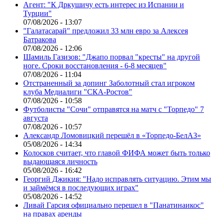
Агент: "К Дркушичу есть интерес из Испании и
Турции"
07/08/2026 - 13:07
"Галатасарай" предложил 33 млн евро за Алексея
Батракова
07/08/2026 - 12:06
Шамиль Газизов: "Джапо порвал "кресты" на другой
ноге. Сроки восстановления - 6-8 месяцев"
07/08/2026 - 11:04
Отстраненный за допинг Заболотный стал игроком
клуба Медиалиги "СКА-Ростов"
07/08/2026 - 10:58
Футболисты "Сочи" отправятся на матч с "Торпедо" 7
августа
07/08/2026 - 10:57
Александр Ломовицкий перешёл в «Торпедо-БелАЗ»
05/08/2026 - 14:34
Колосков считает, что главой ФИФА может быть только
выдающаяся личность
05/08/2026 - 16:42
Георгий Джикия: "Надо исправлять ситуацию. Этим мы
и займёмся в последующих играх"
05/08/2026 - 14:52
Ливай Гарсия официально перешел в "Панатинаикос"
на правах аренды