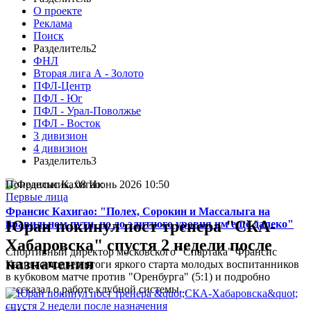
О проекте
Реклама
Поиск
Разделитель2
ФНЛ
Вторая лига А - Золото
ПФЛ-Центр
ПФЛ - Юг
ПФЛ - Урал-Поволжье
ПФЛ - Восток
3 дивизион
4 дивизион
Разделитель3
Понедельник, 08 Июнь 2026 10:50
Первые лица
Франсис Кахигао: "Полех, Сорокин и Массалыга на
Юран покинул пост тренера "СКА-
правильном пути, но до элитного уровня им ещё далеко"
Хабаровска" спустя 2 недели после
Спортивный директор московского "Спартака" Франсис
назначения
Кахигао подвел итоги яркого старта молодых воспитанников
в кубковом матче против "Оренбурга" (5:1) и подробно
рассказал о работе клубной системы...