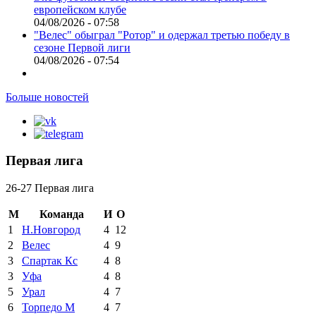
европейском клубе
04/08/2026 - 07:58
"Велес" обыграл "Ротор" и одержал третью победу в
сезоне Первой лиги
04/08/2026 - 07:54
Больше новостей
Первая лига
26-27 Первая лига
М
Команда
И
О
1
Н.Новгород
4
12
2
Велес
4
9
3
Спартак Кс
4
8
3
Уфа
4
8
5
Урал
4
7
6
Торпедо М
4
7