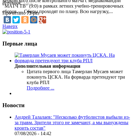
Берковского после контрольного матча с медиакомандой
Источник:
ТАСС
"МАТЧ ТВ" (9:0) в рамках летних учебно-тренировочных
сборов.— Сборы проходят по плану. Всю нагрузку,...
Прочитано
73
раз
Наверх
Первые лица
Дополнительная информация
Цитата первого лица
Тамерлан Мусаев может
покинуть ЦСКА. На форварда претендуют три
клуба РПЛ
Подробнее ...
Новости
Андрей Талалаев: "Несколько футболистов выбыли из-
за травм. Зрители этого не замечают, а мы вынуждены
кроить состав"
07/08/2026 - 14:42