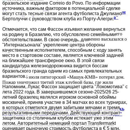
бразильское издание Correio do Povo. По информации
источника, важным фактором в потенциальной сделке
Максим Симонов: "Мы изначально не угадали с тренером
могут стать тесные связи агента футболиста Джулиано
на сезон. Я не был в восторге от приглашения Адиева"
Бертолуччи с руководством клуба из Порту-Алегри.
Председатель совета директоров "Крыльев Советов" Максим
Отмечается, что сам Фассон изъявил желание вернуться
Симонов в интервью "Матч ТВ" оценил итоги прошедшего
на родину в Бразилию, что обусловлено семейными
сезона для самарского клуба, а также откровенно высказался о
обстоятельствами. В свою очередь, для
кадровой ошибке...
"Интернасьонала" укрепление центра обороны
качественным исполнителем, способным с ходу занять
место в стартовом составе, является ключевой задачей
на ближайшее трансферное окно. В этой связи
Сгорела база "Машука"
кандидатура железнодорожника видится боссам
бразильского гранда одним из самых привлекательных
вариантов.
В ночь на 26 июля пятигорский «Машук-КМВ» потерял дом.
Пожар уничтожил третий этаж клубной базы, где жили
Напомним, Лукас Фассон защищает цвета "Локомотива" с
футболисты. А вода, которой тушили, как часто и...
лета 2022 года. В завершившемся сезоне-2025/26 25-
летний бразилец являлся игроком основной обоймы
москвичей, приняв участие в 34 матчах во всех турнирах,
в которых отметился двумя забитыми мячами и тремя
Илья Берковский: "Хорошо, что торпедовскую молодёжь
результативными передачами. Действующий контракт
привлекают к тренировкам и играм основной команды"
защитника со столичным клубом истекает уже этим
летом. Авторитетный немецкий портал Transfermarkt
Интервью полузащитника московского "Торпедо" Ильи
оценивает рыночную стоимость футболиста в € 5 млн.