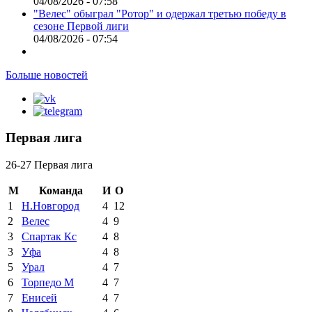
04/08/2026 - 07:58
"Велес" обыграл "Ротор" и одержал третью победу в
сезоне Первой лиги
04/08/2026 - 07:54
Больше новостей
Первая лига
26-27 Первая лига
М
Команда
И
О
1
Н.Новгород
4
12
2
Велес
4
9
3
Спартак Кс
4
8
3
Уфа
4
8
5
Урал
4
7
6
Торпедо М
4
7
7
Енисей
4
7