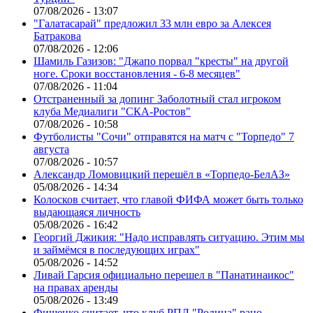
07/08/2026 - 13:07
"Галатасарай" предложил 33 млн евро за Алексея
Батракова
07/08/2026 - 12:06
Шамиль Газизов: "Джапо порвал "кресты" на другой
ноге. Сроки восстановления - 6-8 месяцев"
07/08/2026 - 11:04
Отстраненный за допинг Заболотный стал игроком
клуба Медиалиги "СКА-Ростов"
07/08/2026 - 10:58
Футболисты "Сочи" отправятся на матч с "Торпедо" 7
августа
07/08/2026 - 10:57
Александр Ломовицкий перешёл в «Торпедо-БелАЗ»
05/08/2026 - 14:34
Колосков считает, что главой ФИФА может быть только
выдающаяся личность
05/08/2026 - 16:42
Георгий Джикия: "Надо исправлять ситуацию. Этим мы
и займёмся в последующих играх"
05/08/2026 - 14:52
Ливай Гарсия официально перешел в "Панатинаикос"
на правах аренды
05/08/2026 - 13:49
Фищенко считает, что клуб РПЛ "Родина" рано