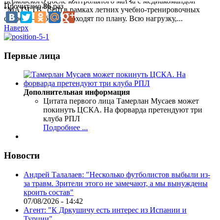
Берковского после контрольного матча с медиакомандой
Прочитано
86
раз
"МАТЧ ТВ" (9:0) в рамках летних учебно-тренировочных
сборов.— Сборы проходят по плану. Всю нагрузку,...
Наверх
Первые лица
Дополнительная информация
Цитата первого лица
Тамерлан Мусаев может
покинуть ЦСКА. На форварда претендуют три
клуба РПЛ
Подробнее ...
Новости
Андрей Талалаев: "Несколько футболистов выбыли из-
за травм. Зрители этого не замечают, а мы вынуждены
кроить состав"
07/08/2026 - 14:42
Агент: "К Дркушичу есть интерес из Испании и
Турции"