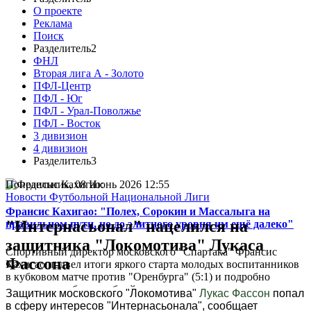
О проекте
Реклама
Поиск
Разделитель2
ФНЛ
Вторая лига А - Золото
ПФЛ-Центр
ПФЛ - Юг
ПФЛ - Урал-Поволжье
ПФЛ - Восток
3 дивизион
4 дивизион
Разделитель3
Понедельник, 08 Июнь 2026 12:55
Новости Футбольной Национальной Лиги
Франсис Кахигао: "Полех, Сорокин и Массалыга на
"Интернасьонал" нацелился на
правильном пути, но до элитного уровня им ещё далеко"
защитника "Локомотива" Лукаса
Спортивный директор московского "Спартака" Франсис
Фассона
Кахигао подвел итоги яркого старта молодых воспитанников
в кубковом матче против "Оренбурга" (5:1) и подробно
рассказал о работе клубной системы...
Защитник московского "Локомотива"
Лукас Фассон
попал
в сферу интересов "Интернасьонала", сообщает