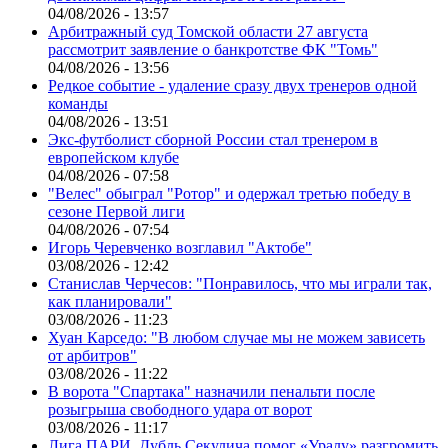
04/08/2026 - 13:57
Арбитражный суд Томской области 27 августа
рассмотрит заявление о банкротстве ФК "Томь"
04/08/2026 - 13:56
Редкое событие - удаление сразу двух тренеров одной
команды
04/08/2026 - 13:51
Экс-футболист сборной России стал тренером в
европейском клубе
04/08/2026 - 07:58
"Велес" обыграл "Ротор" и одержал третью победу в
сезоне Первой лиги
04/08/2026 - 07:54
Игорь Черевченко возглавил "Актобе"
03/08/2026 - 12:42
Станислав Черчесов: "Понравилось, что мы играли так,
как планировали"
03/08/2026 - 11:23
Хуан Карседо: "В любом случае мы не можем зависеть
от арбитров"
03/08/2026 - 11:22
В ворота "Спартака" назначили пенальти после
розыгрыша свободного удара от ворот
03/08/2026 - 11:17
Лига ПАРИ. Дубль Секулича помог «Уралу» разгромить