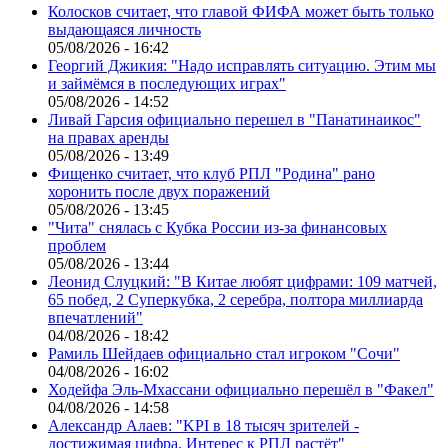
Колосков считает, что главой ФИФА может быть только
выдающаяся личность
05/08/2026 - 16:42
Георгий Джикия: "Надо исправлять ситуацию. Этим мы
и займёмся в последующих играх"
05/08/2026 - 14:52
Ливай Гарсия официально перешел в "Панатинаикос"
на правах аренды
05/08/2026 - 13:49
Фищенко считает, что клуб РПЛ "Родина" рано
хоронить после двух поражений
05/08/2026 - 13:45
"Чита" снялась с Кубка России из-за финансовых
проблем
05/08/2026 - 13:44
Леонид Слуцкий: "В Китае любят цифрами: 109 матчей,
65 побед, 2 Суперкубка, 2 серебра, полтора миллиарда
впечатлений"
04/08/2026 - 18:42
Рамиль Шейдаев официально стал игроком "Сочи"
04/08/2026 - 16:02
Ходейфа Эль-Мхассани официально перешёл в "Факел"
04/08/2026 - 14:58
Александр Алаев: "KPI в 18 тысяч зрителей -
достижимая цифра. Интерес к РПЛ растёт"