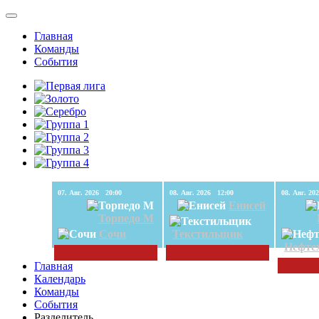
Главная
Команды
События
07. Авг. 2026 20:00
08. Авг. 2026 12:00
Енисей
Торпедо М
Сочи
Текстильщик
Нефте
Главная
Календарь
Команды
События
Разделитель