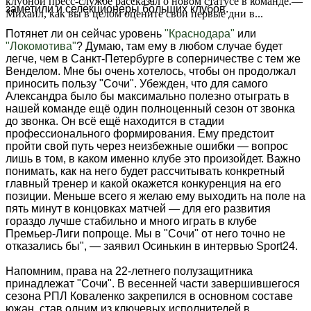
клубной пресс-службе рассказал о новом статусе в команде.—
заметили и селекционеры больших клубов.
Михаил, как вы в целом оцените свои первые дни в...
Потянет ли он сейчас уровень
"Краснодара"
или
"Локомотива"
? Думаю, там ему в любом случае будет
легче, чем в Санкт-Петербурге в соперничестве с тем же
Венделом. Мне бы очень хотелось, чтобы он продолжал
приносить пользу "Сочи". Убежден, что для самого
Александра было бы максимально полезно отыграть в
нашей команде ещё один полноценный сезон от звонка
до звонка. Он всё ещё находится в стадии
профессионального формирования. Ему предстоит
пройти свой путь через неизбежные ошибки — вопрос
лишь в том, в каком именно клубе это произойдет. Важно
понимать, как на него будет рассчитывать конкретный
главный тренер и какой окажется конкуренция на его
позиции. Меньше всего я желаю ему выходить на поле на
пять минут в концовках матчей — для его развития
гораздо лучше стабильно и много играть в клубе
Премьер-Лиги попроще. Мы в "Сочи" от него точно не
отказались бы", — заявил Осинькин в интервью Sport24.
Напомним, права на 22-летнего полузащитника
принадлежат "Сочи". В весенней части завершившегося
сезона РПЛ Коваленко закрепился в основном составе
южан, став одним из ключевых исполнителей в