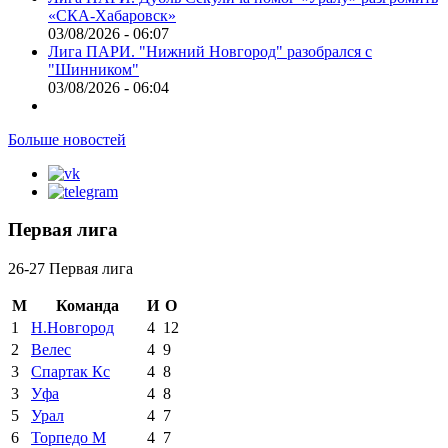
«СКА-Хабаровск»
03/08/2026 - 06:07
Лига ПАРИ. "Нижний Новгород" разобрался с
"Шинником"
03/08/2026 - 06:04
Больше новостей
Первая лига
26-27 Первая лига
М
Команда
И
О
1
Н.Новгород
4
12
2
Велес
4
9
3
Спартак Кс
4
8
3
Уфа
4
8
5
Урал
4
7
6
Торпедо М
4
7