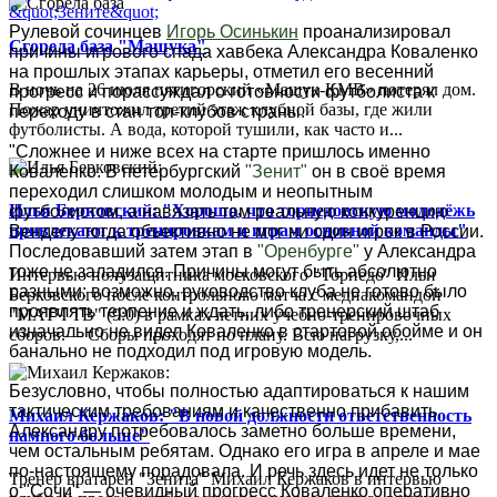
Рулевой сочинцев
Игорь Осинькин
проанализировал
Сгорела база "Машука"
причины игрового спада хавбека Александра Коваленко
на прошлых этапах карьеры, отметил его весенний
В ночь на 26 июля пятигорский «Машук-КМВ» потерял дом.
прогресс и порассуждал о готовности футболиста к
Пожар уничтожил третий этаж клубной базы, где жили
переходу в стан топ-клубов страны.
футболисты. А вода, которой тушили, как часто и...
"Сложнее и ниже всех на старте пришлось именно
Коваленко. В петербургский
"Зенит"
он в своё время
переходил слишком молодым и неопытным
Илья Берковский: "Хорошо, что торпедовскую молодёжь
футболистом, а навязать там реальную конкуренцию
привлекают к тренировкам и играм основной команды"
Венделу тогда объективно не мог ни один игрок в России.
Последовавший затем этап в
"Оренбурге"
у Александра
тоже не заладился. Причины могут быть абсолютно
Интервью полузащитника московского "Торпедо" Ильи
разными: возможно, руководство клуба не готово было
Берковского после контрольного матча с медиакомандой
проявлять терпение и ждать, либо тренерский штаб
"МАТЧ ТВ" (9:0) в рамках летних учебно-тренировочных
изначально не видел Коваленко в стартовой обойме и он
сборов.— Сборы проходят по плану. Всю нагрузку,...
банально не подходил под игровую модель.
Безусловно, чтобы полностью адаптироваться к нашим
тактическим требованиям и качественно прибавить,
Михаил Кержаков: "В новой должности ответственность
Александру потребовалось заметно больше времени,
намного больше"
чем остальным ребятам. Однако его игра в апреле и мае
по-настоящему порадовала. И речь здесь идет не только
Тренер вратарей "Зенита" Михаил Кержаков в интервью
о "Сочи" — очевидный прогресс Коваленко оперативно