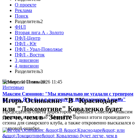
О проекте
Реклама
Поиск
Разделитель2
ФНЛ
Вторая лига А - Золото
ПФЛ-Центр
ПФЛ - Юг
ПФЛ - Урал-Поволжье
ПФЛ - Восток
3 дивизион
4 дивизион
Разделитель3
Четверг, 11 Июнь 2026 11:45
Интервью
Максим Симонов: "Мы изначально не угадали с тренером
Игорь Осинькин: "В "Краснодаре"
на сезон. Я не был в восторге от приглашения Адиева"
или "Локомотиве" Коваленко будет
Председатель совета директоров "Крыльев Советов" Максим
легче, чем в "Зените"
Симонов в интервью "Матч ТВ" оценил итоги прошедшего
сезона для самарского клуба, а также откровенно высказался о
кадровой ошибке...