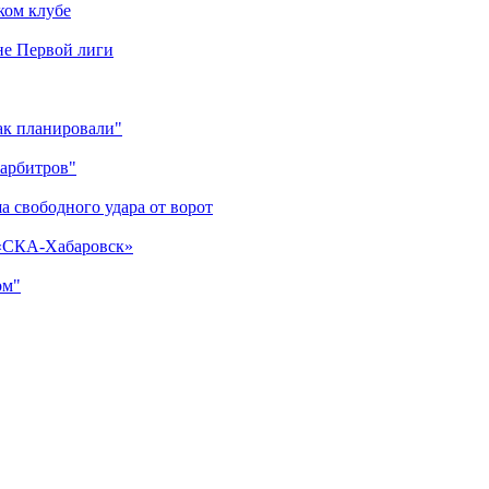
ком клубе
оне Первой лиги
как планировали"
 арбитров"
а свободного удара от ворот
 «СКА-Хабаровск»
ом"