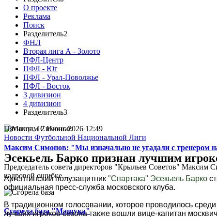
О проекте
Реклама
Поиск
Разделитель2
ФНЛ
Вторая лига А - Золото
ПФЛ-Центр
ПФЛ - Юг
ПФЛ - Урал-Поволжье
ПФЛ - Восток
3 дивизион
4 дивизион
Разделитель3
Пятница, 12 Июнь 2026 12:49
Новости Футбольной Национальной Лиги
Максим Симонов: "Мы изначально не угадали с тренером на
Эсекьель Барко признан лучшим игроко
Председатель совета директоров "Крыльев Советов" Максим Си
кадровой ошибке...
Аргентинский полузащитник
"Спартака"
Эсекьель Барко
ст
официальная пресс-служба московского клуба.
В традиционном голосовании, которое проводилось среди
Сгорела база "Машука"
лучших игроков сезона также вошли вице-капитан москви