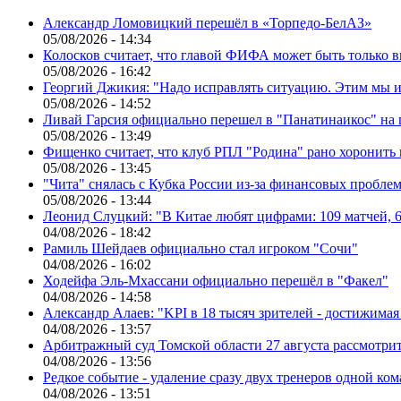
Александр Ломовицкий перешёл в «Торпедо-БелАЗ»
05/08/2026 - 14:34
Колосков считает, что главой ФИФА может быть только 
05/08/2026 - 16:42
Георгий Джикия: "Надо исправлять ситуацию. Этим мы и
05/08/2026 - 14:52
Ливай Гарсия официально перешел в "Панатинаикос" на 
05/08/2026 - 13:49
Фищенко считает, что клуб РПЛ "Родина" рано хоронить
05/08/2026 - 13:45
"Чита" снялась с Кубка России из-за финансовых пробле
05/08/2026 - 13:44
Леонид Слуцкий: "В Китае любят цифрами: 109 матчей, 6
04/08/2026 - 18:42
Рамиль Шейдаев официально стал игроком "Сочи"
04/08/2026 - 16:02
Ходейфа Эль-Мхассани официально перешёл в "Факел"
04/08/2026 - 14:58
Александр Алаев: "KPI в 18 тысяч зрителей - достижимая
04/08/2026 - 13:57
Арбитражный суд Томской области 27 августа рассмотрит
04/08/2026 - 13:56
Редкое событие - удаление сразу двух тренеров одной ко
04/08/2026 - 13:51