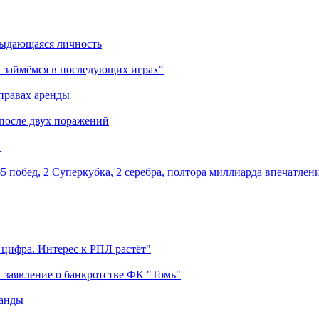
выдающаяся личность
 займёмся в последующих играх"
правах аренды
 после двух поражений
м
5 побед, 2 Суперкубка, 2 серебра, полтора миллиарда впечатлен
 цифра. Интерес к РПЛ растёт"
 заявление о банкротстве ФК "Томь"
манды