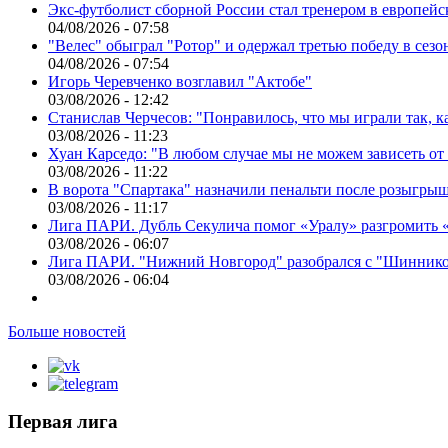
Экс-футболист сборной России стал тренером в европейс
04/08/2026 - 07:58
"Велес" обыграл "Ротор" и одержал третью победу в сез
04/08/2026 - 07:54
Игорь Черевченко возглавил "Актобе"
03/08/2026 - 12:42
Станислав Черчесов: "Понравилось, что мы играли так, 
03/08/2026 - 11:23
Хуан Карседо: "В любом случае мы не можем зависеть от
03/08/2026 - 11:22
В ворота "Спартака" назначили пенальти после розыгрыш
03/08/2026 - 11:17
Лига ПАРИ. Дубль Секулича помог «Уралу» разгромить
03/08/2026 - 06:07
Лига ПАРИ. "Нижний Новгород" разобрался с "Шинник
03/08/2026 - 06:04
Больше новостей
Первая лига