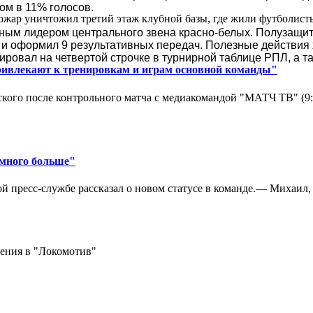
том в 11% голосов.
ар уничтожил третий этаж клубной базы, где жили футболисты. 
ым лидером центрального звена красно-белых. Полузащитн
ей и оформил 9 результативных передач. Полезные действия
ровал на четвертой строчке в турнирной таблице РПЛ, а т
ривлекают к тренировкам и играм основной команды"
кого после контрольного матча с медиакомандой "МАТЧ ТВ" (9
амного больше"
 пресс-службе рассказал о новом статусе в команде.— Михаил, к
ения в "Локомотив"