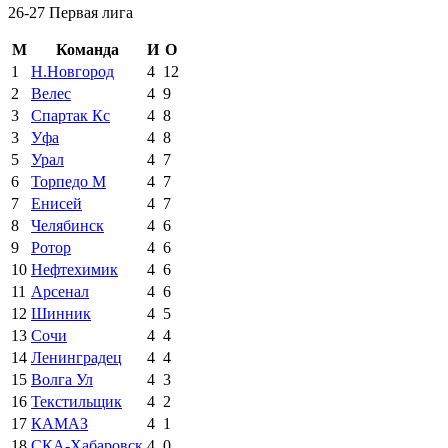
26-27 Первая лига
М
Команда
И
О
1
Н.Новгород
4
12
2
Велес
4
9
3
Спартак Кс
4
8
3
Уфа
4
8
5
Урал
4
7
6
Торпедо М
4
7
7
Енисей
4
7
8
Челябинск
4
6
9
Ротор
4
6
10
Нефтехимик
4
6
11
Арсенал
4
6
12
Шинник
4
5
13
Сочи
4
4
14
Ленинградец
4
4
15
Волга Ул
4
3
16
Текстильщик
4
2
17
КАМАЗ
4
1
18
СКА-Хабаровск
4
0