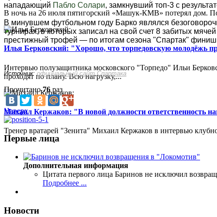
нападающий
Пабло Солари
, замкнувший топ-3 с результа
В ночь на 26 июля пятигорский «Машук-КМВ» потерял дом. Пож
В минувшем футбольном году Барко являлся безоговорочн
турнирах, в которых записал на свой счет 8 забитых мяч
престижный трофей — по итогам сезона "Спартак" финиши
Илья Берковский: "Хорошо, что торпедовскую молодёжь п
Интервью полузащитника московского "Торпедо" Ильи Берковс
Источник:
официальный сайт Спартака
проходят по плану. Всю нагрузку,...
Прочитано
76
раз
Наверх
Михаил Кержаков: "В новой должности ответственность н
Тренер вратарей "Зенита" Михаил Кержаков в интервью клубной
Первые лица
Дополнительная информация
Цитата первого лица
Баринов не исключил возвращ
Подробнее ...
Новости