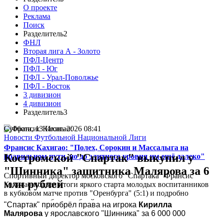
О проекте
Реклама
Поиск
Разделитель2
ФНЛ
Вторая лига А - Золото
ПФЛ-Центр
ПФЛ - Юг
ПФЛ - Урал-Поволжье
ПФЛ - Восток
3 дивизион
4 дивизион
Разделитель3
Суббота, 13 Июнь 2026 08:41
Новости Футбольной Национальной Лиги
Франсис Кахигао: "Полех, Сорокин и Массалыга на
Костромской "Спартак" выкупил у
правильном пути, но до элитного уровня им ещё далеко"
"Шинника" защитника Малярова за 6
Спортивный директор московского "Спартака" Франсис
млн рублей
Кахигао подвел итоги яркого старта молодых воспитанников
в кубковом матче против "Оренбурга" (5:1) и подробно
рассказал о работе клубной системы...
"Спартак" приобрёл права на игрока 
Кирилла 
Малярова
 у ярославского "Шинника" за 6 000 000 