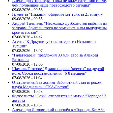
Александр Сторожук: "Пока не вижу ситуацию иначе,
чем полнейшее наше превосходство сегодня"
09/08/2026 - 09:56
Грулев за "Нижний" оформил хет-трик за 21 минуту
09/08/2026 - 09:55
Андрей Талалаев: "Несколько футболистов выбыли из-
за травм. Зрители этого не замечают, а мы вынуждены
кроить состав"
07/08/2026 - 14:42
Агент: "К Дркушичу есть интерес из Испании и
Турции"
07/08/2026 - 13:07
"Галатасарай" предложил 33 млн евро за Алексея
Батракова
07/08/2026 - 12:06
Шамиль Газизов: "Джапо порвал "кресты" на другой
ноге. Сроки восстановления - 6-8 месяцев"
07/08/2026 - 11:04
Отстраненный за допинг Заболотный стал игроком
клуба Медиалиги "СКА-Ростов"
07/08/2026 - 10:58
Футболисты "Сочи" отправятся на матч с "Торпедо" 7
августа
07/08/2026 - 10:57
Александр Ломовицкий перешёл в «Торпедо-БелАЗ»