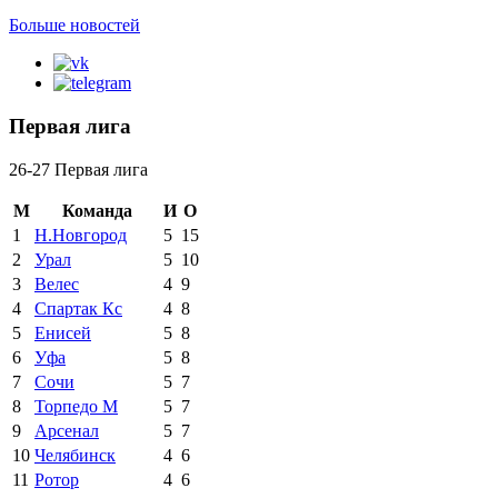
Больше новостей
Первая лига
26-27 Первая лига
М
Команда
И
О
1
Н.Новгород
5
15
2
Урал
5
10
3
Велес
4
9
4
Спартак Кс
4
8
5
Енисей
5
8
6
Уфа
5
8
7
Сочи
5
7
8
Торпедо М
5
7
9
Арсенал
5
7
10
Челябинск
4
6
11
Ротор
4
6