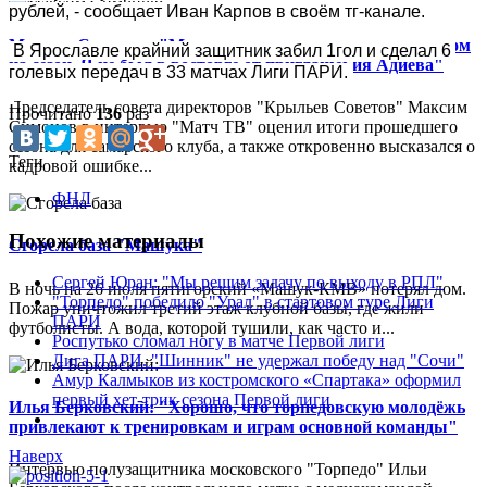
рублей, - сообщает Иван Карпов в своём тг-канале.
Максим Симонов: "Мы изначально не угадали с тренером
В Ярославле крайний защитник забил 1гол и сделал 6 
на сезон. Я не был в восторге от приглашения Адиева"
голевых передач в 33 матчах Лиги ПАРИ.
Председатель совета директоров "Крыльев Советов" Максим
Прочитано
136
раз
Симонов в интервью "Матч ТВ" оценил итоги прошедшего
сезона для самарского клуба, а также откровенно высказался о
Теги
кадровой ошибке...
ФНЛ
Похожие материалы
Сгорела база "Машука"
Сергей Юран: "Мы решим задачу по выходу в РПЛ"
В ночь на 26 июля пятигорский «Машук-КМВ» потерял дом.
"Торпедо" победило "Урал" в стартовом туре Лиги
Пожар уничтожил третий этаж клубной базы, где жили
ПАРИ
футболисты. А вода, которой тушили, как часто и...
Роспутько сломал ногу в матче Первой лиги
Лига ПАРИ. "Шинник" не удержал победу над "Сочи"
Амур Калмыков из костромского «Спартака» оформил
первый хет-трик сезона Первой лиги
Илья Берковский: "Хорошо, что торпедовскую молодёжь
привлекают к тренировкам и играм основной команды"
Наверх
Интервью полузащитника московского "Торпедо" Ильи