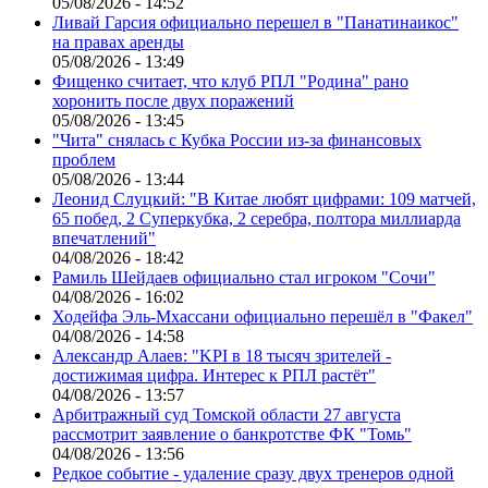
05/08/2026 - 14:52
Ливай Гарсия официально перешел в "Панатинаикос"
на правах аренды
05/08/2026 - 13:49
Фищенко считает, что клуб РПЛ "Родина" рано
хоронить после двух поражений
05/08/2026 - 13:45
"Чита" снялась с Кубка России из-за финансовых
проблем
05/08/2026 - 13:44
Леонид Слуцкий: "В Китае любят цифрами: 109 матчей,
65 побед, 2 Суперкубка, 2 серебра, полтора миллиарда
впечатлений"
04/08/2026 - 18:42
Рамиль Шейдаев официально стал игроком "Сочи"
04/08/2026 - 16:02
Ходейфа Эль-Мхассани официально перешёл в "Факел"
04/08/2026 - 14:58
Александр Алаев: "KPI в 18 тысяч зрителей -
достижимая цифра. Интерес к РПЛ растёт"
04/08/2026 - 13:57
Арбитражный суд Томской области 27 августа
рассмотрит заявление о банкротстве ФК "Томь"
04/08/2026 - 13:56
Редкое событие - удаление сразу двух тренеров одной