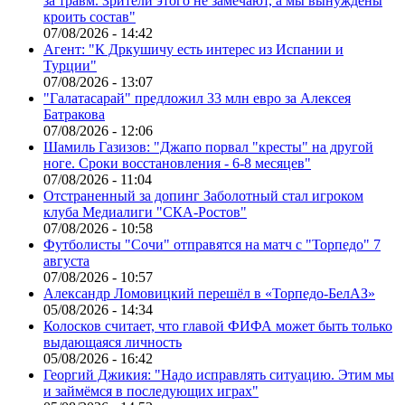
за травм. Зрители этого не замечают, а мы вынуждены
кроить состав"
07/08/2026 - 14:42
Агент: "К Дркушичу есть интерес из Испании и
Турции"
07/08/2026 - 13:07
"Галатасарай" предложил 33 млн евро за Алексея
Батракова
07/08/2026 - 12:06
Шамиль Газизов: "Джапо порвал "кресты" на другой
ноге. Сроки восстановления - 6-8 месяцев"
07/08/2026 - 11:04
Отстраненный за допинг Заболотный стал игроком
клуба Медиалиги "СКА-Ростов"
07/08/2026 - 10:58
Футболисты "Сочи" отправятся на матч с "Торпедо" 7
августа
07/08/2026 - 10:57
Александр Ломовицкий перешёл в «Торпедо-БелАЗ»
05/08/2026 - 14:34
Колосков считает, что главой ФИФА может быть только
выдающаяся личность
05/08/2026 - 16:42
Георгий Джикия: "Надо исправлять ситуацию. Этим мы
и займёмся в последующих играх"