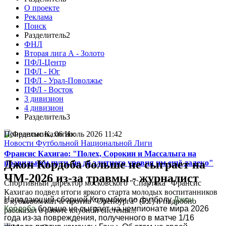
О проекте
Реклама
Поиск
Разделитель2
ФНЛ
Вторая лига А - Золото
ПФЛ-Центр
ПФЛ - Юг
ПФЛ - Урал-Поволжье
ПФЛ - Восток
3 дивизион
4 дивизион
Разделитель3
Понедельник, 06 Июль 2026 11:42
Новости Футбольной Национальной Лиги
Франсис Кахигао: "Полех, Сорокин и Массалыга на
Джон Кордоба больше не сыграет на
правильном пути, но до элитного уровня им ещё далеко"
ЧМ-2026 из-за травмы - журналист
Спортивный директор московского "Спартака" Франсис
Кахигао подвел итоги яркого старта молодых воспитанников
Нападающий сборной Колумбии по футболу
Джон
в кубковом матче против "Оренбурга" (5:1) и подробно
Кордоба
больше не сыграет на чемпионате мира 2026
рассказал о работе клубной системы...
года из-за повреждения, полученного в матче 1/16