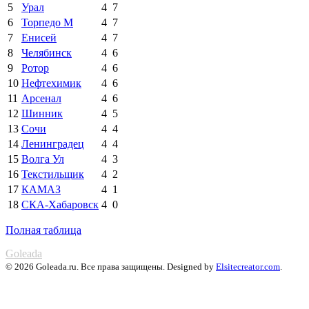
5
Урал
4
7
6
Торпедо М
4
7
7
Енисей
4
7
8
Челябинск
4
6
9
Ротор
4
6
10
Нефтехимик
4
6
11
Арсенал
4
6
12
Шинник
4
5
13
Сочи
4
4
14
Ленинградец
4
4
15
Волга Ул
4
3
16
Текстильщик
4
2
17
КАМАЗ
4
1
18
СКА-Хабаровск
4
0
Полная таблица
Goleada
© 2026 Goleada.ru. Все права защищены. Designed by
Elsitecreator.com
.