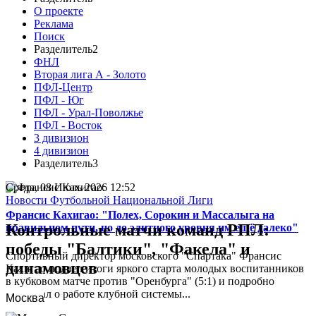
О проекте
Реклама
Поиск
Разделитель2
ФНЛ
Вторая лига А - Золото
ПФЛ-Центр
ПФЛ - Юг
ПФЛ - Урал-Поволжье
ПФЛ - Восток
3 дивизион
4 дивизион
Разделитель3
Среда, 08 Июль 2026 12:52
Новости Футбольной Национальной Лиги
Франсис Кахигао: "Полех, Сорокин и Массалыга на
Контрольные матчи команд РПЛ:
правильном пути, но до элитного уровня им ещё далеко"
победы "Балтики", "Факела" и
Спортивный директор московского "Спартака" Франсис
динамовцев
Кахигао подвел итоги яркого старта молодых воспитанников
в кубковом матче против "Оренбурга" (5:1) и подробно
рассказал о работе клубной системы...
Москва