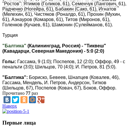
Берковского после контрольного матча с медиакомандой
"Ростов": Ятимов (Голиков, 61), Семенчук (Лангович, 61),
"МАТЧ ТВ" (9:0) в рамках летних учебно-тренировочных
Радченко (Ногейра, 61), Бабакин (Сако, 61), Игнатов
сборов.— Сборы проходят по плану. Всю нагрузку,...
(Мелехин, 61), Чистяков (Роналдо, 61), Прохин (Мухин,
61), Азнауров (Комаров, 61), Титов (Миронов, 61),
Голенков (Кучаев, 61), Шамонин (Сулейманов, 61).
Турция
"Балтика"
(Калининград, Россия) - "Тиквеш"
(Кавадарци, Северная Македония) - 5:0 (2:0)
Голы:
Гассама, 9 (1:0); Поспелов, 12 (2:0); Оффор, 49 - с
пенальти (3:0); Шильцов, 70 (4:0); И. Петров, 81 (5:0).
"Балтика":
Бориско, Бевеев, Шнапцев (Ковалев, 46),
Гассама, Мендель, И. Петров, Андерсон, Титков
(Шильцов, 67), Поспелов (Ковач, 67), Боков, Оффор.
Прочитано
77
раз
Наверх
Первые лица