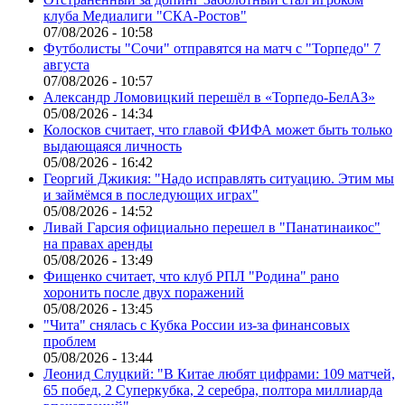
клуба Медиалиги "СКА-Ростов"
07/08/2026 - 10:58
Футболисты "Сочи" отправятся на матч с "Торпедо" 7
августа
07/08/2026 - 10:57
Александр Ломовицкий перешёл в «Торпедо-БелАЗ»
05/08/2026 - 14:34
Колосков считает, что главой ФИФА может быть только
выдающаяся личность
05/08/2026 - 16:42
Георгий Джикия: "Надо исправлять ситуацию. Этим мы
и займёмся в последующих играх"
05/08/2026 - 14:52
Ливай Гарсия официально перешел в "Панатинаикос"
на правах аренды
05/08/2026 - 13:49
Фищенко считает, что клуб РПЛ "Родина" рано
хоронить после двух поражений
05/08/2026 - 13:45
"Чита" снялась с Кубка России из-за финансовых
проблем
05/08/2026 - 13:44
Леонид Слуцкий: "В Китае любят цифрами: 109 матчей,
65 побед, 2 Суперкубка, 2 серебра, полтора миллиарда