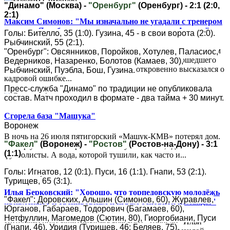
"Динамо" (Москва) -
"Оренбург"
(Оренбург) - 2:1 (2:0,
2:1)
Максим Симонов: "Мы изначально не угадали с тренером
на сезон. Я не был в восторге от приглашения Адиева"
Голы: Бителло, 35 (1:0). Гузина, 45 - в свои ворота (2:0).
Рыбчинский, 55 (2:1).
Председатель совета директоров "Крыльев Советов" Максим
"Оренбург": Овсянников, Поройков, Хотулев, Паласиос,
Симонов в интервью "Матч ТВ" оценил итоги прошедшего
Ведерников, Назаренко, Болотов (Камаев, 30),
сезона для самарского клуба, а также откровенно высказался о
Рыбчинский, Пуэбла, Бош, Гузина.
кадровой ошибке...
Пресс-служба "Динамо" по традиции не опубликовала
состав. Матч проходил в формате - два тайма + 30 минут.
Сгорела база "Машука"
Воронеж
В ночь на 26 июля пятигорский «Машук-КМВ» потерял дом.
"Факел"
(Воронеж) -
"Ростов"
(Ростов-на-Дону) - 3:1
Пожар уничтожил третий этаж клубной базы, где жили
(1:1)
футболисты. А вода, которой тушили, как часто и...
Голы: Игнатов, 12 (0:1). Пуси, 16 (1:1). Гнапи, 53 (2:1).
Турищев, 65 (3:1).
Илья Берковский: "Хорошо, что торпедовскую молодёжь
"Факел": Доровских, Альшин (Симонов, 60), Журавлев,
привлекают к тренировкам и играм основной команды"
Юрганов, Габараев, Тодорович (Багамаев, 60),
Нетфуллин, Магомедов (Сютин, 80), Гиоргобиани, Пуси
Интервью полузащитника московского "Торпедо" Ильи
(Гнапи, 46), Уридия (Турищев, 46; Беляев, 75).