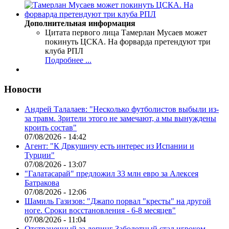
Дополнительная информация
Цитата первого лица
Тамерлан Мусаев может
покинуть ЦСКА. На форварда претендуют три
клуба РПЛ
Подробнее ...
Новости
Андрей Талалаев: "Несколько футболистов выбыли из-
за травм. Зрители этого не замечают, а мы вынуждены
кроить состав"
07/08/2026 - 14:42
Агент: "К Дркушичу есть интерес из Испании и
Турции"
07/08/2026 - 13:07
"Галатасарай" предложил 33 млн евро за Алексея
Батракова
07/08/2026 - 12:06
Шамиль Газизов: "Джапо порвал "кресты" на другой
ноге. Сроки восстановления - 6-8 месяцев"
07/08/2026 - 11:04
Отстраненный за допинг Заболотный стал игроком