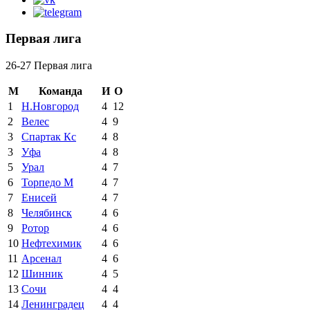
Первая лига
26-27 Первая лига
М
Команда
И
О
1
Н.Новгород
4
12
2
Велес
4
9
3
Спартак Кс
4
8
3
Уфа
4
8
5
Урал
4
7
6
Торпедо М
4
7
7
Енисей
4
7
8
Челябинск
4
6
9
Ротор
4
6
10
Нефтехимик
4
6
11
Арсенал
4
6
12
Шинник
4
5
13
Сочи
4
4
14
Ленинградец
4
4