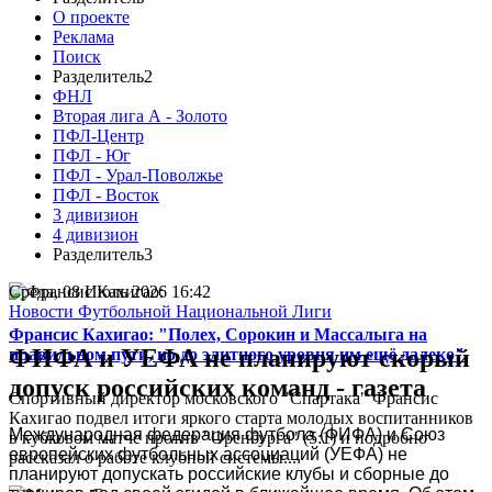
О проекте
Реклама
Поиск
Разделитель2
ФНЛ
Вторая лига А - Золото
ПФЛ-Центр
ПФЛ - Юг
ПФЛ - Урал-Поволжье
ПФЛ - Восток
3 дивизион
4 дивизион
Разделитель3
Среда, 08 Июль 2026 16:42
Новости Футбольной Национальной Лиги
Франсис Кахигао: "Полех, Сорокин и Массалыга на
ФИФА и УЕФА не планируют скорый
правильном пути, но до элитного уровня им ещё далеко"
допуск российских команд - газета
Спортивный директор московского "Спартака" Франсис
Кахигао подвел итоги яркого старта молодых воспитанников
Международная федерация футбола (ФИФА) и Союз
в кубковом матче против "Оренбурга" (5:1) и подробно
европейских футбольных ассоциаций (УЕФА) не
рассказал о работе клубной системы...
планируют допускать российские клубы и сборные до