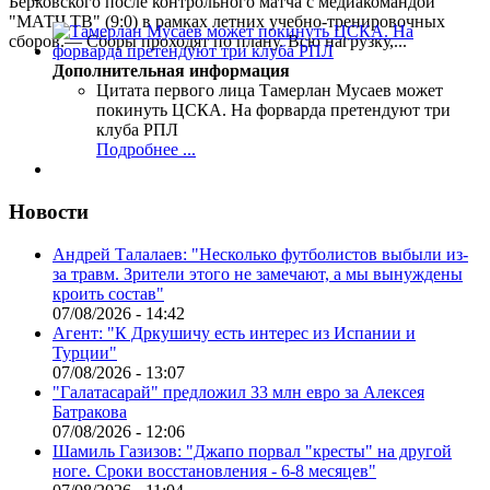
Берковского после контрольного матча с медиакомандой
"МАТЧ ТВ" (9:0) в рамках летних учебно-тренировочных
сборов.— Сборы проходят по плану. Всю нагрузку,...
Дополнительная информация
Цитата первого лица
Тамерлан Мусаев может
покинуть ЦСКА. На форварда претендуют три
клуба РПЛ
Подробнее ...
Новости
Андрей Талалаев: "Несколько футболистов выбыли из-
за травм. Зрители этого не замечают, а мы вынуждены
кроить состав"
07/08/2026 - 14:42
Агент: "К Дркушичу есть интерес из Испании и
Турции"
07/08/2026 - 13:07
"Галатасарай" предложил 33 млн евро за Алексея
Батракова
07/08/2026 - 12:06
Шамиль Газизов: "Джапо порвал "кресты" на другой
ноге. Сроки восстановления - 6-8 месяцев"