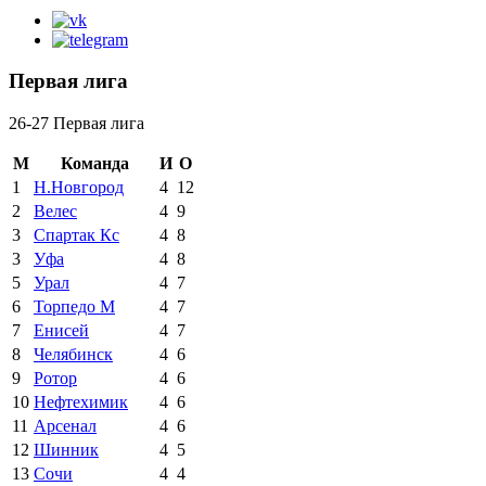
Первая лига
26-27 Первая лига
М
Команда
И
О
1
Н.Новгород
4
12
2
Велес
4
9
3
Спартак Кс
4
8
3
Уфа
4
8
5
Урал
4
7
6
Торпедо М
4
7
7
Енисей
4
7
8
Челябинск
4
6
9
Ротор
4
6
10
Нефтехимик
4
6
11
Арсенал
4
6
12
Шинник
4
5
13
Сочи
4
4