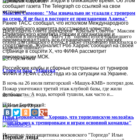
турниров под своей эгидой в ближайшее время. Об этом
сообщает газета The Telegraph со ссылкой на свои
источники.
Максим Симонов: "Мы изначально не угадали с тренером
на сезон. Я не был в восторге от приглашения Адиева"
Ранее ТАСС сообщал, что исполком Международного
олимпийского комитета восстановил членство
Председатель совета директоров "Крыльев Советов" Максим
Олимпийского комитета России в организации и
Симонов в интервью "Матч ТВ" оценил итоги прошедшего
рекомендовал снять все ограничения с российских
сезона для самарского клуба, а также откровенно высказался о
спортсменов. Журналист Роб Харрис сообщил на своей
кадровой ошибке...
странице в соцсети Х, что ФИФА рассмотрит
рекомендации МОК.
Российские клубы и сборные отстранены от турниров
Сгорела база "Машука"
ФИФА и УЕФА с 2022 года из-за ситуации на Украине.
В ночь на 26 июля пятигорский «Машук-КМВ» потерял дом.
Пожар уничтожил третий этаж клубной базы, где жили
футболисты. А вода, которой тушили, как часто и...
Источник:
ТАСС
Прочитано
73
раз
Илья Берковский: "Хорошо, что торпедовскую молодёжь
Наверх
привлекают к тренировкам и играм основной команды"
Интервью полузащитника московского "Торпедо" Ильи
Первые лица