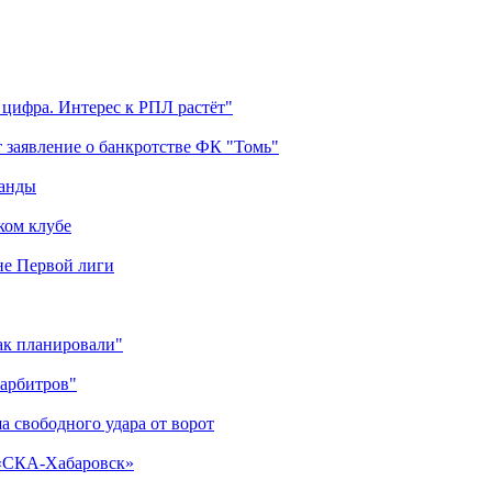
 цифра. Интерес к РПЛ растёт"
 заявление о банкротстве ФК "Томь"
манды
ком клубе
оне Первой лиги
как планировали"
 арбитров"
а свободного удара от ворот
 «СКА-Хабаровск»