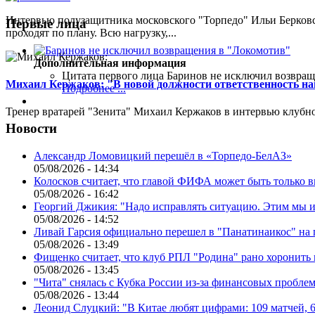
Интервью полузащитника московского "Торпедо" Ильи Берковс
Первые лица
проходят по плану. Всю нагрузку,...
Дополнительная информация
Цитата первого лица
Баринов не исключил возвращ
Михаил Кержаков: "В новой должности ответственность н
Подробнее ...
Тренер вратарей "Зенита" Михаил Кержаков в интервью клубной
Новости
Александр Ломовицкий перешёл в «Торпедо-БелАЗ»
05/08/2026 - 14:34
Колосков считает, что главой ФИФА может быть только 
05/08/2026 - 16:42
Георгий Джикия: "Надо исправлять ситуацию. Этим мы и
05/08/2026 - 14:52
Ливай Гарсия официально перешел в "Панатинаикос" на 
05/08/2026 - 13:49
Фищенко считает, что клуб РПЛ "Родина" рано хоронить
05/08/2026 - 13:45
"Чита" снялась с Кубка России из-за финансовых пробле
05/08/2026 - 13:44
Леонид Слуцкий: "В Китае любят цифрами: 109 матчей, 6