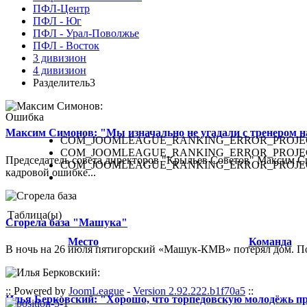
ПФЛ-Центр
ПФЛ - Юг
ПФЛ - Урал-Поволжье
ПФЛ - Восток
3 дивизион
4 дивизион
Разделитель3
Ошибка
Максим Симонов: "Мы изначально не угадали с тренером на
COM_JOOMLEAGUE_RANKING_ERROR_PROJE
COM_JOOMLEAGUE_RANKING_ERROR_PROJE
Председатель совета директоров "Крыльев Советов" Максим Си
COM_JOOMLEAGUE_RANKING_ERROR_PROJE
кадровой ошибке...
Таблица(ы)
Сгорела база "Машука"
Место
Команда
В ночь на 26 июля пятигорский «Машук-КМВ» потерял дом. Пож
:: Powered by
JoomLeague
-
Version 2.92.222.b1f70a5
::
Илья Берковский: "Хорошо, что торпедовскую молодёжь п