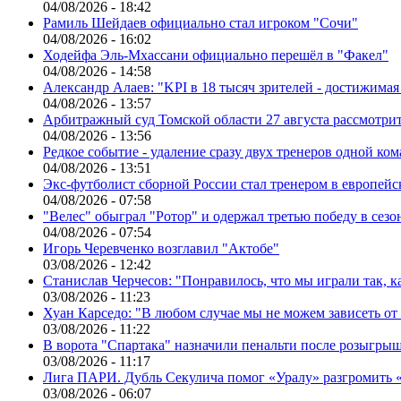
04/08/2026 - 18:42
Рамиль Шейдаев официально стал игроком "Сочи"
04/08/2026 - 16:02
Ходейфа Эль-Мхассани официально перешёл в "Факел"
04/08/2026 - 14:58
Александр Алаев: "KPI в 18 тысяч зрителей - достижимая
04/08/2026 - 13:57
Арбитражный суд Томской области 27 августа рассмотрит
04/08/2026 - 13:56
Редкое событие - удаление сразу двух тренеров одной ко
04/08/2026 - 13:51
Экс-футболист сборной России стал тренером в европейс
04/08/2026 - 07:58
"Велес" обыграл "Ротор" и одержал третью победу в сез
04/08/2026 - 07:54
Игорь Черевченко возглавил "Актобе"
03/08/2026 - 12:42
Станислав Черчесов: "Понравилось, что мы играли так, 
03/08/2026 - 11:23
Хуан Карседо: "В любом случае мы не можем зависеть от
03/08/2026 - 11:22
В ворота "Спартака" назначили пенальти после розыгрыш
03/08/2026 - 11:17
Лига ПАРИ. Дубль Секулича помог «Уралу» разгромить
03/08/2026 - 06:07