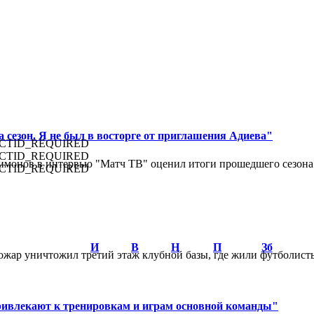
 сезон. Я не был в восторге от приглашения Адиева"
CTID_REQUIRED
CTID_REQUIRED
монов в интервью "Матч ТВ" оценил итоги прошедшего сезона д
CTID_REQUIRED
И
В
Н
П
Зб
ар уничтожил третий этаж клубной базы, где жили футболисты. 
ривлекают к тренировкам и играм основной команды"