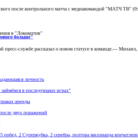
кого после контрольного матча с медиакомандой "МАТЧ ТВ" (9
ения в "Локомотив"
амного больше"
 пресс-службе рассказал о новом статусе в команде.— Михаил, к
выдающаяся личность
 займёмся в последующих играх"
правах аренды
 после двух поражений
м
5 побед, 2 Суперкубка, 2 серебра, полтора миллиарда впечатлен