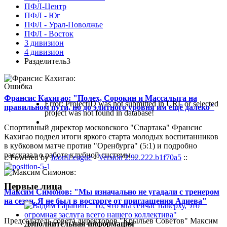
ПФЛ-Центр
ПФЛ - Юг
ПФЛ - Урал-Поволжье
ПФЛ - Восток
3 дивизион
4 дивизион
Разделитель3
Ошибка
Франсис Кахигао: "Полех, Сорокин и Массалыга на
Error: ProjectID was not submitted in URL or selected
правильном пути, но до элитного уровня им ещё далеко"
project was not found in database!
Спортивный директор московского "Спартака" Франсис
Кахигао подвел итоги яркого старта молодых воспитанников
в кубковом матче против "Оренбурга" (5:1) и подробно
рассказал о работе клубной системы...
:: Powered by
JoomLeague
-
Version 2.92.222.b1f70a5
::
Первые лица
Максим Симонов: "Мы изначально не угадали с тренером
на сезон. Я не был в восторге от приглашения Адиева"
Председатель совета директоров "Крыльев Советов" Максим
Дополнительная информация