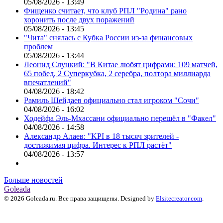
05/08/2026 - 13:49
Фищенко считает, что клуб РПЛ "Родина" рано
хоронить после двух поражений
05/08/2026 - 13:45
"Чита" снялась с Кубка России из-за финансовых
проблем
05/08/2026 - 13:44
Леонид Слуцкий: "В Китае любят цифрами: 109 матчей,
65 побед, 2 Суперкубка, 2 серебра, полтора миллиарда
впечатлений"
04/08/2026 - 18:42
Рамиль Шейдаев официально стал игроком "Сочи"
04/08/2026 - 16:02
Ходейфа Эль-Мхассани официально перешёл в "Факел"
04/08/2026 - 14:58
Александр Алаев: "KPI в 18 тысяч зрителей -
достижимая цифра. Интерес к РПЛ растёт"
04/08/2026 - 13:57
Больше новостей
Goleada
© 2026 Goleada.ru. Все права защищены. Designed by
Elsitecreator.com
.