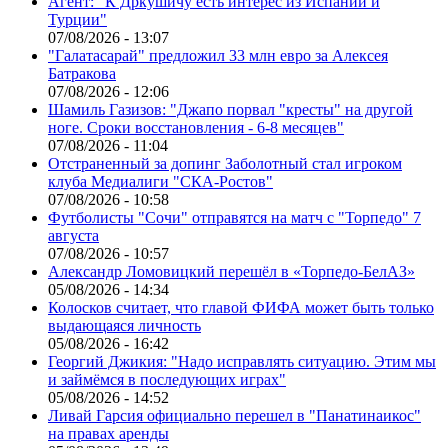
Агент: "К Дркушичу есть интерес из Испании и
Турции"
07/08/2026 - 13:07
"Галатасарай" предложил 33 млн евро за Алексея
Батракова
07/08/2026 - 12:06
Шамиль Газизов: "Джапо порвал "кресты" на другой
ноге. Сроки восстановления - 6-8 месяцев"
07/08/2026 - 11:04
Отстраненный за допинг Заболотный стал игроком
клуба Медиалиги "СКА-Ростов"
07/08/2026 - 10:58
Футболисты "Сочи" отправятся на матч с "Торпедо" 7
августа
07/08/2026 - 10:57
Александр Ломовицкий перешёл в «Торпедо-БелАЗ»
05/08/2026 - 14:34
Колосков считает, что главой ФИФА может быть только
выдающаяся личность
05/08/2026 - 16:42
Георгий Джикия: "Надо исправлять ситуацию. Этим мы
и займёмся в последующих играх"
05/08/2026 - 14:52
Ливай Гарсия официально перешел в "Панатинаикос"
на правах аренды