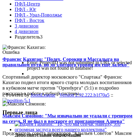
ПФЛ-Центр
ПФЛ - Юг
ПФЛ - Урал-Поволжье
ПФЛ - Восток
3 дивизион
4 дивизион
Разделитель3
Ошибка
Франсис Кахигао: "Полех, Сорокин и Массалыга на
Error: ProjectID was not submitted in URL or selected
правильном пути, но до элитного уровня им ещё далеко"
project was not found in database!
Спортивный директор московского "Спартака" Франсис
Кахигао подвел итоги яркого старта молодых воспитанников
в кубковом матче против "Оренбурга" (5:1) и подробно
рассказал о работе клубной системы...
:: Powered by
JoomLeague
-
Version 2.92.222.b1f70a5
::
Первые лица
Максим Симонов: "Мы изначально не угадали с тренером
на сезон. Я не был в восторге от приглашения Адиева"
Председатель совета директоров "Крыльев Советов" Максим
Дополнительная информация