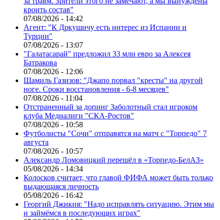
за травм. Зрители этого не замечают, а мы вынуждены
кроить состав"
07/08/2026 - 14:42
Агент: "К Дркушичу есть интерес из Испании и
Турции"
07/08/2026 - 13:07
"Галатасарай" предложил 33 млн евро за Алексея
Батракова
07/08/2026 - 12:06
Шамиль Газизов: "Джапо порвал "кресты" на другой
ноге. Сроки восстановления - 6-8 месяцев"
07/08/2026 - 11:04
Отстраненный за допинг Заболотный стал игроком
клуба Медиалиги "СКА-Ростов"
07/08/2026 - 10:58
Футболисты "Сочи" отправятся на матч с "Торпедо" 7
августа
07/08/2026 - 10:57
Александр Ломовицкий перешёл в «Торпедо-БелАЗ»
05/08/2026 - 14:34
Колосков считает, что главой ФИФА может быть только
выдающаяся личность
05/08/2026 - 16:42
Георгий Джикия: "Надо исправлять ситуацию. Этим мы
и займёмся в последующих играх"