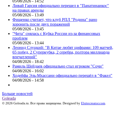
05/08/2026 - 14:52
Ливай Гарсия официально перешел в "Панатинаикос"
на правах аренды
05/08/2026 - 13:49
Фищенко считает, что клуб РПЛ "Родина" рано
хоронить после двух поражений
05/08/2026 - 13:45
"Чита" снялась с Кубка России из-за финансовых
проблем
05/08/2026 - 13:44
Леонид Слуцкий: "В Китае любят цифрами: 109 матчей,
65 побед, 2 Суперкубка, 2 серебра, полтора миллиарда
впечатлений"
04/08/2026 - 18:42
Рамиль Шейдаев официально стал игроком "Сочи"
04/08/2026 - 16:02
Ходейфа Эль-Мхассани официально перешёл в "Факел"
04/08/2026 - 14:58
Больше новостей
Goleada
© 2026 Goleada.ru. Все права защищены. Designed by
Elsitecreator.com
.