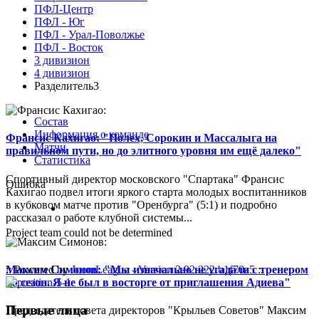
ПФЛ-Центр
ПФЛ - Юг
ПФЛ - Урал-Поволжье
ПФЛ - Восток
3 дивизион
4 дивизион
Разделитель3
Состав
Информация о команде
Франсис Кахигао: "Полех, Сорокин и Массалыга на
Матчи
правильном пути, но до элитного уровня им ещё далеко"
Статистика
Спортивный директор московского "Спартака" Франсис
Ошибка
Кахигао подвел итоги яркого старта молодых воспитанников
в кубковом матче против "Оренбурга" (5:1) и подробно
рассказал о работе клубной системы...
Project team could not be determined
Максим Симонов: "Мы изначально не угадали с тренером
:: Powered by
JoomLeague
-
Version 2.92.222.b1f70a5
::
на сезон. Я не был в восторге от приглашения Адиева"
Первые лица
Председатель совета директоров "Крыльев Советов" Максим