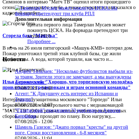
Симонов в интервью "Матч ТВ" оценил итоги прошедшего
сезона для самарского клуба, а также откровенно высказался о
кадровой ошибке...
Дополнительная информация
Цитата первого лица
Тамерлан Мусаев может
покинуть ЦСКА. На форварда претендуют три
Сгорела база "Машука"
клуба РПЛ
Подробнее ...
В ночь на 26 июля пятигорский «Машук-КМВ» потерял дом.
Пожар уничтожил третий этаж клубной базы, где жили
Новости
футболисты. А вода, которой тушили, как часто и...
Андрей Талалаев: "Несколько футболистов выбыли из-
за травм. Зрители этого не замечают, а мы вынуждены
Илья Берковский: "Хорошо, что торпедовскую молодёжь
кроить состав"
привлекают к тренировкам и играм основной команды"
07/08/2026 - 14:42
Агент: "К Дркушичу есть интерес из Испании и
Турции"
Интервью полузащитника московского "Торпедо" Ильи
07/08/2026 - 13:07
Берковского после контрольного матча с медиакомандой
"Галатасарай" предложил 33 млн евро за Алексея
"МАТЧ ТВ" (9:0) в рамках летних учебно-тренировочных
Батракова
сборов.— Сборы проходят по плану. Всю нагрузку,...
07/08/2026 - 12:06
Шамиль Газизов: "Джапо порвал "кресты" на другой
ноге. Сроки восстановления - 6-8 месяцев"
07/08/2026 - 11:04