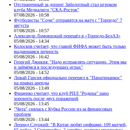
Отстраненный за допинг Заболотный стал игроком
клуба Медиалиги "СКА-Ростов"
07/08/2026 - 10:58
Футболисты "Сочи" отправятся на матч с "Торпедо" 7
августа
07/08/2026 - 10:57
Александр Ломовицкий перешёл в «Торпедо-БелАЗ»
05/08/2026 - 14:34
Колосков считает, что главой ФИФА может быть только
выдающаяся личность
05/08/2026 - 16:42
Георгий Джикия: "Надо исправлять ситуацию. Этим мы
и займёмся в последующих играх"
05/08/2026 - 14:52
Ливай Гарсия официально перешел в "Панатинаикос"
на правах аренды
05/08/2026 - 13:49
Фищенко считает, что клуб РПЛ "Родина" рано
хоронить после двух поражений
05/08/2026 - 13:45
"Чита" снялась с Кубка России из-за финансовых
проблем
05/08/2026 - 13:44
Леонид Слуцкий: "В Китае любят цифрами: 109 матчей,
65 побед, 2 Суперкубка, 2 серебра, полтора миллиарда