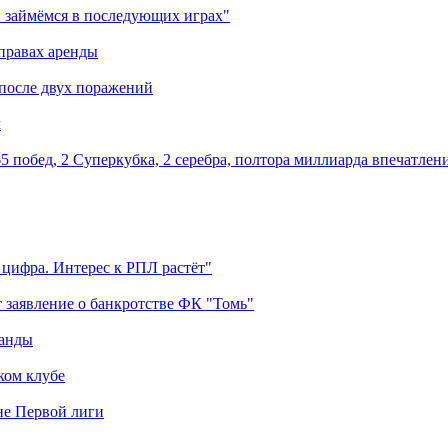
 займёмся в последующих играх"
правах аренды
 после двух поражений
м
5 побед, 2 Суперкубка, 2 серебра, полтора миллиарда впечатлен
 цифра. Интерес к РПЛ растёт"
 заявление о банкротстве ФК "Томь"
манды
ком клубе
оне Первой лиги