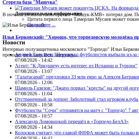
Сгорела база "Машука"
Дополнительная информация
В ночь на 26 июля пятигорский «Машук-КМВ» потерял дом. Пож
Цитата первого лица
Тамерлан Мусаев может поки
Подробнее ...
Илья Берковский: "Хорошо, что торпедовскую молодёжь п
Новости
Интервью полузащитника московского "Торпедо" Ильи Берковс
Андрей Талалаев: "Несколько футболистов выбыли из-за 
проходят по плану. Всю нагрузку,...
07/08/2026 - 14:42
Агент: "К Дркушичу есть интерес из Испании и Турции"
07/08/2026 - 13:07
"Галатасарай" предложил 33 млн евро за Алексея Батрако
07/08/2026 - 12:06
Шамиль Газизов: "Джапо порвал "кресты" на другой ноге.
07/08/2026 - 11:04
Отстраненный за допинг Заболотный стал игроком клуб
07/08/2026 - 10:58
Футболисты "Сочи" отправятся на матч с "Торпедо" 7 авг
07/08/2026 - 10:57
Александр Ломовицкий перешёл в «Торпедо-БелАЗ»
05/08/2026 - 14:34
Колосков считает, что главой ФИФА может быть только 
05/08/2026 - 16:42