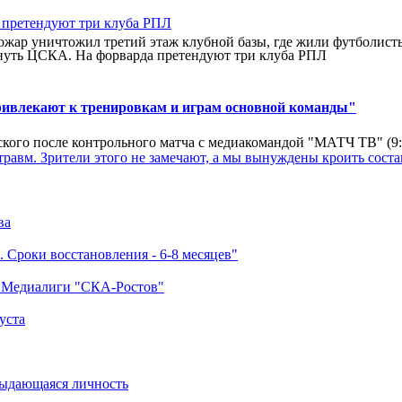
ар уничтожил третий этаж клубной базы, где жили футболисты. 
нуть ЦСКА. На форварда претендуют три клуба РПЛ
ривлекают к тренировкам и играм основной команды"
кого после контрольного матча с медиакомандой "МАТЧ ТВ" (9
травм. Зрители этого не замечают, а мы вынуждены кроить соста
ва
 Сроки восстановления - 6-8 месяцев"
а Медиалиги "СКА-Ростов"
уста
выдающаяся личность