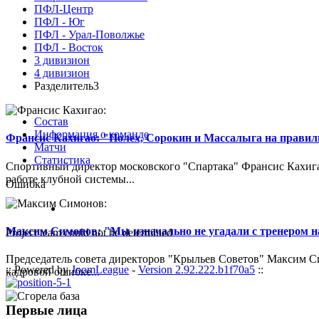
ПФЛ-Центр
ПФЛ - Юг
ПФЛ - Урал-Поволжье
ПФЛ - Восток
3 дивизион
4 дивизион
Разделитель3
Состав
Информация о команде
Франсис Кахигао: "Полех, Сорокин и Массалыга на правиль
Матчи
Статистика
Спортивный директор московского "Спартака" Франсис Кахигао
работе клубной системы...
Ошибка
Максим Симонов: "Мы изначально не угадали с тренером на
Project team could not be determined
Председатель совета директоров "Крыльев Советов" Максим Си
:: Powered by
JoomLeague
-
Version 2.92.222.b1f70a5
::
кадровой ошибке...
Первые лица