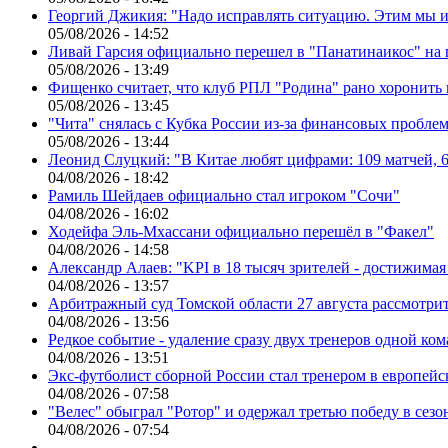
Георгий Джикия: "Надо исправлять ситуацию. Этим мы и
05/08/2026 - 14:52
Ливай Гарсия официально перешел в "Панатинаикос" на 
05/08/2026 - 13:49
Фищенко считает, что клуб РПЛ "Родина" рано хоронить
05/08/2026 - 13:45
"Чита" снялась с Кубка России из-за финансовых пробле
05/08/2026 - 13:44
Леонид Слуцкий: "В Китае любят цифрами: 109 матчей, 6
04/08/2026 - 18:42
Рамиль Шейдаев официально стал игроком "Сочи"
04/08/2026 - 16:02
Ходейфа Эль-Мхассани официально перешёл в "Факел"
04/08/2026 - 14:58
Александр Алаев: "KPI в 18 тысяч зрителей - достижимая
04/08/2026 - 13:57
Арбитражный суд Томской области 27 августа рассмотрит
04/08/2026 - 13:56
Редкое событие - удаление сразу двух тренеров одной ко
04/08/2026 - 13:51
Экс-футболист сборной России стал тренером в европейс
04/08/2026 - 07:58
"Велес" обыграл "Ротор" и одержал третью победу в сез
04/08/2026 - 07:54