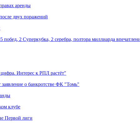
правах аренды
 после двух поражений
м
5 побед, 2 Суперкубка, 2 серебра, полтора миллиарда впечатлен
 цифра. Интерес к РПЛ растёт"
 заявление о банкротстве ФК "Томь"
манды
ком клубе
оне Первой лиги