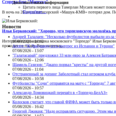
Сгорела база "Машука"
Дополнительная информация
Цитата первого лица
Тамерлан Мусаев может поки
Подробнее ...
В ночь на 26 июля пятигорский «Машук-КМВ» потерял дом. Пож
Новости
Илья Берковский: "Хорошо, что торпедовскую молодёжь п
Андрей Талалаев: "Несколько футболистов выбыли из-за 
Интервью полузащитника московского "Торпедо" Ильи Берковс
07/08/2026 - 14:42
проходят по плану. Всю нагрузку,...
Агент: "К Дркушичу есть интерес из Испании и Турции"
07/08/2026 - 13:07
"Галатасарай" предложил 33 млн евро за Алексея Батрако
07/08/2026 - 12:06
Шамиль Газизов: "Джапо порвал "кресты" на другой ноге.
07/08/2026 - 11:04
Отстраненный за допинг Заболотный стал игроком клуб
07/08/2026 - 10:58
Футболисты "Сочи" отправятся на матч с "Торпедо" 7 авг
07/08/2026 - 10:57
Александр Ломовицкий перешёл в «Торпедо-БелАЗ»
05/08/2026 - 14:34
Колосков считает, что главой ФИФА может быть только 
05/08/2026 - 16:42
Георгий Джикия: "Надо исправлять ситуацию. Этим мы и
05/08/2026 - 14:52