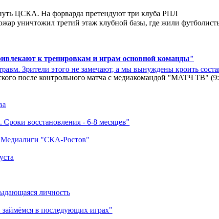
нуть ЦСКА. На форварда претендуют три клуба РПЛ
ар уничтожил третий этаж клубной базы, где жили футболисты. 
ривлекают к тренировкам и играм основной команды"
травм. Зрители этого не замечают, а мы вынуждены кроить соста
кого после контрольного матча с медиакомандой "МАТЧ ТВ" (9
ва
 Сроки восстановления - 6-8 месяцев"
а Медиалиги "СКА-Ростов"
уста
выдающаяся личность
 займёмся в последующих играх"