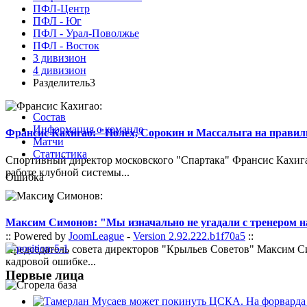
ПФЛ-Центр
ПФЛ - Юг
ПФЛ - Урал-Поволжье
ПФЛ - Восток
3 дивизион
4 дивизион
Разделитель3
Состав
Информация о команде
Франсис Кахигао: "Полех, Сорокин и Массалыга на правиль
Матчи
Статистика
Спортивный директор московского "Спартака" Франсис Кахигао
работе клубной системы...
Ошибка
Максим Симонов: "Мы изначально не угадали с тренером на
:: Powered by
JoomLeague
-
Version 2.92.222.b1f70a5
::
Председатель совета директоров "Крыльев Советов" Максим Си
кадровой ошибке...
Первые лица