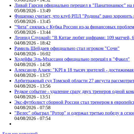
Ливай Гарсия официально перешел в "Панатинаикос" на 
05/08/2026 - 13:49
Фищенко считает, что клуб РПЛ "Родина" рано хоронить
05/08/2026 - 13:45
"Чита" снялась с Кубка России из-за финансовых пробле
05/08/2026 - 13:44
Леонид Слуцкий: "В Китае любят цифрами: 109 матчей, 6
04/08/2026 - 18:42
Рамиль Шейдаев официально стал игроком "Сочи"
04/08/2026 - 16:02
Ходейфа Эль-Мхассани официально перешёл в "Факел"
04/08/2026 - 14:58
Александр Алаев: "KPI в 18 тысяч зрителей - достижимая
04/08/2026 - 13:57
Арбитражный суд Томской области 27 августа рассмотрит
04/08/2026 - 13:56
Редкое событие - удаление сразу двух тренеров одной ко
04/08/2026 - 13:51
Экс-футболист сборной России стал тренером в европейс
04/08/2026 - 07:58
"Велес" обыграл "Ротор" и одержал третью победу в сез
04/08/2026 - 07:54
Больше новостей