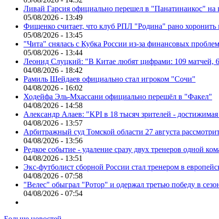
Ливай Гарсия официально перешел в "Панатинаикос" на 
05/08/2026 - 13:49
Фищенко считает, что клуб РПЛ "Родина" рано хоронить
05/08/2026 - 13:45
"Чита" снялась с Кубка России из-за финансовых пробле
05/08/2026 - 13:44
Леонид Слуцкий: "В Китае любят цифрами: 109 матчей, 6
04/08/2026 - 18:42
Рамиль Шейдаев официально стал игроком "Сочи"
04/08/2026 - 16:02
Ходейфа Эль-Мхассани официально перешёл в "Факел"
04/08/2026 - 14:58
Александр Алаев: "KPI в 18 тысяч зрителей - достижимая
04/08/2026 - 13:57
Арбитражный суд Томской области 27 августа рассмотрит
04/08/2026 - 13:56
Редкое событие - удаление сразу двух тренеров одной ко
04/08/2026 - 13:51
Экс-футболист сборной России стал тренером в европейс
04/08/2026 - 07:58
"Велес" обыграл "Ротор" и одержал третью победу в сез
04/08/2026 - 07:54
Больше новостей