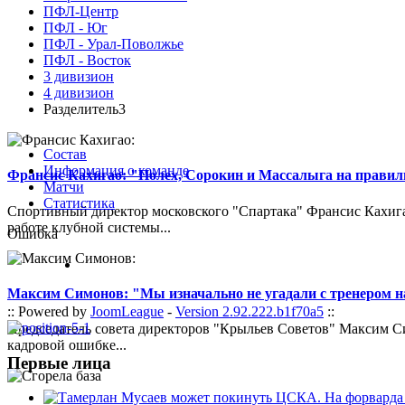
ПФЛ-Центр
ПФЛ - Юг
ПФЛ - Урал-Поволжье
ПФЛ - Восток
3 дивизион
4 дивизион
Разделитель3
Состав
Информация о команде
Франсис Кахигао: "Полех, Сорокин и Массалыга на правиль
Матчи
Статистика
Спортивный директор московского "Спартака" Франсис Кахигао
работе клубной системы...
Ошибка
Максим Симонов: "Мы изначально не угадали с тренером на
:: Powered by
JoomLeague
-
Version 2.92.222.b1f70a5
::
Председатель совета директоров "Крыльев Советов" Максим Си
кадровой ошибке...
Первые лица