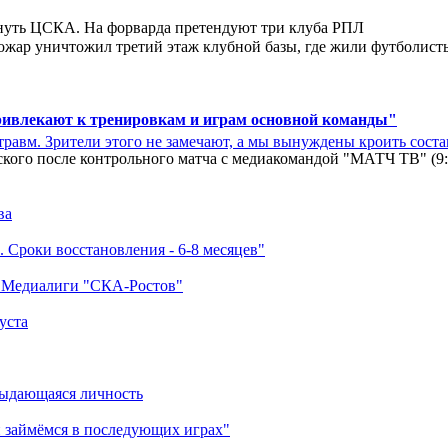
нуть ЦСКА. На форварда претендуют три клуба РПЛ
ар уничтожил третий этаж клубной базы, где жили футболисты. 
ривлекают к тренировкам и играм основной команды"
травм. Зрители этого не замечают, а мы вынуждены кроить соста
кого после контрольного матча с медиакомандой "МАТЧ ТВ" (9
ва
 Сроки восстановления - 6-8 месяцев"
а Медиалиги "СКА-Ростов"
уста
выдающаяся личность
 займёмся в последующих играх"