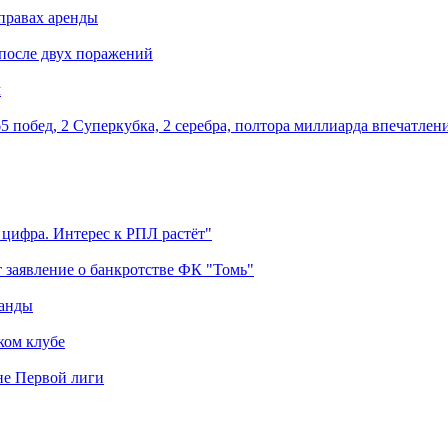
правах аренды
 после двух поражений
м
5 побед, 2 Суперкубка, 2 серебра, полтора миллиарда впечатлен
 цифра. Интерес к РПЛ растёт"
 заявление о банкротстве ФК "Томь"
манды
ком клубе
оне Первой лиги