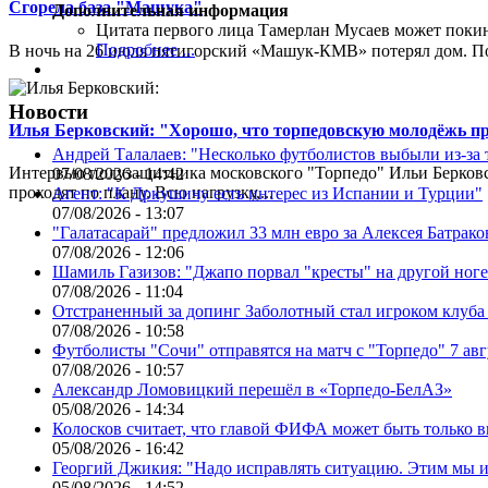
Сгорела база "Машука"
Дополнительная информация
Цитата первого лица
Тамерлан Мусаев может поки
Подробнее ...
В ночь на 26 июля пятигорский «Машук-КМВ» потерял дом. Пож
Новости
Илья Берковский: "Хорошо, что торпедовскую молодёжь п
Андрей Талалаев: "Несколько футболистов выбыли из-за 
Интервью полузащитника московского "Торпедо" Ильи Берковс
07/08/2026 - 14:42
проходят по плану. Всю нагрузку,...
Агент: "К Дркушичу есть интерес из Испании и Турции"
07/08/2026 - 13:07
"Галатасарай" предложил 33 млн евро за Алексея Батрако
07/08/2026 - 12:06
Шамиль Газизов: "Джапо порвал "кресты" на другой ноге.
07/08/2026 - 11:04
Отстраненный за допинг Заболотный стал игроком клуб
07/08/2026 - 10:58
Футболисты "Сочи" отправятся на матч с "Торпедо" 7 авг
07/08/2026 - 10:57
Александр Ломовицкий перешёл в «Торпедо-БелАЗ»
05/08/2026 - 14:34
Колосков считает, что главой ФИФА может быть только 
05/08/2026 - 16:42
Георгий Джикия: "Надо исправлять ситуацию. Этим мы и
05/08/2026 - 14:52