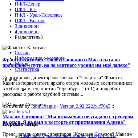
ПФЛ-Центр
ПФЛ - Юг
ПФЛ - Урал-Поволжье
ПФЛ - Восток
3 дивизион
4 дивизион
Разделитель3
Состав
Информация о команде
Франсис Кахигао: "Полех, Сорокин и Массалыга на
Матчи
правильном пути, но до элитного уровня им ещё далеко"
Статистика
Спортивный директор московского "Спартака" Франсис
Ошибка
Кахигао подвел итоги яркого старта молодых воспитанников
в кубковом матче против "Оренбурга" (5:1) и подробно
рассказал о работе клубной системы...
:: Powered by
JoomLeague
-
Version 2.92.222.b1f70a5
::
Максим Симонов: "Мы изначально не угадали с тренером
на сезон. Я не был в восторге от приглашения Адиева"
Первые лица
Председатель совета директоров "Крыльев Советов" Максим