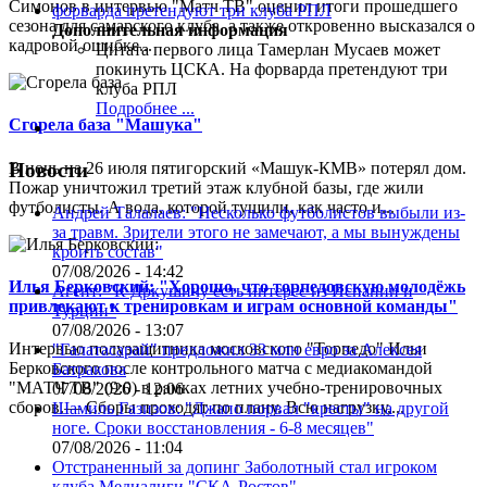
Симонов в интервью "Матч ТВ" оценил итоги прошедшего
сезона для самарского клуба, а также откровенно высказался о
Дополнительная информация
кадровой ошибке...
Цитата первого лица
Тамерлан Мусаев может
покинуть ЦСКА. На форварда претендуют три
клуба РПЛ
Подробнее ...
Сгорела база "Машука"
В ночь на 26 июля пятигорский «Машук-КМВ» потерял дом.
Новости
Пожар уничтожил третий этаж клубной базы, где жили
футболисты. А вода, которой тушили, как часто и...
Андрей Талалаев: "Несколько футболистов выбыли из-
за травм. Зрители этого не замечают, а мы вынуждены
кроить состав"
07/08/2026 - 14:42
Илья Берковский: "Хорошо, что торпедовскую молодёжь
Агент: "К Дркушичу есть интерес из Испании и
привлекают к тренировкам и играм основной команды"
Турции"
07/08/2026 - 13:07
Интервью полузащитника московского "Торпедо" Ильи
"Галатасарай" предложил 33 млн евро за Алексея
Берковского после контрольного матча с медиакомандой
Батракова
"МАТЧ ТВ" (9:0) в рамках летних учебно-тренировочных
07/08/2026 - 12:06
сборов.— Сборы проходят по плану. Всю нагрузку,...
Шамиль Газизов: "Джапо порвал "кресты" на другой
ноге. Сроки восстановления - 6-8 месяцев"
07/08/2026 - 11:04
Отстраненный за допинг Заболотный стал игроком
клуба Медиалиги "СКА-Ростов"