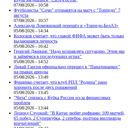
07/08/2026 - 10:58
Футболисты "Сочи" отправятся на матч с "Торпедо" 7
августа
07/08/2026 - 10:57
Александр Ломовицкий перешёл в «Торпедо-БелАЗ»
05/08/2026 - 14:34
Колосков считает, что главой ФИФА может быть только
выдающаяся личность
05/08/2026 - 16:42
Георгий Джикия: "Надо исправлять ситуацию. Этим мы
и займёмся в последующих играх"
05/08/2026 - 14:52
Ливай Гарсия официально перешел в "Панатинаикос"
на правах аренды
05/08/2026 - 13:49
Фищенко считает, что клуб РПЛ "Родина" рано
хоронить после двух поражений
05/08/2026 - 13:45
"Чита" снялась с Кубка России из-за финансовых
проблем
05/08/2026 - 13:44
Леонид Слуцкий: "В Китае любят цифрами: 109 матчей,
65 побед, 2 Суперкубка, 2 серебра, полтора миллиарда
впечатлений"