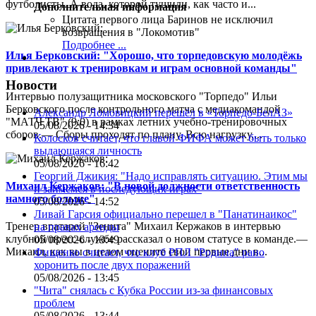
футболисты. А вода, которой тушили, как часто и...
Дополнительная информация
Цитата первого лица
Баринов не исключил
возвращения в "Локомотив"
Подробнее ...
Илья Берковский: "Хорошо, что торпедовскую молодёжь
привлекают к тренировкам и играм основной команды"
Новости
Интервью полузащитника московского "Торпедо" Ильи
Берковского после контрольного матча с медиакомандой
Александр Ломовицкий перешёл в «Торпедо-БелАЗ»
"МАТЧ ТВ" (9:0) в рамках летних учебно-тренировочных
05/08/2026 - 14:34
сборов.— Сборы проходят по плану. Всю нагрузку,...
Колосков считает, что главой ФИФА может быть только
выдающаяся личность
05/08/2026 - 16:42
Георгий Джикия: "Надо исправлять ситуацию. Этим мы
Михаил Кержаков: "В новой должности ответственность
и займёмся в последующих играх"
намного больше"
05/08/2026 - 14:52
Ливай Гарсия официально перешел в "Панатинаикос"
Тренер вратарей "Зенита" Михаил Кержаков в интервью
на правах аренды
клубной пресс-службе рассказал о новом статусе в команде.—
05/08/2026 - 13:49
Михаил, как вы в целом оцените свои первые дни в...
Фищенко считает, что клуб РПЛ "Родина" рано
хоронить после двух поражений
05/08/2026 - 13:45
"Чита" снялась с Кубка России из-за финансовых
проблем
05/08/2026 - 13:44