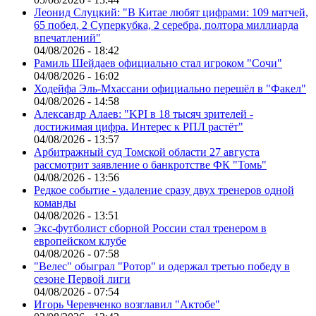
Леонид Слуцкий: "В Китае любят цифрами: 109 матчей,
65 побед, 2 Суперкубка, 2 серебра, полтора миллиарда
впечатлений"
04/08/2026 - 18:42
Рамиль Шейдаев официально стал игроком "Сочи"
04/08/2026 - 16:02
Ходейфа Эль-Мхассани официально перешёл в "Факел"
04/08/2026 - 14:58
Александр Алаев: "KPI в 18 тысяч зрителей -
достижимая цифра. Интерес к РПЛ растёт"
04/08/2026 - 13:57
Арбитражный суд Томской области 27 августа
рассмотрит заявление о банкротстве ФК "Томь"
04/08/2026 - 13:56
Редкое событие - удаление сразу двух тренеров одной
команды
04/08/2026 - 13:51
Экс-футболист сборной России стал тренером в
европейском клубе
04/08/2026 - 07:58
"Велес" обыграл "Ротор" и одержал третью победу в
сезоне Первой лиги
04/08/2026 - 07:54
Игорь Черевченко возглавил "Актобе"