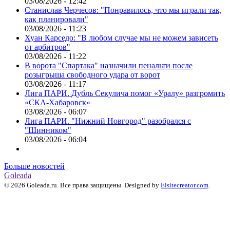
03/08/2026 - 12:42
Станислав Черчесов: "Понравилось, что мы играли так,
как планировали"
03/08/2026 - 11:23
Хуан Карседо: "В любом случае мы не можем зависеть
от арбитров"
03/08/2026 - 11:22
В ворота "Спартака" назначили пенальти после
розыгрыша свободного удара от ворот
03/08/2026 - 11:17
Лига ПАРИ. Дубль Секулича помог «Уралу» разгромить
«СКА-Хабаровск»
03/08/2026 - 06:07
Лига ПАРИ. "Нижний Новгород" разобрался с
"Шинником"
03/08/2026 - 06:04
Больше новостей
Goleada
© 2026 Goleada.ru. Все права защищены. Designed by
Elsitecreator.com
.