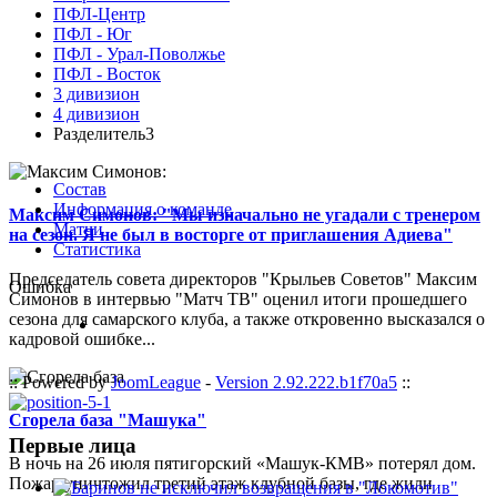
ПФЛ-Центр
ПФЛ - Юг
ПФЛ - Урал-Поволжье
ПФЛ - Восток
3 дивизион
4 дивизион
Разделитель3
Состав
Информация о команде
Максим Симонов: "Мы изначально не угадали с тренером
Матчи
на сезон. Я не был в восторге от приглашения Адиева"
Статистика
Председатель совета директоров "Крыльев Советов" Максим
Ошибка
Симонов в интервью "Матч ТВ" оценил итоги прошедшего
сезона для самарского клуба, а также откровенно высказался о
кадровой ошибке...
:: Powered by
JoomLeague
-
Version 2.92.222.b1f70a5
::
Сгорела база "Машука"
Первые лица
В ночь на 26 июля пятигорский «Машук-КМВ» потерял дом.
Пожар уничтожил третий этаж клубной базы, где жили