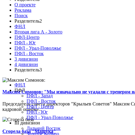
О проекте
Реклама
Поиск
Разделитель2
ФНЛ
Вторая лига А - Золото
ПФЛ-Центр
ПФЛ - Юг
ПФЛ - Урал-Поволжье
ПФЛ - Восток
3 дивизион
4 дивизион
Разделитель3
ФНЛ
ПФЛ
Максим Симонов: "Мы изначально не угадали с тренером на
ПФЛ - Запад
ПФЛ - Восток
Председатель совета директоров "Крыльев Советов" Максим Си
ПФЛ - Центр
кадровой ошибке...
ПФЛ - Юг
ПФЛ - Урал-Поволжье
III дивизион
Дальний Восток
Сгорела база "Машука"
Золотое Кольцо