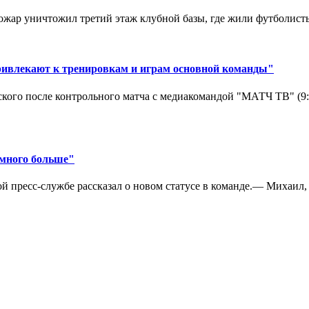
ар уничтожил третий этаж клубной базы, где жили футболисты. 
ривлекают к тренировкам и играм основной команды"
кого после контрольного матча с медиакомандой "МАТЧ ТВ" (9
амного больше"
 пресс-службе рассказал о новом статусе в команде.— Михаил, к