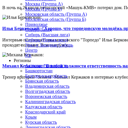
Москва (Группа А)
В ночь на 26 июля пятигорский «Машук-КМВ» потерял дом. Пож
Москва (Группа Б)
Московская область (Группа А)
Московская область (Группа Б)
Приволжье
Илья Берковский: "Хорошо, что торпедовскую молодёжь п
Северо-Запад
Сибирь (Высшая лига)
Интервью полузащитника московского "Торпедо" Ильи Берковс
Сибирь (Первая лига)
проходят по плану. Всю нагрузку,...
Урал и Западная Сибирь
Центр
Юг
Регионы
Астраханская область
Михаил Кержаков: "В новой должности ответственность н
Башкортостан
Белгородская область
Тренер вратарей "Зенита" Михаил Кержаков в интервью клубной
Брянская область
Владимирская область
Волгоградская область
Воронежская область
Калининградская область
Калужская область
Краснодарский край
Крым
Курская область
Ленинградская область