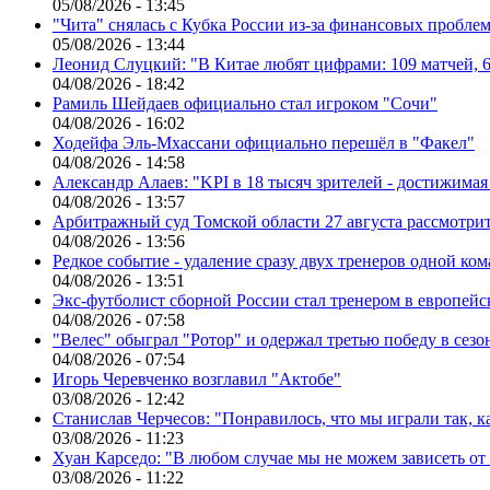
05/08/2026 - 13:45
"Чита" снялась с Кубка России из-за финансовых пробле
05/08/2026 - 13:44
Леонид Слуцкий: "В Китае любят цифрами: 109 матчей, 6
04/08/2026 - 18:42
Рамиль Шейдаев официально стал игроком "Сочи"
04/08/2026 - 16:02
Ходейфа Эль-Мхассани официально перешёл в "Факел"
04/08/2026 - 14:58
Александр Алаев: "KPI в 18 тысяч зрителей - достижимая
04/08/2026 - 13:57
Арбитражный суд Томской области 27 августа рассмотрит
04/08/2026 - 13:56
Редкое событие - удаление сразу двух тренеров одной ко
04/08/2026 - 13:51
Экс-футболист сборной России стал тренером в европейс
04/08/2026 - 07:58
"Велес" обыграл "Ротор" и одержал третью победу в сез
04/08/2026 - 07:54
Игорь Черевченко возглавил "Актобе"
03/08/2026 - 12:42
Станислав Черчесов: "Понравилось, что мы играли так, 
03/08/2026 - 11:23
Хуан Карседо: "В любом случае мы не можем зависеть от
03/08/2026 - 11:22