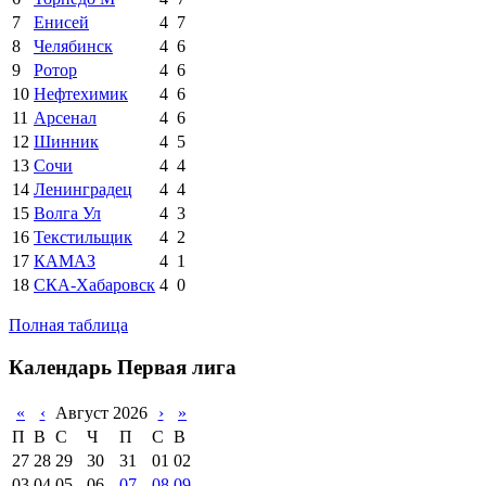
7
Енисей
4
7
8
Челябинск
4
6
9
Ротор
4
6
10
Нефтехимик
4
6
11
Арсенал
4
6
12
Шинник
4
5
13
Сочи
4
4
14
Ленинградец
4
4
15
Волга Ул
4
3
16
Текстильщик
4
2
17
КАМАЗ
4
1
18
СКА-Хабаровск
4
0
Полная таблица
Календарь Первая лига
«
‹
Август 2026
›
»
П
В
С
Ч
П
С
В
27
28
29
30
31
01
02
03
04
05
06
07
08
09