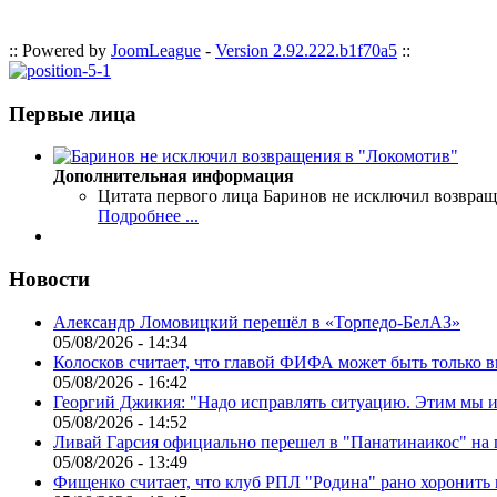
:: Powered by
JoomLeague
-
Version 2.92.222.b1f70a5
::
Первые лица
Дополнительная информация
Цитата первого лица
Баринов не исключил возвращ
Подробнее ...
Новости
Александр Ломовицкий перешёл в «Торпедо-БелАЗ»
05/08/2026 - 14:34
Колосков считает, что главой ФИФА может быть только 
05/08/2026 - 16:42
Георгий Джикия: "Надо исправлять ситуацию. Этим мы и
05/08/2026 - 14:52
Ливай Гарсия официально перешел в "Панатинаикос" на 
05/08/2026 - 13:49
Фищенко считает, что клуб РПЛ "Родина" рано хоронить