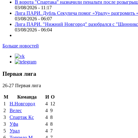
В ворота "Спартака" назначили пенальти после розыгрыш
03/08/2026 - 11:17
Лига ПАРИ. Дубль Секулича помог «Уралу» разгромить
03/08/2026 - 06:07
Лига ПАРИ. "Нижний Новгород" разобрался с "Шинник
03/08/2026 - 06:04
Больше новостей
Первая лига
26-27 Первая лига
М
Команда
И
О
1
Н.Новгород
4
12
2
Велес
4
9
3
Спартак Кс
4
8
3
Уфа
4
8
5
Урал
4
7
6
Торпедо М
4
7