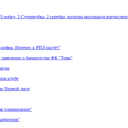
м
5 побед, 2 Суперкубка, 2 серебра, полтора миллиарда впечатлен
 цифра. Интерес к РПЛ растёт"
 заявление о банкротстве ФК "Томь"
манды
ком клубе
оне Первой лиги
как планировали"
 арбитров"