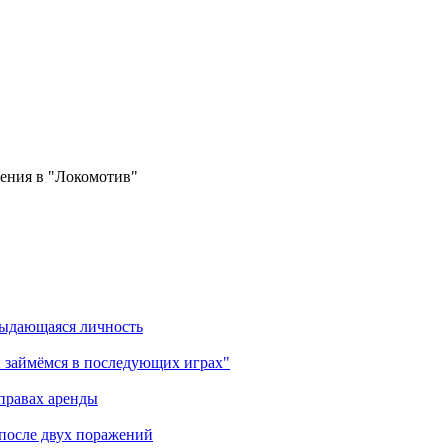
ения в "Локомотив"
выдающаяся личность
 займёмся в последующих играх"
правах аренды
 после двух поражений