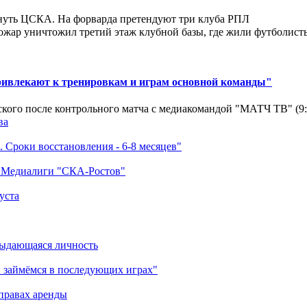
нуть ЦСКА. На форварда претендуют три клуба РПЛ
ар уничтожил третий этаж клубной базы, где жили футболисты. 
ривлекают к тренировкам и играм основной команды"
кого после контрольного матча с медиакомандой "МАТЧ ТВ" (9
ва
 Сроки восстановления - 6-8 месяцев"
а Медиалиги "СКА-Ростов"
уста
выдающаяся личность
 займёмся в последующих играх"
правах аренды