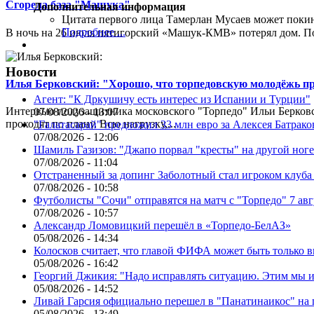
Сгорела база "Машука"
Дополнительная информация
Цитата первого лица
Тамерлан Мусаев может поки
Подробнее ...
В ночь на 26 июля пятигорский «Машук-КМВ» потерял дом. Пож
Новости
Илья Берковский: "Хорошо, что торпедовскую молодёжь п
Агент: "К Дркушичу есть интерес из Испании и Турции"
Интервью полузащитника московского "Торпедо" Ильи Берковс
07/08/2026 - 13:07
проходят по плану. Всю нагрузку,...
"Галатасарай" предложил 33 млн евро за Алексея Батрако
07/08/2026 - 12:06
Шамиль Газизов: "Джапо порвал "кресты" на другой ноге.
07/08/2026 - 11:04
Отстраненный за допинг Заболотный стал игроком клуб
07/08/2026 - 10:58
Футболисты "Сочи" отправятся на матч с "Торпедо" 7 авг
07/08/2026 - 10:57
Александр Ломовицкий перешёл в «Торпедо-БелАЗ»
05/08/2026 - 14:34
Колосков считает, что главой ФИФА может быть только 
05/08/2026 - 16:42
Георгий Джикия: "Надо исправлять ситуацию. Этим мы и
05/08/2026 - 14:52
Ливай Гарсия официально перешел в "Панатинаикос" на 
05/08/2026 - 13:49