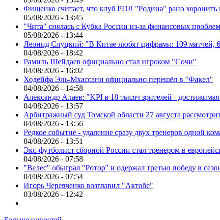
Фищенко считает, что клуб РПЛ "Родина" рано хоронить
05/08/2026 - 13:45
"Чита" снялась с Кубка России из-за финансовых пробле
05/08/2026 - 13:44
Леонид Слуцкий: "В Китае любят цифрами: 109 матчей, 6
04/08/2026 - 18:42
Рамиль Шейдаев официально стал игроком "Сочи"
04/08/2026 - 16:02
Ходейфа Эль-Мхассани официально перешёл в "Факел"
04/08/2026 - 14:58
Александр Алаев: "KPI в 18 тысяч зрителей - достижимая
04/08/2026 - 13:57
Арбитражный суд Томской области 27 августа рассмотрит
04/08/2026 - 13:56
Редкое событие - удаление сразу двух тренеров одной ко
04/08/2026 - 13:51
Экс-футболист сборной России стал тренером в европейс
04/08/2026 - 07:58
"Велес" обыграл "Ротор" и одержал третью победу в сез
04/08/2026 - 07:54
Игорь Черевченко возглавил "Актобе"
03/08/2026 - 12:42
Больше новостей