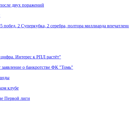
 после двух поражений
м
5 побед, 2 Суперкубка, 2 серебра, полтора миллиарда впечатлен
 цифра. Интерес к РПЛ растёт"
 заявление о банкротстве ФК "Томь"
манды
ком клубе
оне Первой лиги