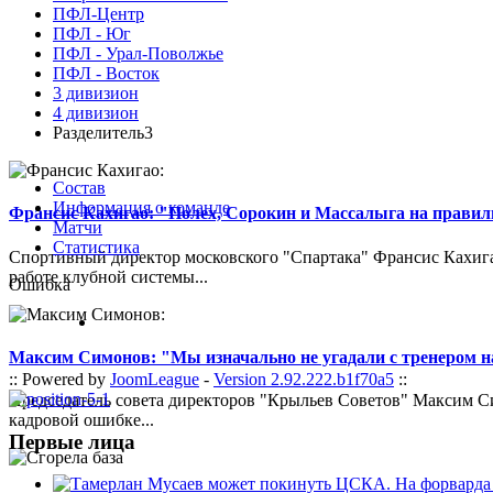
ПФЛ-Центр
ПФЛ - Юг
ПФЛ - Урал-Поволжье
ПФЛ - Восток
3 дивизион
4 дивизион
Разделитель3
Состав
Информация о команде
Франсис Кахигао: "Полех, Сорокин и Массалыга на правиль
Матчи
Статистика
Спортивный директор московского "Спартака" Франсис Кахигао
работе клубной системы...
Ошибка
Максим Симонов: "Мы изначально не угадали с тренером на
:: Powered by
JoomLeague
-
Version 2.92.222.b1f70a5
::
Председатель совета директоров "Крыльев Советов" Максим Си
кадровой ошибке...
Первые лица