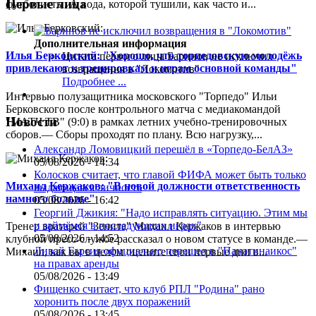
Первые лица
футболисты. А вода, которой тушили, как часто и...
Дополнительная информация
Илья Берковский: "Хорошо, что торпедовскую молодёжь
Цитата первого лица
Баринов не исключил
привлекают к тренировкам и играм основной команды"
возвращения в "Локомотив"
Подробнее ...
Интервью полузащитника московского "Торпедо" Ильи
Берковского после контрольного матча с медиакомандой
Новости
"МАТЧ ТВ" (9:0) в рамках летних учебно-тренировочных
сборов.— Сборы проходят по плану. Всю нагрузку,...
Александр Ломовицкий перешёл в «Торпедо-БелАЗ»
05/08/2026 - 14:34
Колосков считает, что главой ФИФА может быть только
Михаил Кержаков: "В новой должности ответственность
выдающаяся личность
намного больше"
05/08/2026 - 16:42
Георгий Джикия: "Надо исправлять ситуацию. Этим мы
и займёмся в последующих играх"
Тренер вратарей "Зенита" Михаил Кержаков в интервью
05/08/2026 - 14:52
клубной пресс-службе рассказал о новом статусе в команде.—
Ливай Гарсия официально перешел в "Панатинаикос"
Михаил, как вы в целом оцените свои первые дни в...
на правах аренды
05/08/2026 - 13:49
Фищенко считает, что клуб РПЛ "Родина" рано
хоронить после двух поражений
05/08/2026 - 13:45