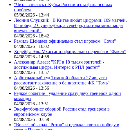
"Чита" снялась с Кубка России из-за финансовых
проблем
05/08/2026 - 13:44
Леонид Слуцкий: "В Китае любят цифрами: 109 матчей,
65 побед, 2 Суперкубка, 2 серебра, полтора миллиарда
впечатлений"
04/08/2026 - 18:42
Рамиль Шейдаев официально стал игроком "Сочи"
04/08/2026 - 16:02
Ходейфа Эль-Мхассани официально перешёл в "Факел"
04/08/2026 - 14:58
Александр Алаев: "KPI в 18 тысяч зрителей -
достижимая цифра. Интерес к РПЛ растёт"
04/08/2026 - 13:57
Арбитражный суд Томской области 27 августа
рассмотрит заявление о банкротстве ФК "Томь"
04/08/2026 - 13:56
Редкое событие - удаление сразу двух тренеров одной
команды
04/08/2026 - 13:51
Экс-футболист сборной России стал тренером в
европейском клубе
04/08/2026 - 07:58
"Велес" обыграл "Ротор" и одержал третью победу в
сезоне Первой лиги