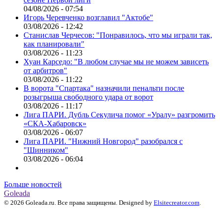
04/08/2026 - 07:54
Игорь Черевченко возглавил "Актобе"
03/08/2026 - 12:42
Станислав Черчесов: "Понравилось, что мы играли так,
как планировали"
03/08/2026 - 11:23
Хуан Карседо: "В любом случае мы не можем зависеть
от арбитров"
03/08/2026 - 11:22
В ворота "Спартака" назначили пенальти после
розыгрыша свободного удара от ворот
03/08/2026 - 11:17
Лига ПАРИ. Дубль Секулича помог «Уралу» разгромить
«СКА-Хабаровск»
03/08/2026 - 06:07
Лига ПАРИ. "Нижний Новгород" разобрался с
"Шинником"
03/08/2026 - 06:04
Больше новостей
Goleada
© 2026 Goleada.ru. Все права защищены. Designed by
Elsitecreator.com
.