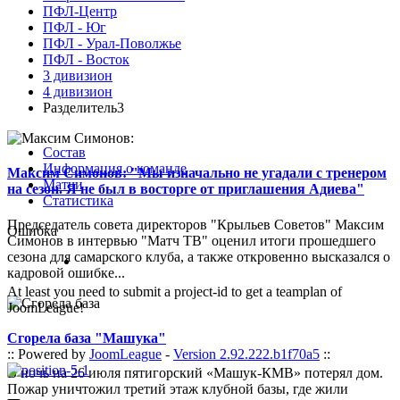
ПФЛ-Центр
ПФЛ - Юг
ПФЛ - Урал-Поволжье
ПФЛ - Восток
3 дивизион
4 дивизион
Разделитель3
Состав
Информация о команде
Максим Симонов: "Мы изначально не угадали с тренером
Матчи
на сезон. Я не был в восторге от приглашения Адиева"
Статистика
Председатель совета директоров "Крыльев Советов" Максим
Ошибка
Симонов в интервью "Матч ТВ" оценил итоги прошедшего
сезона для самарского клуба, а также откровенно высказался о
кадровой ошибке...
At least you need to submit a project-id to get a teamplan of
JoomLeague!
Сгорела база "Машука"
:: Powered by
JoomLeague
-
Version 2.92.222.b1f70a5
::
В ночь на 26 июля пятигорский «Машук-КМВ» потерял дом.
Пожар уничтожил третий этаж клубной базы, где жили