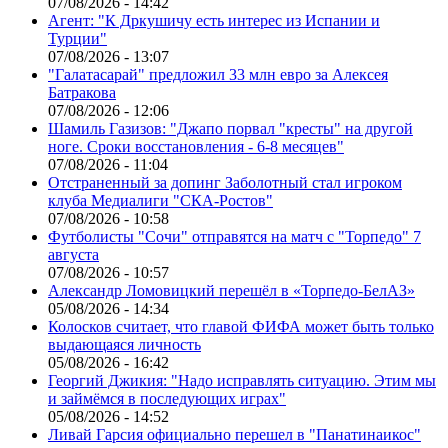
07/08/2026 - 14:42
Агент: "К Дркушичу есть интерес из Испании и
Турции"
07/08/2026 - 13:07
"Галатасарай" предложил 33 млн евро за Алексея
Батракова
07/08/2026 - 12:06
Шамиль Газизов: "Джапо порвал "кресты" на другой
ноге. Сроки восстановления - 6-8 месяцев"
07/08/2026 - 11:04
Отстраненный за допинг Заболотный стал игроком
клуба Медиалиги "СКА-Ростов"
07/08/2026 - 10:58
Футболисты "Сочи" отправятся на матч с "Торпедо" 7
августа
07/08/2026 - 10:57
Александр Ломовицкий перешёл в «Торпедо-БелАЗ»
05/08/2026 - 14:34
Колосков считает, что главой ФИФА может быть только
выдающаяся личность
05/08/2026 - 16:42
Георгий Джикия: "Надо исправлять ситуацию. Этим мы
и займёмся в последующих играх"
05/08/2026 - 14:52
Ливай Гарсия официально перешел в "Панатинаикос"