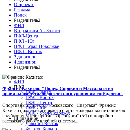
О проекте
Реклама
Поиск
Разделитель2
ФНЛ
Вторая лига А - Золото
ПФЛ-Центр
ПФЛ - Юг
ПФЛ - Урал-Поволжье
ПФЛ - Восток
3 дивизион
4 дивизион
Разделитель3
ФНЛ
ПФЛ
Франсис Кахигао: "Полех, Сорокин и Массалыга на
ПФЛ - Запад
правильном пути, но до элитного уровня им ещё далеко"
ПФЛ - Восток
ПФЛ - Центр
Спортивный директор московского "Спартака" Франсис
ПФЛ - Юг
Кахигао подвел итоги яркого старта молодых воспитанников
ПФЛ - Урал-Поволжье
в кубковом матче против "Оренбурга" (5:1) и подробно
III дивизион
рассказал о работе клубной системы...
Дальний Восток
Золотое Кольцо