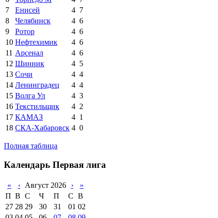
7
Енисей
4
7
8
Челябинск
4
6
9
Ротор
4
6
10
Нефтехимик
4
6
11
Арсенал
4
6
12
Шинник
4
5
13
Сочи
4
4
14
Ленинградец
4
4
15
Волга Ул
4
3
16
Текстильщик
4
2
17
КАМАЗ
4
1
18
СКА-Хабаровск
4
0
Полная таблица
Календарь Первая лига
«
‹
Август 2026
›
»
П
В
С
Ч
П
С
В
27
28
29
30
31
01
02
03
04
05
06
07
08
09