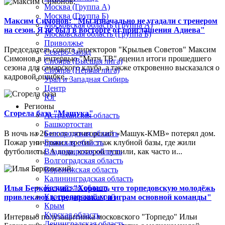
Москва (Группа А)
Москва (Группа Б)
Максим Симонов: "Мы изначально не угадали с тренером
Московская область (Группа А)
на сезон. Я не был в восторге от приглашения Адиева"
Московская область (Группа Б)
Приволжье
Председатель совета директоров "Крыльев Советов" Максим
Северо-Запад
Симонов в интервью "Матч ТВ" оценил итоги прошедшего
Сибирь (Высшая лига)
сезона для самарского клуба, а также откровенно высказался о
Сибирь (Первая лига)
кадровой ошибке...
Урал и Западная Сибирь
Центр
Юг
Регионы
Сгорела база "Машука"
Астраханская область
Башкортостан
В ночь на 26 июля пятигорский «Машук-КМВ» потерял дом.
Белгородская область
Пожар уничтожил третий этаж клубной базы, где жили
Брянская область
футболисты. А вода, которой тушили, как часто и...
Владимирская область
Волгоградская область
Воронежская область
Калининградская область
Калужская область
Илья Берковский: "Хорошо, что торпедовскую молодёжь
Краснодарский край
привлекают к тренировкам и играм основной команды"
Крым
Курская область
Интервью полузащитника московского "Торпедо" Ильи
Ленинградская область