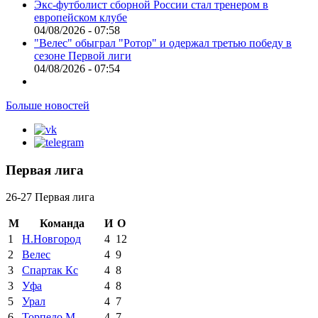
Экс-футболист сборной России стал тренером в
европейском клубе
04/08/2026 - 07:58
"Велес" обыграл "Ротор" и одержал третью победу в
сезоне Первой лиги
04/08/2026 - 07:54
Больше новостей
Первая лига
26-27 Первая лига
М
Команда
И
О
1
Н.Новгород
4
12
2
Велес
4
9
3
Спартак Кс
4
8
3
Уфа
4
8
5
Урал
4
7
6
Торпедо М
4
7