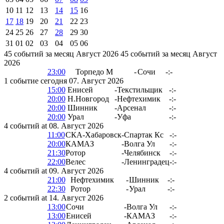
10
11
12
13
14
15
16
17
18
19
20
21
22
23
24
25
26
27
28
29
30
31
01
02
03
04
05
06
45 событий за месяц Август 2026
45 событий за месяц Август
2026
23:00
Торпедо М
-
Сочи
-:-
1 событие сегодня 07. Август 2026
15:00
Енисей
-
Текстильщик
-:-
20:00
Н.Новгород
-
Нефтехимик
-:-
20:00
Шинник
-
Арсенал
-:-
20:00
Урал
-
Уфа
-:-
4 событий at 08. Август 2026
11:00
СКА-Хабаровск
-
Спартак Кс
-:-
20:00
КАМАЗ
-
Волга Ул
-:-
21:30
Ротор
-
Челябинск
-:-
22:00
Велес
-
Ленинградец
-:-
4 событий at 09. Август 2026
21:00
Нефтехимик
-
Шинник
-:-
22:30
Ротор
-
Урал
-:-
2 событий at 14. Август 2026
13:00
Сочи
-
Волга Ул
-:-
13:00
Енисей
-
КАМАЗ
-:-