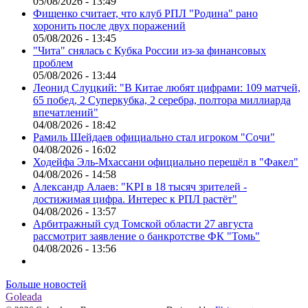
05/08/2026 - 13:49
Фищенко считает, что клуб РПЛ "Родина" рано
хоронить после двух поражений
05/08/2026 - 13:45
"Чита" снялась с Кубка России из-за финансовых
проблем
05/08/2026 - 13:44
Леонид Слуцкий: "В Китае любят цифрами: 109 матчей,
65 побед, 2 Суперкубка, 2 серебра, полтора миллиарда
впечатлений"
04/08/2026 - 18:42
Рамиль Шейдаев официально стал игроком "Сочи"
04/08/2026 - 16:02
Ходейфа Эль-Мхассани официально перешёл в "Факел"
04/08/2026 - 14:58
Александр Алаев: "KPI в 18 тысяч зрителей -
достижимая цифра. Интерес к РПЛ растёт"
04/08/2026 - 13:57
Арбитражный суд Томской области 27 августа
рассмотрит заявление о банкротстве ФК "Томь"
04/08/2026 - 13:56
Больше новостей
Goleada