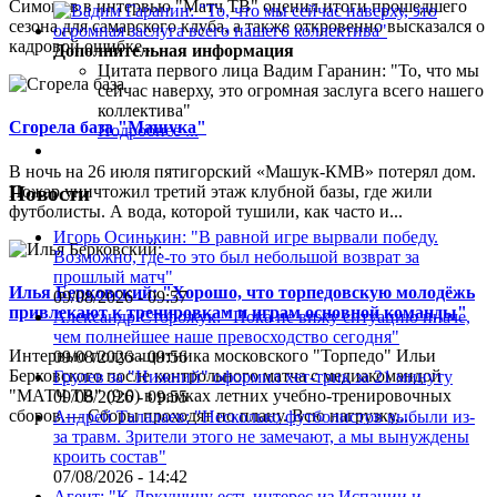
Симонов в интервью "Матч ТВ" оценил итоги прошедшего
сезона для самарского клуба, а также откровенно высказался о
кадровой ошибке...
Дополнительная информация
Цитата первого лица
Вадим Гаранин: "То, что мы
сейчас наверху, это огромная заслуга всего нашего
коллектива"
Сгорела база "Машука"
Подробнее ...
В ночь на 26 июля пятигорский «Машук-КМВ» потерял дом.
Пожар уничтожил третий этаж клубной базы, где жили
Новости
футболисты. А вода, которой тушили, как часто и...
Игорь Осинькин: "В равной игре вырвали победу.
Возможно, где-то это был небольшой возврат за
прошлый матч"
Илья Берковский: "Хорошо, что торпедовскую молодёжь
09/08/2026 - 09:57
привлекают к тренировкам и играм основной команды"
Александр Сторожук: "Пока не вижу ситуацию иначе,
чем полнейшее наше превосходство сегодня"
Интервью полузащитника московского "Торпедо" Ильи
09/08/2026 - 09:56
Берковского после контрольного матча с медиакомандой
Грулев за "Нижний" оформил хет-трик за 21 минуту
"МАТЧ ТВ" (9:0) в рамках летних учебно-тренировочных
09/08/2026 - 09:55
сборов.— Сборы проходят по плану. Всю нагрузку,...
Андрей Талалаев: "Несколько футболистов выбыли из-
за травм. Зрители этого не замечают, а мы вынуждены
кроить состав"
07/08/2026 - 14:42
Агент: "К Дркушичу есть интерес из Испании и