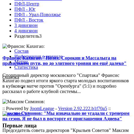
ПФЛ-Центр
ПФЛ - Юг
ПФЛ - Урал-Поволжье
ПФЛ - Восток
3 дивизион
4 дивизион
Разделитель3
Состав
Информация о команде
Франсис Кахигао: "Полех, Сорокин и Массалыга на
Матчи
правильном пути, но до элитного уровня им ещё далеко"
Статистика
Спортивный директор московского "Спартака" Франсис
Ошибка
Кахигао подвел итоги яркого старта молодых воспитанников
в кубковом матче против "Оренбурга" (5:1) и подробно
рассказал о работе клубной системы...
:: Powered by
JoomLeague
-
Version 2.92.222.b1f70a5
::
Максим Симонов: "Мы изначально не угадали с тренером
на сезон. Я не был в восторге от приглашения Адиева"
Первые лица
Председатель совета директоров "Крыльев Советов" Максим