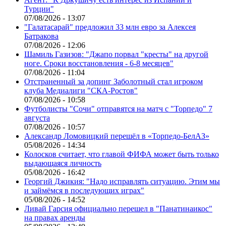
Турции"
07/08/2026 - 13:07
"Галатасарай" предложил 33 млн евро за Алексея
Батракова
07/08/2026 - 12:06
Шамиль Газизов: "Джапо порвал "кресты" на другой
ноге. Сроки восстановления - 6-8 месяцев"
07/08/2026 - 11:04
Отстраненный за допинг Заболотный стал игроком
клуба Медиалиги "СКА-Ростов"
07/08/2026 - 10:58
Футболисты "Сочи" отправятся на матч с "Торпедо" 7
августа
07/08/2026 - 10:57
Александр Ломовицкий перешёл в «Торпедо-БелАЗ»
05/08/2026 - 14:34
Колосков считает, что главой ФИФА может быть только
выдающаяся личность
05/08/2026 - 16:42
Георгий Джикия: "Надо исправлять ситуацию. Этим мы
и займёмся в последующих играх"
05/08/2026 - 14:52
Ливай Гарсия официально перешел в "Панатинаикос"
на правах аренды