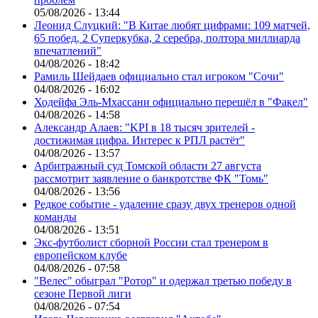
05/08/2026 - 13:44
Леонид Слуцкий: "В Китае любят цифрами: 109 матчей,
65 побед, 2 Суперкубка, 2 серебра, полтора миллиарда
впечатлений"
04/08/2026 - 18:42
Рамиль Шейдаев официально стал игроком "Сочи"
04/08/2026 - 16:02
Ходейфа Эль-Мхассани официально перешёл в "Факел"
04/08/2026 - 14:58
Александр Алаев: "KPI в 18 тысяч зрителей -
достижимая цифра. Интерес к РПЛ растёт"
04/08/2026 - 13:57
Арбитражный суд Томской области 27 августа
рассмотрит заявление о банкротстве ФК "Томь"
04/08/2026 - 13:56
Редкое событие - удаление сразу двух тренеров одной
команды
04/08/2026 - 13:51
Экс-футболист сборной России стал тренером в
европейском клубе
04/08/2026 - 07:58
"Велес" обыграл "Ротор" и одержал третью победу в
сезоне Первой лиги
04/08/2026 - 07:54