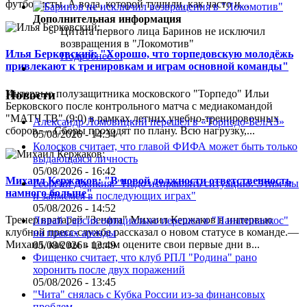
футболисты. А вода, которой тушили, как часто и...
Дополнительная информация
Цитата первого лица
Баринов не исключил
возвращения в "Локомотив"
Илья Берковский: "Хорошо, что торпедовскую молодёжь
Подробнее ...
привлекают к тренировкам и играм основной команды"
Интервью полузащитника московского "Торпедо" Ильи
Новости
Берковского после контрольного матча с медиакомандой
"МАТЧ ТВ" (9:0) в рамках летних учебно-тренировочных
Александр Ломовицкий перешёл в «Торпедо-БелАЗ»
сборов.— Сборы проходят по плану. Всю нагрузку,...
05/08/2026 - 14:34
Колосков считает, что главой ФИФА может быть только
выдающаяся личность
05/08/2026 - 16:42
Михаил Кержаков: "В новой должности ответственность
Георгий Джикия: "Надо исправлять ситуацию. Этим мы
намного больше"
и займёмся в последующих играх"
05/08/2026 - 14:52
Тренер вратарей "Зенита" Михаил Кержаков в интервью
Ливай Гарсия официально перешел в "Панатинаикос"
клубной пресс-службе рассказал о новом статусе в команде.—
на правах аренды
Михаил, как вы в целом оцените свои первые дни в...
05/08/2026 - 13:49
Фищенко считает, что клуб РПЛ "Родина" рано
хоронить после двух поражений
05/08/2026 - 13:45
"Чита" снялась с Кубка России из-за финансовых
проблем