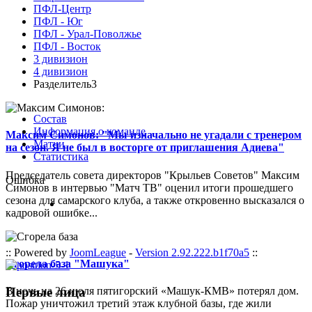
ПФЛ-Центр
ПФЛ - Юг
ПФЛ - Урал-Поволжье
ПФЛ - Восток
3 дивизион
4 дивизион
Разделитель3
Состав
Информация о команде
Максим Симонов: "Мы изначально не угадали с тренером
Матчи
на сезон. Я не был в восторге от приглашения Адиева"
Статистика
Председатель совета директоров "Крыльев Советов" Максим
Ошибка
Симонов в интервью "Матч ТВ" оценил итоги прошедшего
сезона для самарского клуба, а также откровенно высказался о
кадровой ошибке...
:: Powered by
JoomLeague
-
Version 2.92.222.b1f70a5
::
Сгорела база "Машука"
Первые лица
В ночь на 26 июля пятигорский «Машук-КМВ» потерял дом.
Пожар уничтожил третий этаж клубной базы, где жили