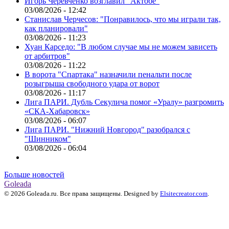
Игорь Черевченко возглавил "Актобе"
03/08/2026 - 12:42
Станислав Черчесов: "Понравилось, что мы играли так,
как планировали"
03/08/2026 - 11:23
Хуан Карседо: "В любом случае мы не можем зависеть
от арбитров"
03/08/2026 - 11:22
В ворота "Спартака" назначили пенальти после
розыгрыша свободного удара от ворот
03/08/2026 - 11:17
Лига ПАРИ. Дубль Секулича помог «Уралу» разгромить
«СКА-Хабаровск»
03/08/2026 - 06:07
Лига ПАРИ. "Нижний Новгород" разобрался с
"Шинником"
03/08/2026 - 06:04
Больше новостей
Goleada
© 2026 Goleada.ru. Все права защищены. Designed by
Elsitecreator.com
.