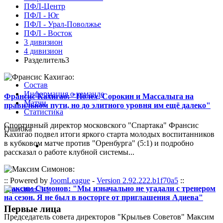
ПФЛ-Центр
ПФЛ - Юг
ПФЛ - Урал-Поволжье
ПФЛ - Восток
3 дивизион
4 дивизион
Разделитель3
Состав
Информация о команде
Франсис Кахигао: "Полех, Сорокин и Массалыга на
Матчи
правильном пути, но до элитного уровня им ещё далеко"
Статистика
Спортивный директор московского "Спартака" Франсис
Ошибка
Кахигао подвел итоги яркого старта молодых воспитанников
в кубковом матче против "Оренбурга" (5:1) и подробно
рассказал о работе клубной системы...
:: Powered by
JoomLeague
-
Version 2.92.222.b1f70a5
::
Максим Симонов: "Мы изначально не угадали с тренером
на сезон. Я не был в восторге от приглашения Адиева"
Первые лица
Председатель совета директоров "Крыльев Советов" Максим