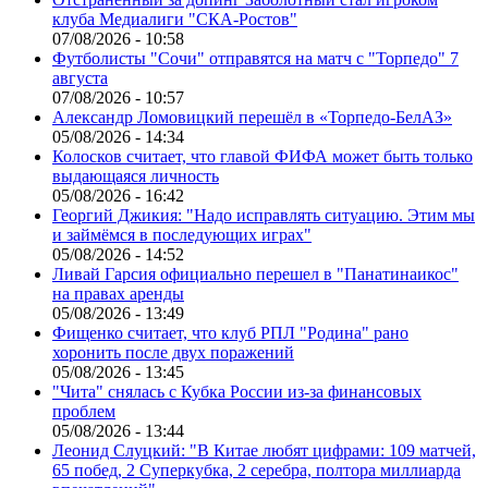
клуба Медиалиги "СКА-Ростов"
07/08/2026 - 10:58
Футболисты "Сочи" отправятся на матч с "Торпедо" 7
августа
07/08/2026 - 10:57
Александр Ломовицкий перешёл в «Торпедо-БелАЗ»
05/08/2026 - 14:34
Колосков считает, что главой ФИФА может быть только
выдающаяся личность
05/08/2026 - 16:42
Георгий Джикия: "Надо исправлять ситуацию. Этим мы
и займёмся в последующих играх"
05/08/2026 - 14:52
Ливай Гарсия официально перешел в "Панатинаикос"
на правах аренды
05/08/2026 - 13:49
Фищенко считает, что клуб РПЛ "Родина" рано
хоронить после двух поражений
05/08/2026 - 13:45
"Чита" снялась с Кубка России из-за финансовых
проблем
05/08/2026 - 13:44
Леонид Слуцкий: "В Китае любят цифрами: 109 матчей,
65 побед, 2 Суперкубка, 2 серебра, полтора миллиарда