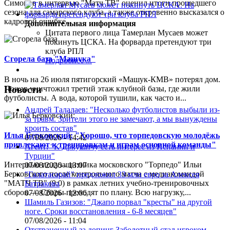
Симонов в интервью "Матч ТВ" оценил итоги прошедшего
сезона для самарского клуба, а также откровенно высказался о
кадровой ошибке...
Дополнительная информация
Цитата первого лица
Тамерлан Мусаев может
покинуть ЦСКА. На форварда претендуют три
клуба РПЛ
Сгорела база "Машука"
Подробнее ...
В ночь на 26 июля пятигорский «Машук-КМВ» потерял дом.
Пожар уничтожил третий этаж клубной базы, где жили
Новости
футболисты. А вода, которой тушили, как часто и...
Андрей Талалаев: "Несколько футболистов выбыли из-
за травм. Зрители этого не замечают, а мы вынуждены
кроить состав"
Илья Берковский: "Хорошо, что торпедовскую молодёжь
07/08/2026 - 14:42
привлекают к тренировкам и играм основной команды"
Агент: "К Дркушичу есть интерес из Испании и
Турции"
Интервью полузащитника московского "Торпедо" Ильи
07/08/2026 - 13:07
Берковского после контрольного матча с медиакомандой
"Галатасарай" предложил 33 млн евро за Алексея
"МАТЧ ТВ" (9:0) в рамках летних учебно-тренировочных
Батракова
сборов.— Сборы проходят по плану. Всю нагрузку,...
07/08/2026 - 12:06
Шамиль Газизов: "Джапо порвал "кресты" на другой
ноге. Сроки восстановления - 6-8 месяцев"
07/08/2026 - 11:04
Отстраненный за допинг Заболотный стал игроком