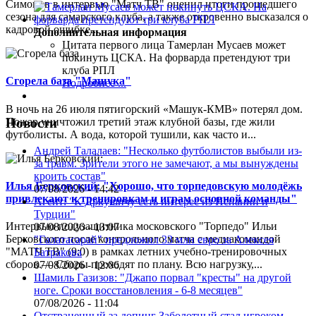
Симонов в интервью "Матч ТВ" оценил итоги прошедшего
сезона для самарского клуба, а также откровенно высказался о
кадровой ошибке...
Дополнительная информация
Цитата первого лица
Тамерлан Мусаев может
покинуть ЦСКА. На форварда претендуют три
клуба РПЛ
Сгорела база "Машука"
Подробнее ...
В ночь на 26 июля пятигорский «Машук-КМВ» потерял дом.
Пожар уничтожил третий этаж клубной базы, где жили
Новости
футболисты. А вода, которой тушили, как часто и...
Андрей Талалаев: "Несколько футболистов выбыли из-
за травм. Зрители этого не замечают, а мы вынуждены
кроить состав"
Илья Берковский: "Хорошо, что торпедовскую молодёжь
07/08/2026 - 14:42
привлекают к тренировкам и играм основной команды"
Агент: "К Дркушичу есть интерес из Испании и
Турции"
Интервью полузащитника московского "Торпедо" Ильи
07/08/2026 - 13:07
Берковского после контрольного матча с медиакомандой
"Галатасарай" предложил 33 млн евро за Алексея
"МАТЧ ТВ" (9:0) в рамках летних учебно-тренировочных
Батракова
сборов.— Сборы проходят по плану. Всю нагрузку,...
07/08/2026 - 12:06
Шамиль Газизов: "Джапо порвал "кресты" на другой
ноге. Сроки восстановления - 6-8 месяцев"
07/08/2026 - 11:04
Отстраненный за допинг Заболотный стал игроком