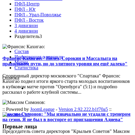
ПФЛ-Центр
ПФЛ - Юг
ПФЛ - Урал-Поволжье
ПФЛ - Восток
3 дивизион
4 дивизион
Разделитель3
Состав
Информация о команде
Франсис Кахигао: "Полех, Сорокин и Массалыга на
Матчи
правильном пути, но до элитного уровня им ещё далеко"
Статистика
Спортивный директор московского "Спартака" Франсис
Ошибка
Кахигао подвел итоги яркого старта молодых воспитанников
в кубковом матче против "Оренбурга" (5:1) и подробно
рассказал о работе клубной системы...
:: Powered by
JoomLeague
-
Version 2.92.222.b1f70a5
::
Максим Симонов: "Мы изначально не угадали с тренером
на сезон. Я не был в восторге от приглашения Адиева"
Первые лица
Председатель совета директоров "Крыльев Советов" Максим