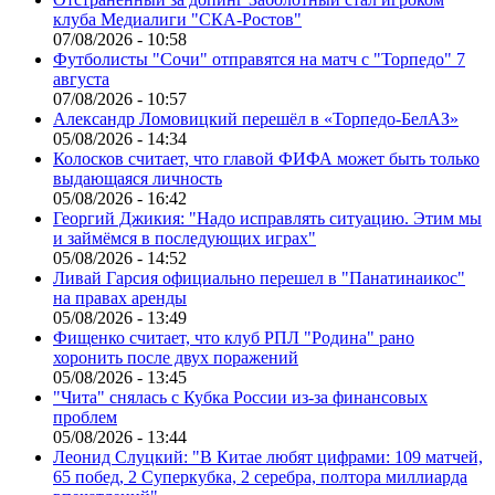
клуба Медиалиги "СКА-Ростов"
07/08/2026 - 10:58
Футболисты "Сочи" отправятся на матч с "Торпедо" 7
августа
07/08/2026 - 10:57
Александр Ломовицкий перешёл в «Торпедо-БелАЗ»
05/08/2026 - 14:34
Колосков считает, что главой ФИФА может быть только
выдающаяся личность
05/08/2026 - 16:42
Георгий Джикия: "Надо исправлять ситуацию. Этим мы
и займёмся в последующих играх"
05/08/2026 - 14:52
Ливай Гарсия официально перешел в "Панатинаикос"
на правах аренды
05/08/2026 - 13:49
Фищенко считает, что клуб РПЛ "Родина" рано
хоронить после двух поражений
05/08/2026 - 13:45
"Чита" снялась с Кубка России из-за финансовых
проблем
05/08/2026 - 13:44
Леонид Слуцкий: "В Китае любят цифрами: 109 матчей,
65 побед, 2 Суперкубка, 2 серебра, полтора миллиарда