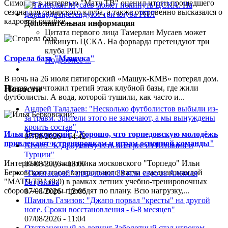
Симонов в интервью "Матч ТВ" оценил итоги прошедшего
сезона для самарского клуба, а также откровенно высказался о
кадровой ошибке...
Дополнительная информация
Цитата первого лица
Тамерлан Мусаев может
покинуть ЦСКА. На форварда претендуют три
клуба РПЛ
Сгорела база "Машука"
Подробнее ...
В ночь на 26 июля пятигорский «Машук-КМВ» потерял дом.
Пожар уничтожил третий этаж клубной базы, где жили
Новости
футболисты. А вода, которой тушили, как часто и...
Андрей Талалаев: "Несколько футболистов выбыли из-
за травм. Зрители этого не замечают, а мы вынуждены
кроить состав"
Илья Берковский: "Хорошо, что торпедовскую молодёжь
07/08/2026 - 14:42
привлекают к тренировкам и играм основной команды"
Агент: "К Дркушичу есть интерес из Испании и
Турции"
Интервью полузащитника московского "Торпедо" Ильи
07/08/2026 - 13:07
Берковского после контрольного матча с медиакомандой
"Галатасарай" предложил 33 млн евро за Алексея
"МАТЧ ТВ" (9:0) в рамках летних учебно-тренировочных
Батракова
сборов.— Сборы проходят по плану. Всю нагрузку,...
07/08/2026 - 12:06
Шамиль Газизов: "Джапо порвал "кресты" на другой
ноге. Сроки восстановления - 6-8 месяцев"
07/08/2026 - 11:04
Отстраненный за допинг Заболотный стал игроком