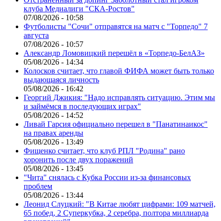
клуба Медиалиги "СКА-Ростов"
07/08/2026 - 10:58
Футболисты "Сочи" отправятся на матч с "Торпедо" 7
августа
07/08/2026 - 10:57
Александр Ломовицкий перешёл в «Торпедо-БелАЗ»
05/08/2026 - 14:34
Колосков считает, что главой ФИФА может быть только
выдающаяся личность
05/08/2026 - 16:42
Георгий Джикия: "Надо исправлять ситуацию. Этим мы
и займёмся в последующих играх"
05/08/2026 - 14:52
Ливай Гарсия официально перешел в "Панатинаикос"
на правах аренды
05/08/2026 - 13:49
Фищенко считает, что клуб РПЛ "Родина" рано
хоронить после двух поражений
05/08/2026 - 13:45
"Чита" снялась с Кубка России из-за финансовых
проблем
05/08/2026 - 13:44
Леонид Слуцкий: "В Китае любят цифрами: 109 матчей,
65 побед, 2 Суперкубка, 2 серебра, полтора миллиарда