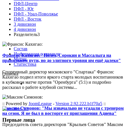
ПФЛ-Центр
ПФЛ - Юг
ПФЛ - Урал-Поволжье
ПФЛ - Восток
3 дивизион
4 дивизион
Разделитель3
Состав
Информация о команде
Франсис Кахигао: "Полех, Сорокин и Массалыга на
Матчи
правильном пути, но до элитного уровня им ещё далеко"
Статистика
Спортивный директор московского "Спартака" Франсис
Ошибка
Кахигао подвел итоги яркого старта молодых воспитанников
в кубковом матче против "Оренбурга" (5:1) и подробно
рассказал о работе клубной системы...
:: Powered by
JoomLeague
-
Version 2.92.222.b1f70a5
::
Максим Симонов: "Мы изначально не угадали с тренером
на сезон. Я не был в восторге от приглашения Адиева"
Первые лица
Председатель совета директоров "Крыльев Советов" Максим