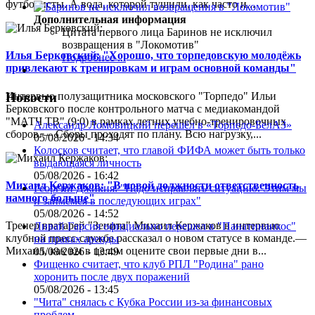
футболисты. А вода, которой тушили, как часто и...
Дополнительная информация
Цитата первого лица
Баринов не исключил
возвращения в "Локомотив"
Илья Берковский: "Хорошо, что торпедовскую молодёжь
Подробнее ...
привлекают к тренировкам и играм основной команды"
Интервью полузащитника московского "Торпедо" Ильи
Новости
Берковского после контрольного матча с медиакомандой
"МАТЧ ТВ" (9:0) в рамках летних учебно-тренировочных
Александр Ломовицкий перешёл в «Торпедо-БелАЗ»
сборов.— Сборы проходят по плану. Всю нагрузку,...
05/08/2026 - 14:34
Колосков считает, что главой ФИФА может быть только
выдающаяся личность
05/08/2026 - 16:42
Михаил Кержаков: "В новой должности ответственность
Георгий Джикия: "Надо исправлять ситуацию. Этим мы
намного больше"
и займёмся в последующих играх"
05/08/2026 - 14:52
Тренер вратарей "Зенита" Михаил Кержаков в интервью
Ливай Гарсия официально перешел в "Панатинаикос"
клубной пресс-службе рассказал о новом статусе в команде.—
на правах аренды
Михаил, как вы в целом оцените свои первые дни в...
05/08/2026 - 13:49
Фищенко считает, что клуб РПЛ "Родина" рано
хоронить после двух поражений
05/08/2026 - 13:45
"Чита" снялась с Кубка России из-за финансовых
проблем