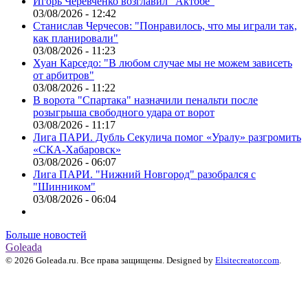
Игорь Черевченко возглавил "Актобе"
03/08/2026 - 12:42
Станислав Черчесов: "Понравилось, что мы играли так,
как планировали"
03/08/2026 - 11:23
Хуан Карседо: "В любом случае мы не можем зависеть
от арбитров"
03/08/2026 - 11:22
В ворота "Спартака" назначили пенальти после
розыгрыша свободного удара от ворот
03/08/2026 - 11:17
Лига ПАРИ. Дубль Секулича помог «Уралу» разгромить
«СКА-Хабаровск»
03/08/2026 - 06:07
Лига ПАРИ. "Нижний Новгород" разобрался с
"Шинником"
03/08/2026 - 06:04
Больше новостей
Goleada
© 2026 Goleada.ru. Все права защищены. Designed by
Elsitecreator.com
.