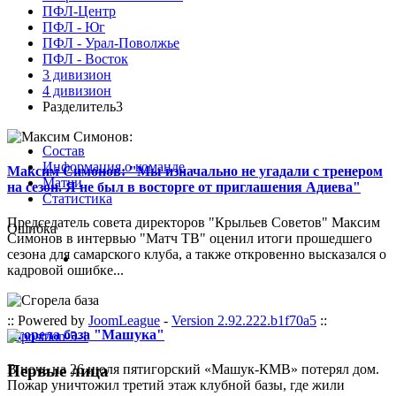
ПФЛ-Центр
ПФЛ - Юг
ПФЛ - Урал-Поволжье
ПФЛ - Восток
3 дивизион
4 дивизион
Разделитель3
Состав
Информация о команде
Максим Симонов: "Мы изначально не угадали с тренером
Матчи
на сезон. Я не был в восторге от приглашения Адиева"
Статистика
Председатель совета директоров "Крыльев Советов" Максим
Ошибка
Симонов в интервью "Матч ТВ" оценил итоги прошедшего
сезона для самарского клуба, а также откровенно высказался о
кадровой ошибке...
:: Powered by
JoomLeague
-
Version 2.92.222.b1f70a5
::
Сгорела база "Машука"
Первые лица
В ночь на 26 июля пятигорский «Машук-КМВ» потерял дом.
Пожар уничтожил третий этаж клубной базы, где жили