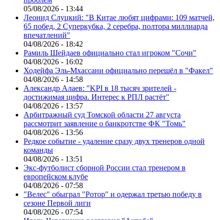
05/08/2026 - 13:44
Леонид Слуцкий: "В Китае любят цифрами: 109 матчей,
65 побед, 2 Суперкубка, 2 серебра, полтора миллиарда
впечатлений"
04/08/2026 - 18:42
Рамиль Шейдаев официально стал игроком "Сочи"
04/08/2026 - 16:02
Ходейфа Эль-Мхассани официально перешёл в "Факел"
04/08/2026 - 14:58
Александр Алаев: "KPI в 18 тысяч зрителей -
достижимая цифра. Интерес к РПЛ растёт"
04/08/2026 - 13:57
Арбитражный суд Томской области 27 августа
рассмотрит заявление о банкротстве ФК "Томь"
04/08/2026 - 13:56
Редкое событие - удаление сразу двух тренеров одной
команды
04/08/2026 - 13:51
Экс-футболист сборной России стал тренером в
европейском клубе
04/08/2026 - 07:58
"Велес" обыграл "Ротор" и одержал третью победу в
сезоне Первой лиги
04/08/2026 - 07:54