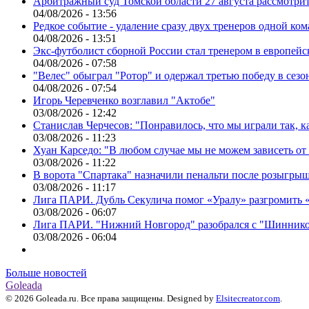
Арбитражный суд Томской области 27 августа рассмотрит
04/08/2026 - 13:56
Редкое событие - удаление сразу двух тренеров одной ко
04/08/2026 - 13:51
Экс-футболист сборной России стал тренером в европейс
04/08/2026 - 07:58
"Велес" обыграл "Ротор" и одержал третью победу в сез
04/08/2026 - 07:54
Игорь Черевченко возглавил "Актобе"
03/08/2026 - 12:42
Станислав Черчесов: "Понравилось, что мы играли так, 
03/08/2026 - 11:23
Хуан Карседо: "В любом случае мы не можем зависеть от
03/08/2026 - 11:22
В ворота "Спартака" назначили пенальти после розыгрыш
03/08/2026 - 11:17
Лига ПАРИ. Дубль Секулича помог «Уралу» разгромить
03/08/2026 - 06:07
Лига ПАРИ. "Нижний Новгород" разобрался с "Шинник
03/08/2026 - 06:04
Больше новостей
Goleada
© 2026 Goleada.ru. Все права защищены. Designed by
Elsitecreator.com
.