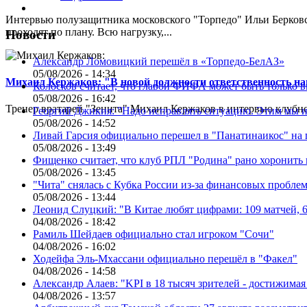
Интервью полузащитника московского "Торпедо" Ильи Берковс
проходят по плану. Всю нагрузку,...
Новости
Александр Ломовицкий перешёл в «Торпедо-БелАЗ»
05/08/2026 - 14:34
Михаил Кержаков: "В новой должности ответственность н
Колосков считает, что главой ФИФА может быть только 
05/08/2026 - 16:42
Тренер вратарей "Зенита" Михаил Кержаков в интервью клубной
Георгий Джикия: "Надо исправлять ситуацию. Этим мы и
05/08/2026 - 14:52
Ливай Гарсия официально перешел в "Панатинаикос" на 
05/08/2026 - 13:49
Фищенко считает, что клуб РПЛ "Родина" рано хоронить
05/08/2026 - 13:45
"Чита" снялась с Кубка России из-за финансовых пробле
05/08/2026 - 13:44
Леонид Слуцкий: "В Китае любят цифрами: 109 матчей, 6
04/08/2026 - 18:42
Рамиль Шейдаев официально стал игроком "Сочи"
04/08/2026 - 16:02
Ходейфа Эль-Мхассани официально перешёл в "Факел"
04/08/2026 - 14:58
Александр Алаев: "KPI в 18 тысяч зрителей - достижимая
04/08/2026 - 13:57