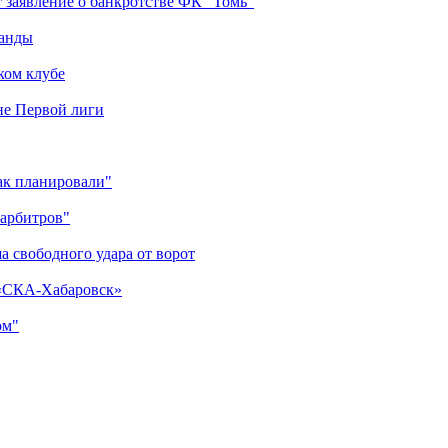
 заявление о банкротстве ФК "Томь"
манды
ком клубе
оне Первой лиги
как планировали"
 арбитров"
а свободного удара от ворот
 «СКА-Хабаровск»
ом"