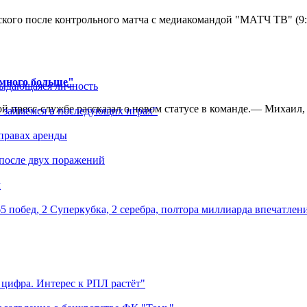
кого после контрольного матча с медиакомандой "МАТЧ ТВ" (9
амного больше"
выдающаяся личность
 пресс-службе рассказал о новом статусе в команде.— Михаил, к
 займёмся в последующих играх"
правах аренды
 после двух поражений
м
5 побед, 2 Суперкубка, 2 серебра, полтора миллиарда впечатлен
 цифра. Интерес к РПЛ растёт"