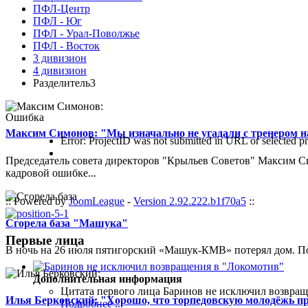
ПФЛ-Центр
ПФЛ - Юг
ПФЛ - Урал-Поволжье
ПФЛ - Восток
3 дивизион
4 дивизион
Разделитель3
Ошибка
Максим Симонов: "Мы изначально не угадали с тренером на
Error: ProjectID was not submitted in URL or selected pr
Председатель совета директоров "Крыльев Советов" Максим Си
кадровой ошибке...
:: Powered by
JoomLeague
-
Version 2.92.222.b1f70a5
::
Сгорела база "Машука"
Первые лица
В ночь на 26 июля пятигорский «Машук-КМВ» потерял дом. Пож
Дополнительная информация
Цитата первого лица
Баринов не исключил возвращ
Илья Берковский: "Хорошо, что торпедовскую молодёжь п
Подробнее ...