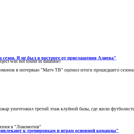
 сезон. Я не был в восторге от приглашения Адиева"
oject was not found in database!
монов в интервью "Матч ТВ" оценил итоги прошедшего сезона д
ар уничтожил третий этаж клубной базы, где жили футболисты. 
ения в "Локомотив"
ривлекают к тренировкам и играм основной команды"