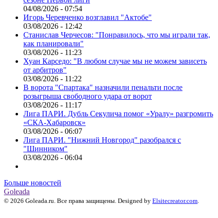
04/08/2026 - 07:54
Игорь Черевченко возглавил "Актобе"
03/08/2026 - 12:42
Станислав Черчесов: "Понравилось, что мы играли так,
как планировали"
03/08/2026 - 11:23
Хуан Карседо: "В любом случае мы не можем зависеть
от арбитров"
03/08/2026 - 11:22
В ворота "Спартака" назначили пенальти после
розыгрыша свободного удара от ворот
03/08/2026 - 11:17
Лига ПАРИ. Дубль Секулича помог «Уралу» разгромить
«СКА-Хабаровск»
03/08/2026 - 06:07
Лига ПАРИ. "Нижний Новгород" разобрался с
"Шинником"
03/08/2026 - 06:04
Больше новостей
Goleada
© 2026 Goleada.ru. Все права защищены. Designed by
Elsitecreator.com
.