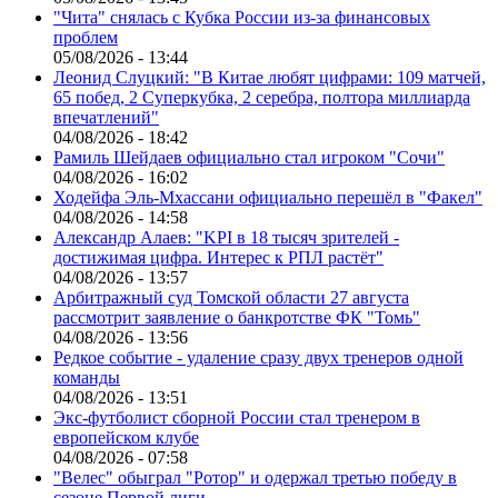
"Чита" снялась с Кубка России из-за финансовых
проблем
05/08/2026 - 13:44
Леонид Слуцкий: "В Китае любят цифрами: 109 матчей,
65 побед, 2 Суперкубка, 2 серебра, полтора миллиарда
впечатлений"
04/08/2026 - 18:42
Рамиль Шейдаев официально стал игроком "Сочи"
04/08/2026 - 16:02
Ходейфа Эль-Мхассани официально перешёл в "Факел"
04/08/2026 - 14:58
Александр Алаев: "KPI в 18 тысяч зрителей -
достижимая цифра. Интерес к РПЛ растёт"
04/08/2026 - 13:57
Арбитражный суд Томской области 27 августа
рассмотрит заявление о банкротстве ФК "Томь"
04/08/2026 - 13:56
Редкое событие - удаление сразу двух тренеров одной
команды
04/08/2026 - 13:51
Экс-футболист сборной России стал тренером в
европейском клубе
04/08/2026 - 07:58
"Велес" обыграл "Ротор" и одержал третью победу в
сезоне Первой лиги