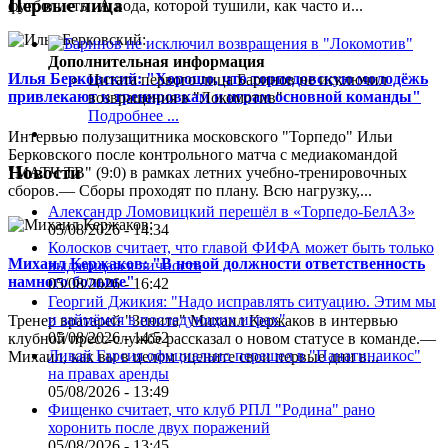
Первые лица
футболисты. А вода, которой тушили, как часто и...
Дополнительная информация
Илья Берковский: "Хорошо, что торпедовскую молодёжь
Цитата первого лица
Баринов не исключил
привлекают к тренировкам и играм основной команды"
возвращения в "Локомотив"
Подробнее ...
Интервью полузащитника московского "Торпедо" Ильи
Берковского после контрольного матча с медиакомандой
Новости
"МАТЧ ТВ" (9:0) в рамках летних учебно-тренировочных
сборов.— Сборы проходят по плану. Всю нагрузку,...
Александр Ломовицкий перешёл в «Торпедо-БелАЗ»
05/08/2026 - 14:34
Колосков считает, что главой ФИФА может быть только
Михаил Кержаков: "В новой должности ответственность
выдающаяся личность
намного больше"
05/08/2026 - 16:42
Георгий Джикия: "Надо исправлять ситуацию. Этим мы
и займёмся в последующих играх"
Тренер вратарей "Зенита" Михаил Кержаков в интервью
05/08/2026 - 14:52
клубной пресс-службе рассказал о новом статусе в команде.—
Ливай Гарсия официально перешел в "Панатинаикос"
Михаил, как вы в целом оцените свои первые дни в...
на правах аренды
05/08/2026 - 13:49
Фищенко считает, что клуб РПЛ "Родина" рано
хоронить после двух поражений
05/08/2026 - 13:45