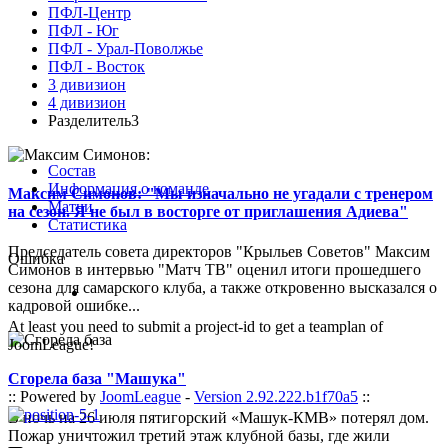
ПФЛ-Центр
ПФЛ - Юг
ПФЛ - Урал-Поволжье
ПФЛ - Восток
3 дивизион
4 дивизион
Разделитель3
Состав
Информация о команде
Максим Симонов: "Мы изначально не угадали с тренером
Матчи
на сезон. Я не был в восторге от приглашения Адиева"
Статистика
Председатель совета директоров "Крыльев Советов" Максим
Ошибка
Симонов в интервью "Матч ТВ" оценил итоги прошедшего
сезона для самарского клуба, а также откровенно высказался о
кадровой ошибке...
At least you need to submit a project-id to get a teamplan of
JoomLeague!
Сгорела база "Машука"
:: Powered by
JoomLeague
-
Version 2.92.222.b1f70a5
::
В ночь на 26 июля пятигорский «Машук-КМВ» потерял дом.
Пожар уничтожил третий этаж клубной базы, где жили