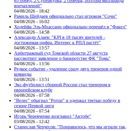
65 побед, 2 Суперкубка, 2 серебра, полтора миллиарда
впечатлений"
04/08/2026 - 18:42
Рамиль Шейдаев официально стал игроком "Сочи"
04/08/2026 - 16:02
Ходейфа Эль-Мхассани официально перешёл в "Факел"
04/08/2026 - 14:58
Александр Алаев: "KPI в 18 тысяч зрителей -
достижимая цифра. Интерес к РПЛ растёт"
04/08/2026 - 13:57
Арбитражный суд Томской области 27 августа
рассмотрит заявление о банкротстве ФК "Томь"
04/08/2026 - 13:56
Редкое событие - удаление сразу двух тренеров одной
команды
04/08/2026 - 13:51
Экс-футболист сборной России стал тренером в
европейском клубе
04/08/2026 - 07:58
"Велес" обыграл "Ротор" и одержал третью победу в
сезоне Первой лиги
04/08/2026 - 07:54
Игорь Черевченко возглавил "Актобе"
03/08/2026 - 12:42
Станислав Черчесов: "Понравилось, что мы играли так,