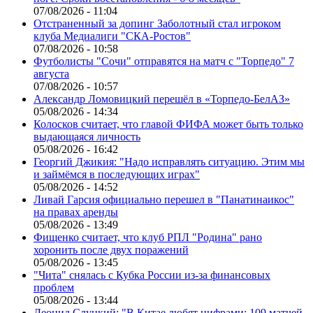
07/08/2026 - 11:04
Отстраненный за допинг Заболотный стал игроком
клуба Медиалиги "СКА-Ростов"
07/08/2026 - 10:58
Футболисты "Сочи" отправятся на матч с "Торпедо" 7
августа
07/08/2026 - 10:57
Александр Ломовицкий перешёл в «Торпедо-БелАЗ»
05/08/2026 - 14:34
Колосков считает, что главой ФИФА может быть только
выдающаяся личность
05/08/2026 - 16:42
Георгий Джикия: "Надо исправлять ситуацию. Этим мы
и займёмся в последующих играх"
05/08/2026 - 14:52
Ливай Гарсия официально перешел в "Панатинаикос"
на правах аренды
05/08/2026 - 13:49
Фищенко считает, что клуб РПЛ "Родина" рано
хоронить после двух поражений
05/08/2026 - 13:45
"Чита" снялась с Кубка России из-за финансовых
проблем
05/08/2026 - 13:44
Леонид Слуцкий: "В Китае любят цифрами: 109 матчей,