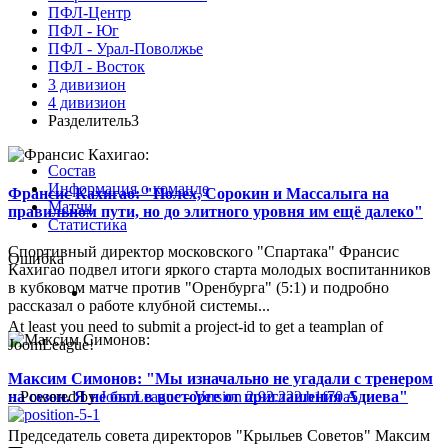
ПФЛ-Центр
ПФЛ - Юг
ПФЛ - Урал-Поволжье
ПФЛ - Восток
3 дивизион
4 дивизион
Разделитель3
Состав
Информация о команде
Франсис Кахигао: "Полех, Сорокин и Массалыга на
Матчи
правильном пути, но до элитного уровня им ещё далеко"
Статистика
Спортивный директор московского "Спартака" Франсис
Ошибка
Кахигао подвел итоги яркого старта молодых воспитанников
в кубковом матче против "Оренбурга" (5:1) и подробно
рассказал о работе клубной системы...
At least you need to submit a project-id to get a teamplan of
JoomLeague!
Максим Симонов: "Мы изначально не угадали с тренером
на сезон. Я не был в восторге от приглашения Адиева"
:: Powered by
JoomLeague
-
Version 2.92.222.b1f70a5
::
Председатель совета директоров "Крыльев Советов" Максим