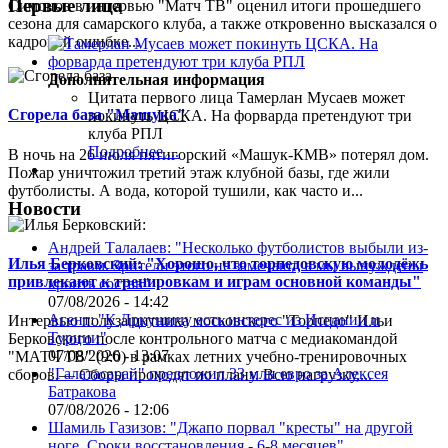
Первые лица
Симонов в интервью "Матч ТВ" оценил итоги прошедшего
сезона для самарского клуба, а также откровенно высказался о
кадровой ошибке...
Дополнительная информация
Цитата первого лица
Тамерлан Мусаев может
Сгорела база "Машука"
покинуть ЦСКА. На форварда претендуют три
клуба РПЛ
Подробнее ...
В ночь на 26 июля пятигорский «Машук-КМВ» потерял дом.
Пожар уничтожил третий этаж клубной базы, где жили
футболисты. А вода, которой тушили, как часто и...
Новости
Андрей Талалаев: "Несколько футболистов выбыли из-
Илья Берковский: "Хорошо, что торпедовскую молодёжь
за травм. Зрители этого не замечают, а мы вынуждены
привлекают к тренировкам и играм основной команды"
кроить состав"
07/08/2026 - 14:42
Агент: "К Дркушичу есть интерес из Испании и
Интервью полузащитника московского "Торпедо" Ильи
Турции"
Берковского после контрольного матча с медиакомандой
07/08/2026 - 13:07
"МАТЧ ТВ" (9:0) в рамках летних учебно-тренировочных
"Галатасарай" предложил 33 млн евро за Алексея
сборов.— Сборы проходят по плану. Всю нагрузку,...
Батракова
07/08/2026 - 12:06
Шамиль Газизов: "Джапо порвал "кресты" на другой
ноге. Сроки восстановления - 6-8 месяцев"