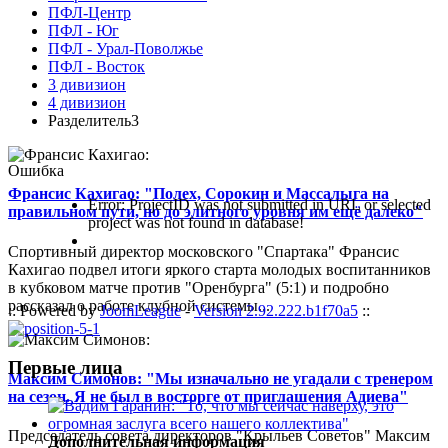
ПФЛ-Центр
ПФЛ - Юг
ПФЛ - Урал-Поволжье
ПФЛ - Восток
3 дивизион
4 дивизион
Разделитель3
Ошибка
Франсис Кахигао: "Полех, Сорокин и Массалыга на
Error: ProjectID was not submitted in URL or selected
правильном пути, но до элитного уровня им ещё далеко"
project was not found in database!
Спортивный директор московского "Спартака" Франсис
Кахигао подвел итоги яркого старта молодых воспитанников
в кубковом матче против "Оренбурга" (5:1) и подробно
рассказал о работе клубной системы...
:: Powered by
JoomLeague
-
Version 2.92.222.b1f70a5
::
Первые лица
Максим Симонов: "Мы изначально не угадали с тренером
на сезон. Я не был в восторге от приглашения Адиева"
Председатель совета директоров "Крыльев Советов" Максим
Дополнительная информация