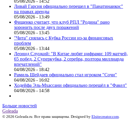
05/08/2026 - 14:52
Ливай Гарсия официально перешел в "Панатинаикос"
на правах аренды
05/08/2026 - 13:49
Фищенко считает, что клуб РПЛ "Родина" рано
хоронить после двух поражений
05/08/2026 - 13:45
"Чита" снялась с Кубка России из-за финансовых
проблем
05/08/2026 - 13:44
Леонид Слуцкий: "В Китае любят цифрами: 109 матчей,
65 побед, 2 Суперкубка, 2 серебра, полтора миллиарда
впечатлений"
04/08/2026 - 18:42
Рамиль Шейдаев официально стал игроком "Сочи"
04/08/2026 - 16:02
Ходейфа Эль-Мхассани официально перешёл в "Факел"
04/08/2026 - 14:58
Больше новостей
Goleada
© 2026 Goleada.ru. Все права защищены. Designed by
Elsitecreator.com
.