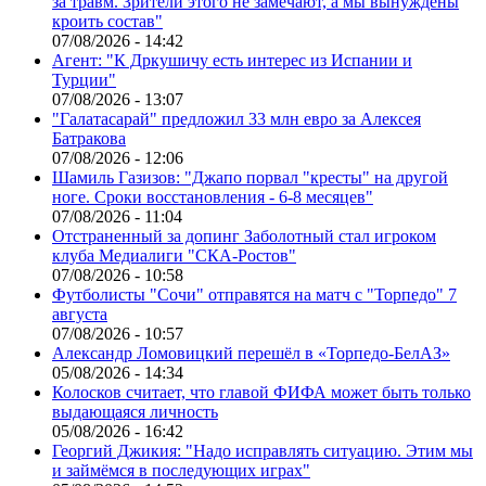
за травм. Зрители этого не замечают, а мы вынуждены
кроить состав"
07/08/2026 - 14:42
Агент: "К Дркушичу есть интерес из Испании и
Турции"
07/08/2026 - 13:07
"Галатасарай" предложил 33 млн евро за Алексея
Батракова
07/08/2026 - 12:06
Шамиль Газизов: "Джапо порвал "кресты" на другой
ноге. Сроки восстановления - 6-8 месяцев"
07/08/2026 - 11:04
Отстраненный за допинг Заболотный стал игроком
клуба Медиалиги "СКА-Ростов"
07/08/2026 - 10:58
Футболисты "Сочи" отправятся на матч с "Торпедо" 7
августа
07/08/2026 - 10:57
Александр Ломовицкий перешёл в «Торпедо-БелАЗ»
05/08/2026 - 14:34
Колосков считает, что главой ФИФА может быть только
выдающаяся личность
05/08/2026 - 16:42
Георгий Джикия: "Надо исправлять ситуацию. Этим мы
и займёмся в последующих играх"