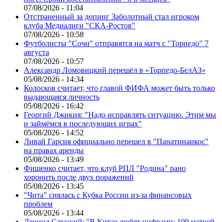
07/08/2026 - 11:04
Отстраненный за допинг Заболотный стал игроком
клуба Медиалиги "СКА-Ростов"
07/08/2026 - 10:58
Футболисты "Сочи" отправятся на матч с "Торпедо" 7
августа
07/08/2026 - 10:57
Александр Ломовицкий перешёл в «Торпедо-БелАЗ»
05/08/2026 - 14:34
Колосков считает, что главой ФИФА может быть только
выдающаяся личность
05/08/2026 - 16:42
Георгий Джикия: "Надо исправлять ситуацию. Этим мы
и займёмся в последующих играх"
05/08/2026 - 14:52
Ливай Гарсия официально перешел в "Панатинаикос"
на правах аренды
05/08/2026 - 13:49
Фищенко считает, что клуб РПЛ "Родина" рано
хоронить после двух поражений
05/08/2026 - 13:45
"Чита" снялась с Кубка России из-за финансовых
проблем
05/08/2026 - 13:44
Леонид Слуцкий: "В Китае любят цифрами: 109 матчей,