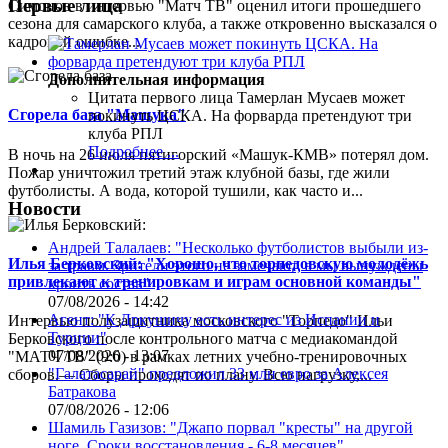
Первые лица
Симонов в интервью "Матч ТВ" оценил итоги прошедшего
сезона для самарского клуба, а также откровенно высказался о
кадровой ошибке...
Дополнительная информация
Цитата первого лица
Тамерлан Мусаев может
Сгорела база "Машука"
покинуть ЦСКА. На форварда претендуют три
клуба РПЛ
Подробнее ...
В ночь на 26 июля пятигорский «Машук-КМВ» потерял дом.
Пожар уничтожил третий этаж клубной базы, где жили
футболисты. А вода, которой тушили, как часто и...
Новости
Андрей Талалаев: "Несколько футболистов выбыли из-
Илья Берковский: "Хорошо, что торпедовскую молодёжь
за травм. Зрители этого не замечают, а мы вынуждены
привлекают к тренировкам и играм основной команды"
кроить состав"
07/08/2026 - 14:42
Агент: "К Дркушичу есть интерес из Испании и
Интервью полузащитника московского "Торпедо" Ильи
Турции"
Берковского после контрольного матча с медиакомандой
07/08/2026 - 13:07
"МАТЧ ТВ" (9:0) в рамках летних учебно-тренировочных
"Галатасарай" предложил 33 млн евро за Алексея
сборов.— Сборы проходят по плану. Всю нагрузку,...
Батракова
07/08/2026 - 12:06
Шамиль Газизов: "Джапо порвал "кресты" на другой
ноге. Сроки восстановления - 6-8 месяцев"