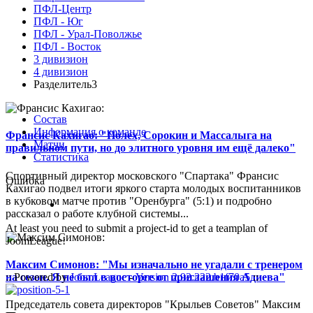
ПФЛ-Центр
ПФЛ - Юг
ПФЛ - Урал-Поволжье
ПФЛ - Восток
3 дивизион
4 дивизион
Разделитель3
Состав
Информация о команде
Франсис Кахигао: "Полех, Сорокин и Массалыга на
Матчи
правильном пути, но до элитного уровня им ещё далеко"
Статистика
Спортивный директор московского "Спартака" Франсис
Ошибка
Кахигао подвел итоги яркого старта молодых воспитанников
в кубковом матче против "Оренбурга" (5:1) и подробно
рассказал о работе клубной системы...
At least you need to submit a project-id to get a teamplan of
JoomLeague!
Максим Симонов: "Мы изначально не угадали с тренером
на сезон. Я не был в восторге от приглашения Адиева"
:: Powered by
JoomLeague
-
Version 2.92.222.b1f70a5
::
Председатель совета директоров "Крыльев Советов" Максим