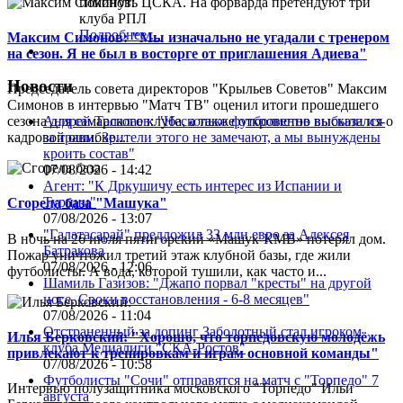
покинуть ЦСКА. На форварда претендуют три
клуба РПЛ
Подробнее ...
Максим Симонов: "Мы изначально не угадали с тренером
на сезон. Я не был в восторге от приглашения Адиева"
Новости
Председатель совета директоров "Крыльев Советов" Максим
Симонов в интервью "Матч ТВ" оценил итоги прошедшего
Андрей Талалаев: "Несколько футболистов выбыли из-
сезона для самарского клуба, а также откровенно высказался о
за травм. Зрители этого не замечают, а мы вынуждены
кадровой ошибке...
кроить состав"
07/08/2026 - 14:42
Агент: "К Дркушичу есть интерес из Испании и
Турции"
Сгорела база "Машука"
07/08/2026 - 13:07
"Галатасарай" предложил 33 млн евро за Алексея
В ночь на 26 июля пятигорский «Машук-КМВ» потерял дом.
Батракова
Пожар уничтожил третий этаж клубной базы, где жили
07/08/2026 - 12:06
футболисты. А вода, которой тушили, как часто и...
Шамиль Газизов: "Джапо порвал "кресты" на другой
ноге. Сроки восстановления - 6-8 месяцев"
07/08/2026 - 11:04
Отстраненный за допинг Заболотный стал игроком
Илья Берковский: "Хорошо, что торпедовскую молодёжь
клуба Медиалиги "СКА-Ростов"
привлекают к тренировкам и играм основной команды"
07/08/2026 - 10:58
Футболисты "Сочи" отправятся на матч с "Торпедо" 7
Интервью полузащитника московского "Торпедо" Ильи
августа