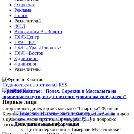
О проекте
Реклама
Поиск
Разделитель2
ФНЛ
Вторая лига А - Золото
ПФЛ-Центр
ПФЛ - Юг
ПФЛ - Урал-Поволжье
ПФЛ - Восток
3 дивизион
4 дивизион
Разделитель3
Отчёт
Подписаться на этот канал RSS
Франсис Кахигао: "Полех, Сорокин и Массалыга на
правильном пути, но до элитного уровня им ещё далеко"
Первые лица
Спортивный директор московского "Спартака" Франсис
Кахигао подвел итоги яркого старта молодых воспитанников
в кубковом матче против "Оренбурга" (5:1) и подробно
Дополнительная информация
рассказал о работе клубной системы...
Цитата первого лица
Тамерлан Мусаев может