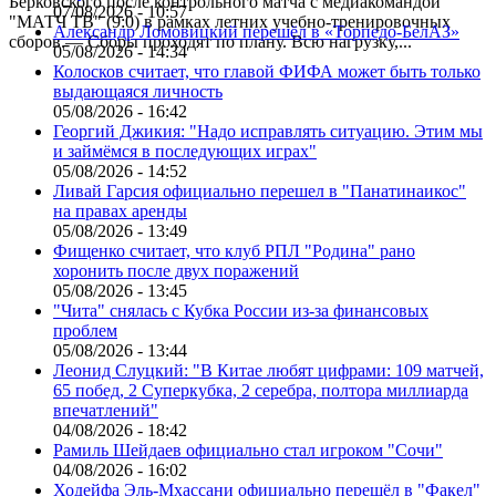
Берковского после контрольного матча с медиакомандой
07/08/2026 - 10:57
"МАТЧ ТВ" (9:0) в рамках летних учебно-тренировочных
Александр Ломовицкий перешёл в «Торпедо-БелАЗ»
сборов.— Сборы проходят по плану. Всю нагрузку,...
05/08/2026 - 14:34
Колосков считает, что главой ФИФА может быть только
выдающаяся личность
05/08/2026 - 16:42
Георгий Джикия: "Надо исправлять ситуацию. Этим мы
и займёмся в последующих играх"
05/08/2026 - 14:52
Ливай Гарсия официально перешел в "Панатинаикос"
на правах аренды
05/08/2026 - 13:49
Фищенко считает, что клуб РПЛ "Родина" рано
хоронить после двух поражений
05/08/2026 - 13:45
"Чита" снялась с Кубка России из-за финансовых
проблем
05/08/2026 - 13:44
Леонид Слуцкий: "В Китае любят цифрами: 109 матчей,
65 побед, 2 Суперкубка, 2 серебра, полтора миллиарда
впечатлений"
04/08/2026 - 18:42
Рамиль Шейдаев официально стал игроком "Сочи"
04/08/2026 - 16:02
Ходейфа Эль-Мхассани официально перешёл в "Факел"