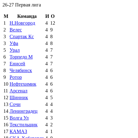
26-27 Первая лига
М
Команда
И
О
1
Н.Новгород
4
12
2
Велес
4
9
3
Спартак Кс
4
8
3
Уфа
4
8
5
Урал
4
7
6
Торпедо М
4
7
7
Енисей
4
7
8
Челябинск
4
6
9
Ротор
4
6
10
Нефтехимик
4
6
11
Арсенал
4
6
12
Шинник
4
5
13
Сочи
4
4
14
Ленинградец
4
4
15
Волга Ул
4
3
16
Текстильщик
4
2
17
КАМАЗ
4
1